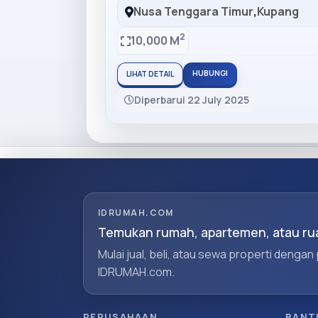
Nusa Tenggara Timur
,
Kupang
2
10,000 M
HUBUNGI
LIHAT DETAIL
Diperbarui 22 July 2025
IDRUMAH.COM
Temukan rumah, apartemen, atau rua
Mulai jual, beli, atau sewa properti dengan
IDRUMAH.com.
PERUSAHAAN
BANT