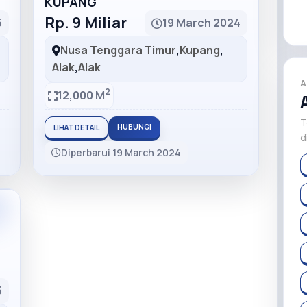
KUPANG
Rp. 9 Miliar
5
19 March 2024
Nusa Tenggara Timur
,
Kupang
,
Alak
,
Alak
A
2
12,000 M
T
HUBUNGI
LIHAT DETAIL
d
Diperbarui 19 March 2024
5