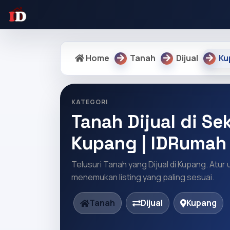
Home
Tanah
Dijual
Ku
KATEGORI
Tanah Dijual di Sek
Kupang | IDRumah
Telusuri Tanah yang Dijual di Kupang. Atur
menemukan listing yang paling sesuai.
Tanah
Dijual
Kupang