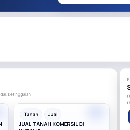
R
tidak ketinggalan.
F
r
m
Tanah
Jual
N
JUAL TANAH KOMERSIL DI