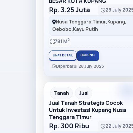
BESAR KOTA KUPANG
Rp. 3.25 Juta
28 July 202
Nusa Tenggara Timur
,
Kupang
,
Oebobo
,
Kayu Putih
2
781 M
HUBUNGI
LIHAT DETAIL
Diperbarui 28 July 2025
Tanah
Jual
Jual Tanah Strategis Cocok
Untuk Investasi Kupang Nusa
Tenggara Timur
Rp. 300 Ribu
22 July 202