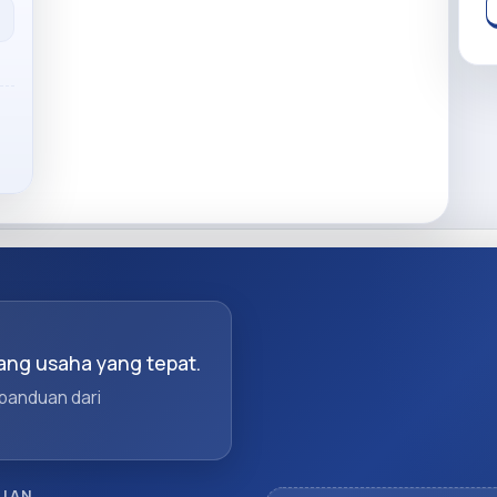
ng usaha yang tepat.
 panduan dari
UAN