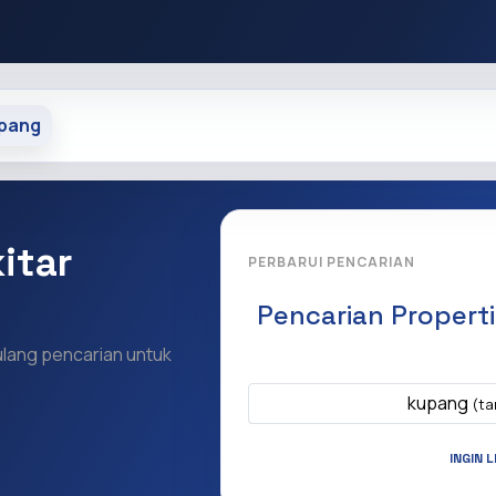
pang
itar
PERBARUI PENCARIAN
Pencarian Propert
 ulang pencarian untuk
Apa yang ingi
kupang
(ta
INGIN