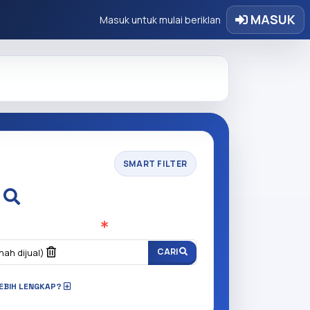
MASUK
Masuk untuk mulai beriklan
SMART FILTER
i
n anda cari?
(Wajib Isi
)
CARI
nah dijual)
 LEBIH LENGKAP?