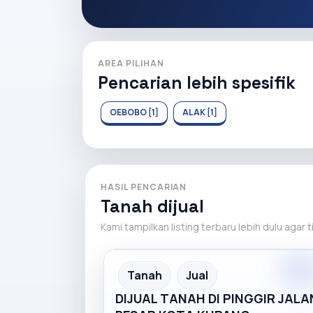
AREA PILIHAN
Pencarian lebih spesifik
OEBOBO [1]
ALAK [1]
HASIL PENCARIAN
Tanah dijual
Kami tampilkan listing terbaru lebih dulu agar 
Premiu
Recommended
Tanah
Jual
DIJUAL TANAH DI PINGGIR JALA