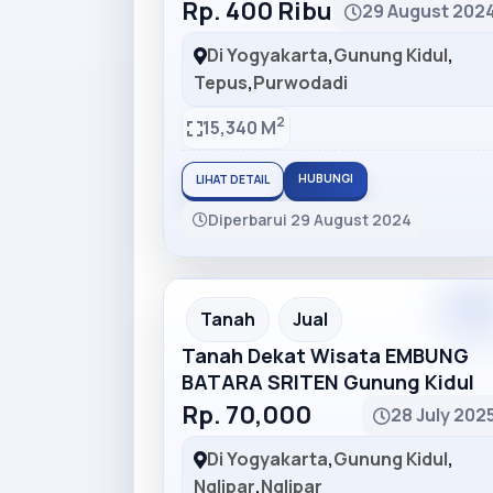
Rp. 400 Ribu
29 August 202
Di Yogyakarta
,
Gunung Kidul
,
Tepus
,
Purwodadi
2
15,340 M
HUBUNGI
LIHAT DETAIL
Diperbarui 29 August 2024
Premiu
Recommended
Tanah
Jual
Tanah Dekat Wisata EMBUNG
BATARA SRITEN Gunung Kidul
Rp. 70,000
28 July 202
Di Yogyakarta
,
Gunung Kidul
,
Nglipar
,
Nglipar