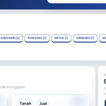
JUNGSARI [2]
PONJONG [1]
PATUK [1]
GIRISUBO [1]
SE
R
tidak ketinggalan.
F
r
m
Premium
Recommended
Tanah
Jual