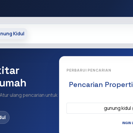
nung Kidul
itar
PERBARUI PENCARIAN
Rumah
Pencarian Propert
 Atur ulang pencarian untuk
Apa yang ingi
gunung kidul
dul
INGIN 