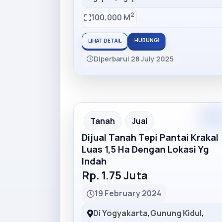
2
100,000 M
HUBUNGI
LIHAT DETAIL
Diperbarui 28 July 2025
Premiu
Recommended
Tanah
Jual
Dijual Tanah Tepi Pantai Krakal
Luas 1,5 Ha Dengan Lokasi Yg
Indah
Rp. 1.75 Juta
19 February 2024
Di Yogyakarta
,
Gunung Kidul
,