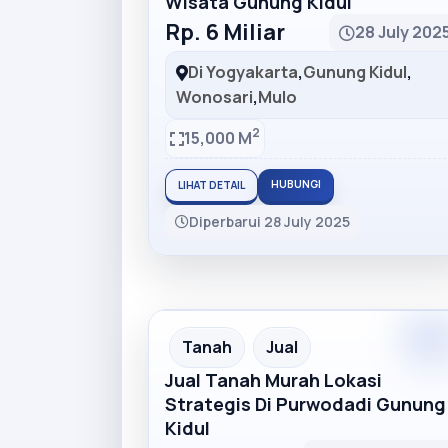
Wisata Gunung Kidul
Rp. 6 Miliar
28 July 202
Di Yogyakarta
,
Gunung Kidul
,
Wonosari
,
Mulo
2
15,000 M
HUBUNGI
LIHAT DETAIL
Diperbarui 28 July 2025
Premiu
Recommended
Tanah
Jual
Jual Tanah Murah Lokasi
Strategis Di Purwodadi Gunung
Kidul