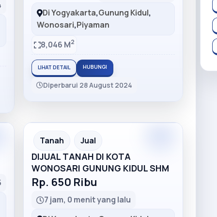
4
Di Yogyakarta
,
Gunung Kidul
,
Wonosari
,
Piyaman
2
8,046 M
HUBUNGI
LIHAT DETAIL
Diperbarui 28 August 2024
m
Premium
Recommended
Tanah
Jual
DIJUAL TANAH DI KOTA
WONOSARI GUNUNG KIDUL SHM
Rp. 650 Ribu
5
7 jam, 0 menit yang lalu