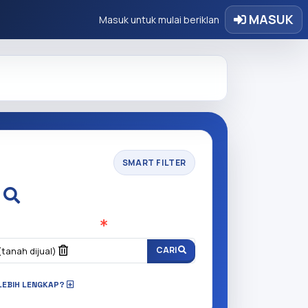
MASUK
Masuk untuk mulai beriklan
SMART FILTER
i
n anda cari?
(Wajib Isi
)
CARI
(tanah dijual)
LEBIH LENGKAP?