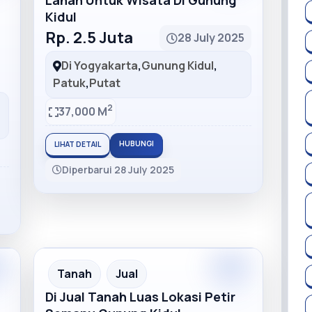
Lahan Untuk Wisata Di Gunung
Kidul
Rp. 2.5 Juta
28 July 2025
Di Yogyakarta
,
Gunung Kidul
,
Patuk
,
Putat
2
37,000 M
HUBUNGI
LIHAT DETAIL
Diperbarui 28 July 2025
m
Premium
Recommended
Tanah
Jual
Di Jual Tanah Luas Lokasi Petir