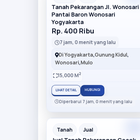
Tanah Pekarangan Jl. Wonosari 
Pantai Baron Wonosari
Yogyakarta
Rp. 400 Ribu
7 jam, 0 menit yang lalu
Di Yogyakarta
,
Gunung Kidul
,
Wonosari
,
Mulo
2
15,000 M
HUBUNGI
LIHAT DETAIL
Diperbarui 7 jam, 0 menit yang lalu
Premiu
Recommended
Tanah
Jual