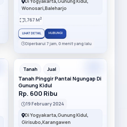
Di Yogyakarta
,
Gunung Kidul
,
Wonosari
,
Baleharjo
2
1,767 M
HUBUNGI
LIHAT DETAIL
Diperbarui 7 jam, 0 menit yang lalu
m
Premium
Recommended
Tanah
Jual
Tanah Pinggir Pantai Ngungap Di
Gunung Kidul
Rp. 600 Ribu
19 February 2024
Di Yogyakarta
,
Gunung Kidul
,
Girisubo
,
Karangawen