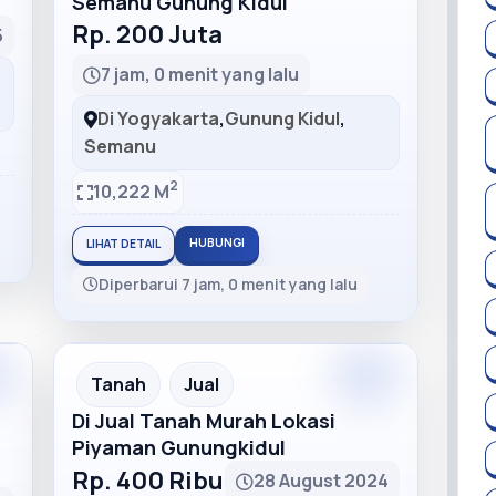
Semanu Gunung Kidul
Rp. 200 Juta
5
7 jam, 0 menit yang lalu
Di Yogyakarta
,
Gunung Kidul
,
Semanu
2
10,222 M
HUBUNGI
LIHAT DETAIL
Diperbarui 7 jam, 0 menit yang lalu
m
Premium
Recommended
Tanah
Jual
Di Jual Tanah Murah Lokasi
Piyaman Gunungkidul
Rp. 400 Ribu
28 August 2024