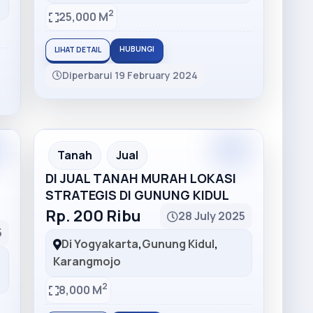
2
25,000 M
HUBUNGI
LIHAT DETAIL
Diperbarui 19 February 2024
m
Premium
Recommended
Tanah
Jual
DI JUAL TANAH MURAH LOKASI
STRATEGIS DI GUNUNG KIDUL
Rp. 200 Ribu
28 July 2025
5
Di Yogyakarta
,
Gunung Kidul
,
Karangmojo
2
8,000 M