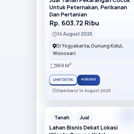
Jual Tanah Pekarangan Cocok
Untuk Peternakan, Perikanan
Dan Pertanian
Rp. 603.72 Ribu
14 August 2025
Di Yogyakarta
,
Gunung Kidul
,
Wonosari
2
969 M
HUBUNGI
LIHAT DETAIL
Diperbarui 14 August 2025
Premiu
Recommended
Tanah
Jual
Lahan Bisnis Dekat Lokasi