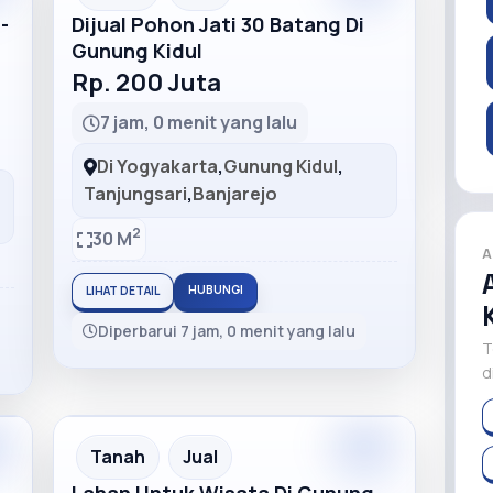
-
Dijual Pohon Jati 30 Batang Di
Gunung Kidul
Rp. 200 Juta
7 jam, 0 menit yang lalu
Di Yogyakarta
,
Gunung Kidul
,
Tanjungsari
,
Banjarejo
2
30 M
A
HUBUNGI
LIHAT DETAIL
Diperbarui 7 jam, 0 menit yang lalu
T
d
m
Premium
Recommended
Tanah
Jual