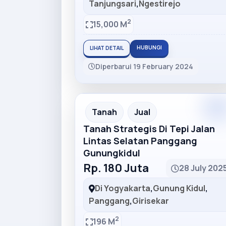
Tanjungsari
,
Ngestirejo
2
15,000 M
HUBUNGI
LIHAT DETAIL
Diperbarui 19 February 2024
Premiu
Recommended
Tanah
Jual
Tanah Strategis Di Tepi Jalan
Lintas Selatan Panggang
Gunungkidul
Rp. 180 Juta
28 July 202
Di Yogyakarta
,
Gunung Kidul
,
Panggang
,
Girisekar
2
196 M