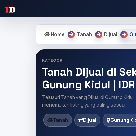
Home
Tanah
Dijual
Gu
KATEGORI
Tanah Dijual di Sek
Gunung Kidul | ID
Telusuri Tanah yang Dijual di Gunung Kidul.
menemukan listing yang paling sesuai.
Tanah
Dijual
Gunung Ki