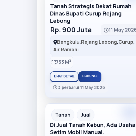
Tanah Strategis Dekat Rumah
Dinas Bupati Curup Rejang
Lebong
Rp. 900 Juta
11 May 202
Bengkulu
,
Rejang Lebong
,
Curup
,
Air Rambai
2
753 M
HUBUNGI
LIHAT DETAIL
Diperbarui 11 May 2026
Premiu
Recommended
Tanah
Jual
Di Jual Tanah Kebun, Ada Usaha
Setim Mobil Manual.