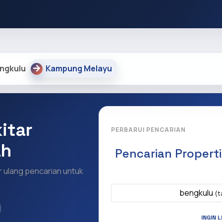
blic_html/core/core.php on line 9328
ngkulu
Kampung Melayu
itar
PERBARUI PENCARIAN
ah
Pencarian Propert
ur ulang pencarian untuk
Apa yang ingi
bengkulu
(t
INGIN 