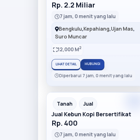
Rp. 2.2 Miliar
7 jam, 0 menit yang lalu
Bengkulu
,
Kepahiang
,
Ujan Mas
,
Suro Muncar
2
12,000 M
HUBUNGI
LIHAT DETAIL
Diperbarui 7 jam, 0 menit yang lalu
Premiu
Recommended
Tanah
Jual
Jual Kebun Kopi Bersertifikat
Rp. 400
7 jam, 0 menit yang lalu