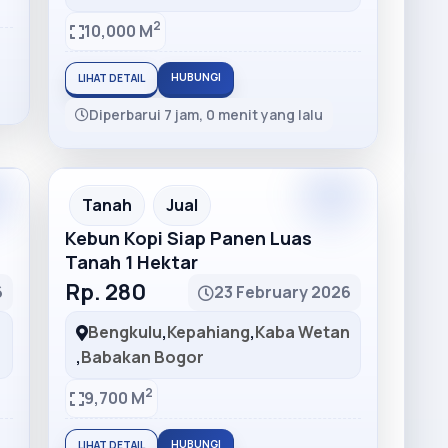
2
10,000 M
HUBUNGI
LIHAT DETAIL
Diperbarui 7 jam, 0 menit yang lalu
m
Premium
Recommended
Tanah
Jual
Kebun Kopi Siap Panen Luas
Tanah 1 Hektar
Rp. 280
6
23 February 2026
Bengkulu
,
Kepahiang
,
Kaba Wetan
,
Babakan Bogor
2
9,700 M
HUBUNGI
LIHAT DETAIL