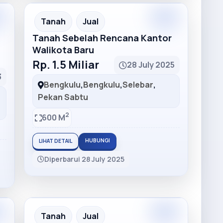
m
Premium
Recommended
Tanah
Jual
Tanah Sebelah Rencana Kantor
Walikota Baru
Rp. 1.5 Miliar
28 July 2025
3
Bengkulu
,
Bengkulu
,
Selebar
,
Pekan Sabtu
2
600 M
HUBUNGI
LIHAT DETAIL
Diperbarui 28 July 2025
m
Premium
Recommended
Tanah
Jual