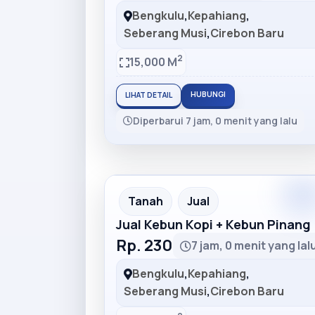
Bengkulu
,
Kepahiang
,
Seberang Musi
,
Cirebon Baru
2
15,000 M
HUBUNGI
LIHAT DETAIL
Diperbarui 7 jam, 0 menit yang lalu
Premiu
Recommended
Tanah
Jual
Jual Kebun Kopi + Kebun Pinang
Rp. 230
7 jam, 0 menit yang lal
Bengkulu
,
Kepahiang
,
Seberang Musi
,
Cirebon Baru