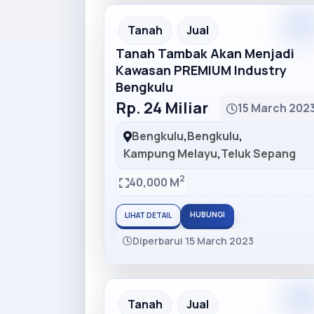
Premiu
Recommended
Tanah
Jual
Tanah Tambak Akan Menjadi
Kawasan PREMIUM Industry
Bengkulu
Rp. 24 Miliar
15 March 202
Bengkulu
,
Bengkulu
,
Kampung Melayu
,
Teluk Sepang
2
40,000 M
HUBUNGI
LIHAT DETAIL
Diperbarui 15 March 2023
Premiu
Recommended
Tanah
Jual