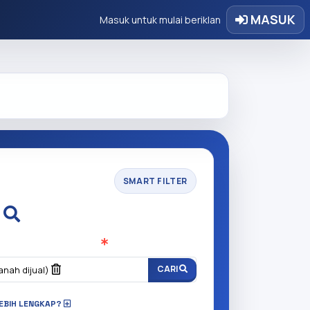
MASUK
Masuk untuk mulai beriklan
SMART FILTER
i
n anda cari?
(Wajib Isi
)
CARI
anah dijual)
LEBIH LENGKAP?