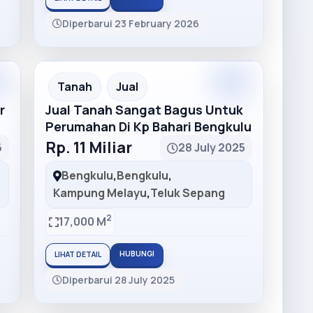
Diperbarui 23 February 2026
m
Premium
Recommended
Tanah
Jual
r
Jual Tanah Sangat Bagus Untuk
Perumahan Di Kp Bahari Bengkulu
Rp. 11 Miliar
6
28 July 2025
Bengkulu
,
Bengkulu
,
Kampung Melayu
,
Teluk Sepang
2
17,000 M
HUBUNGI
LIHAT DETAIL
Diperbarui 28 July 2025