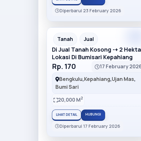
Diperbarui 23 February 2026
Premiu
Recommended
Tanah
Jual
Di Jual Tanah Kosong -+ 2 Hekta
Lokasi Di Bumisari Kepahiang
Rp. 170
17 February 202
Bengkulu
,
Kepahiang
,
Ujan Mas
,
Bumi Sari
2
20,000 M
HUBUNGI
LIHAT DETAIL
Diperbarui 17 February 2026