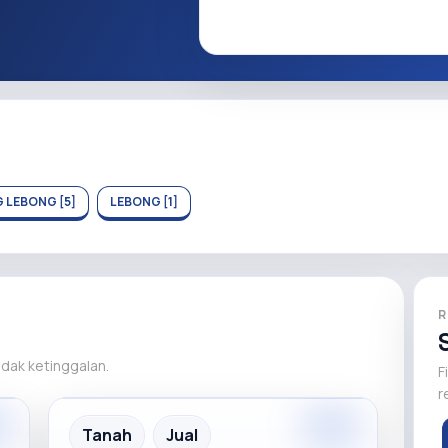
 LEBONG [5]
LEBONG [1]
R
tidak ketinggalan.
F
r
m
Premium
Recommended
Tanah
Jual