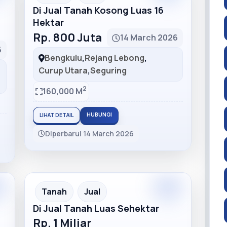
Di Jual Tanah Kosong Luas 16
Hektar
Rp. 800 Juta
14 March 2026
6
Bengkulu
,
Rejang Lebong
,
Curup Utara
,
Seguring
2
160,000 M
HUBUNGI
LIHAT DETAIL
Diperbarui 14 March 2026
m
Premium
Recommended
Tanah
Jual
Di Jual Tanah Luas Sehektar
Rp. 1 Miliar