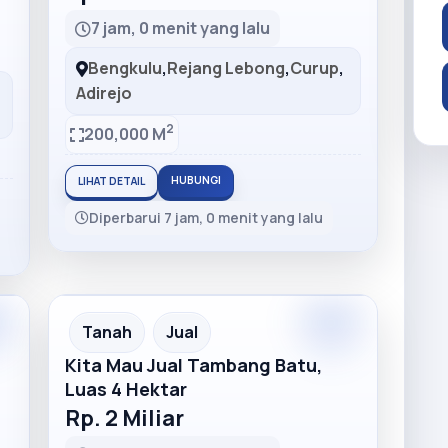
7 jam, 0 menit yang lalu
Bengkulu
,
Rejang Lebong
,
Curup
,
Adirejo
2
200,000 M
HUBUNGI
LIHAT DETAIL
Diperbarui 7 jam, 0 menit yang lalu
m
Premium
Recommended
Tanah
Jual
Kita Mau Jual Tambang Batu,
Luas 4 Hektar
Rp. 2 Miliar