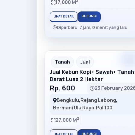
2
17,000 M
HUBUNGI
LIHAT DETAIL
Diperbarui 7 jam, 0 menit yang lalu
Premiu
Recommended
Tanah
Jual
Jual Kebun Kopi+ Sawah+ Tanah
Darat Luas 2 Hektar
Rp. 600
23 February 202
Bengkulu
,
Rejang Lebong
,
Bermani Ulu Raya
,
Pal 100
2
27,000 M
HUBUNGI
LIHAT DETAIL