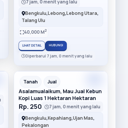
7 jam, 0 menit yang lalu
Bengkulu
,
Lebong
,
Lebong Utara
,
Talang Ulu
2
40,000 M
HUBUNGI
LIHAT DETAIL
Diperbarui 7 jam, 0 menit yang lalu
m
Premium
Recommended
Tanah
Jual
Asalamualaikum, Mau Jual Kebun
Kopi Luas 1 Hektaran Hektaran
u
Rp. 250
7 jam, 0 menit yang lalu
Bengkulu
,
Kepahiang
,
Ujan Mas
,
Pekalongan