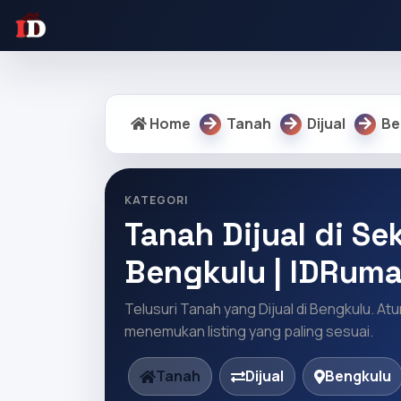
Warning: Undefined array key "regency" in /home/idrumah/pu
Home
Tanah
Dijual
Be
KATEGORI
Tanah Dijual di Sek
Bengkulu | IDRum
Telusuri Tanah yang Dijual di Bengkulu. At
menemukan listing yang paling sesuai.
Tanah
Dijual
Bengkulu