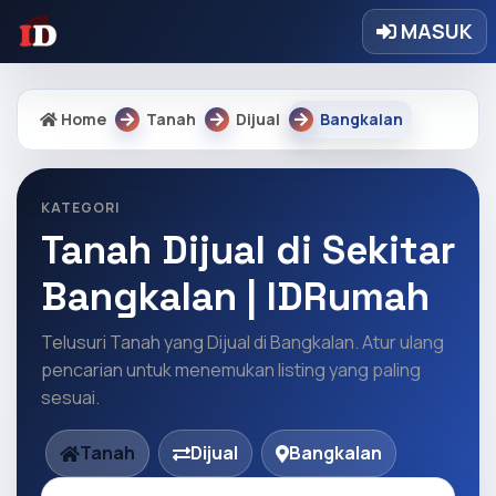
MASUK
Home
Tanah
Dijual
Bangkalan
KATEGORI
Tanah Dijual di Sekitar
Bangkalan | IDRumah
Telusuri Tanah yang Dijual di Bangkalan. Atur ulang
pencarian untuk menemukan listing yang paling
sesuai.
Tanah
Dijual
Bangkalan