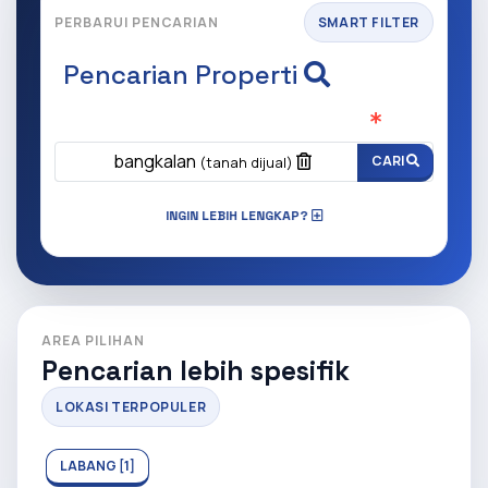
PERBARUI PENCARIAN
SMART FILTER
Pencarian Properti
Apa yang ingin anda cari?
(Wajib Isi
)
bangkalan
CARI
(tanah dijual)
INGIN LEBIH LENGKAP?
AREA PILIHAN
Pencarian lebih spesifik
LOKASI TERPOPULER
LABANG [1]