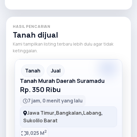
HASIL PENCARIAN
Tanah dijual
Kami tampilkan listing terbaru lebih dulu agar tidak
ketinggalan.
Premium
Recommended
Tanah
Jual
Tanah Murah Daerah Suramadu
Rp. 350 Ribu
7 jam, 0 menit yang lalu
Jawa Timur
,
Bangkalan
,
Labang
,
Sukolilo Barat
2
8,025 M