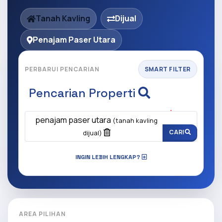
Tanah Kavling
Dijual
Penajam Paser Utara
PERBARUI PENCARIAN
SMART FILTER
Pencarian Properti
Apa yang ingin anda cari?
(Wajib Isi
)
penajam paser utara
(tanah kavling
CARI
dijual)
INGIN LEBIH LENGKAP?
AREA PILIHAN