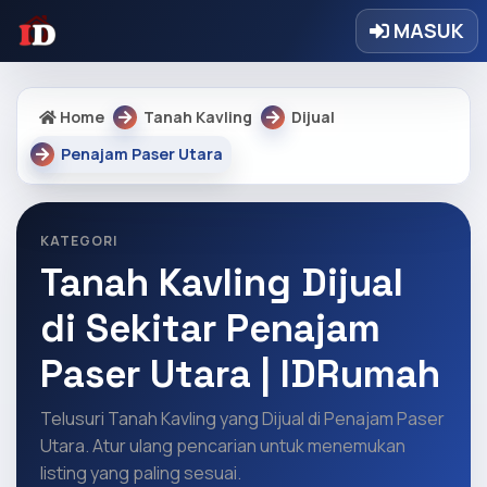
MASUK
Home
Tanah Kavling
Dijual
Penajam Paser Utara
KATEGORI
Tanah Kavling Dijual
di Sekitar Penajam
Paser Utara | IDRumah
Telusuri Tanah Kavling yang Dijual di Penajam Paser
Utara. Atur ulang pencarian untuk menemukan
listing yang paling sesuai.