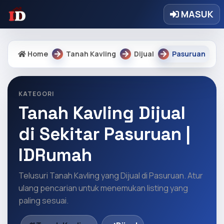
MASUK
Home
Tanah Kavling
Dijual
Pasuruan
KATEGORI
Tanah Kavling Dijual
di Sekitar Pasuruan |
IDRumah
Telusuri Tanah Kavling yang Dijual di Pasuruan. Atur
ulang pencarian untuk menemukan listing yang
paling sesuai.