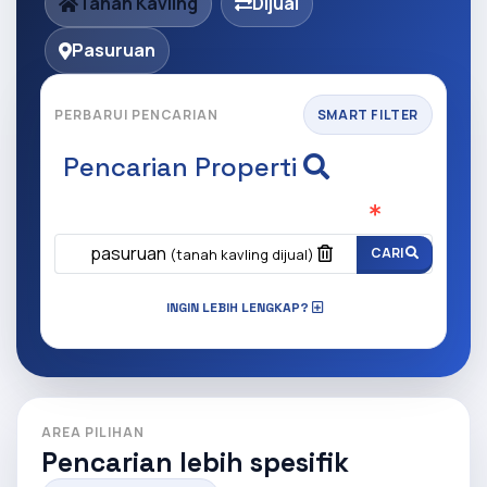
Tanah Kavling
Dijual
Pasuruan
PERBARUI PENCARIAN
SMART FILTER
Pencarian Properti
Apa yang ingin anda cari?
(Wajib Isi
)
pasuruan
CARI
(tanah kavling dijual)
INGIN LEBIH LENGKAP?
AREA PILIHAN
Pencarian lebih spesifik