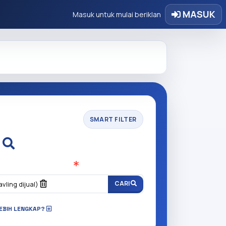
MASUK
Masuk untuk mulai beriklan
SMART FILTER
i
n anda cari?
(Wajib Isi
)
CARI
vling dijual)
LEBIH LENGKAP?