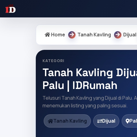
Home
Tanah Kavling
Dijual
KATEGORI
Tanah Kavling Diju
Palu | IDRumah
Telusuri Tanah Kavling yang Dijual di Palu.
menemukan listing yang paling sesuai.
Tanah Kavling
Dijual
Pa