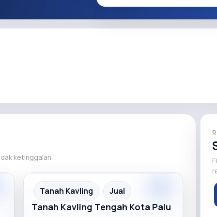
R
tidak ketinggalan.
F
r
m
Premium
Recommended
Tanah Kavling
Jual
Tanah Kavling Tengah Kota Palu