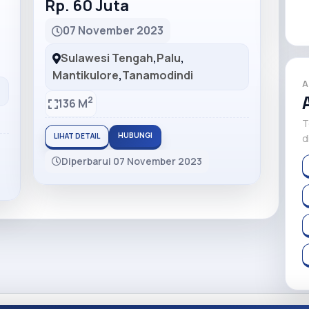
Rp. 60 Juta
07 November 2023
Sulawesi Tengah
,
Palu
,
Mantikulore
,
Tanamodindi
A
2
136 M
T
HUBUNGI
LIHAT DETAIL
d
Diperbarui 07 November 2023