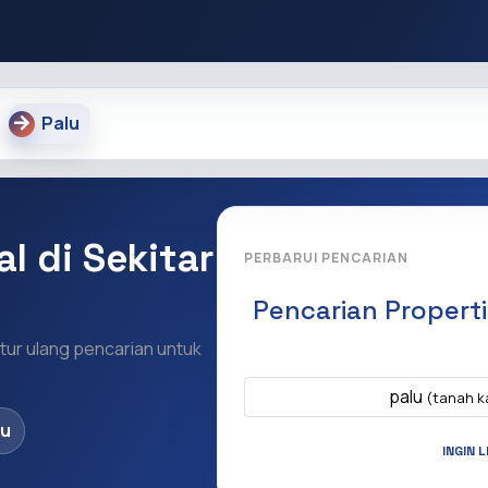
Palu
al di Sekitar
PERBARUI PENCARIAN
Pencarian Propert
 Atur ulang pencarian untuk
Apa yang ingi
palu
(tanah ka
lu
INGIN 