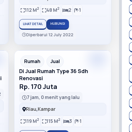
2
2
112 M
48 M
2
1
HUBUNGI
LIHAT DETAIL
Diperbarui 12 July 2022
m
Rumah
Jual
Di Jual Rumah Type 36 Sdh
i
Renovasi
Rp. 170 Juta
2
7 jam, 0 menit yang lalu
Riau
,
Kampar
2
2
119 M
115 M
3
1