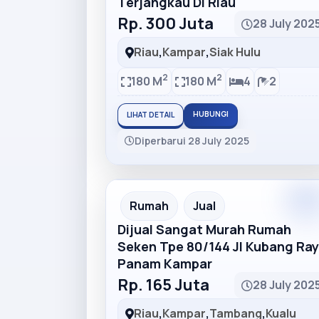
Terjangkau Di Riau
Rp. 300 Juta
28 July 202
Riau
,
Kampar
,
Siak Hulu
2
2
180 M
180 M
4
2
HUBUNGI
LIHAT DETAIL
Diperbarui 28 July 2025
Premiu
Recommended
Rumah
Jual
Dijual Sangat Murah Rumah
Seken Tpe 80/144 Jl Kubang Ra
Panam Kampar
Rp. 165 Juta
28 July 202
Riau
,
Kampar
,
Tambang
,
Kualu