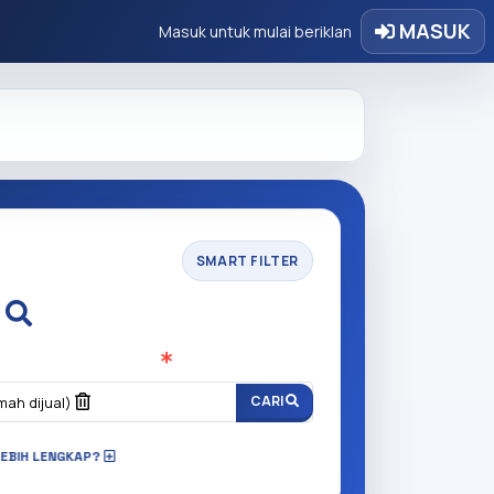
MASUK
Masuk untuk mulai beriklan
SMART FILTER
i
n anda cari?
(Wajib Isi
)
CARI
mah dijual)
LEBIH LENGKAP?