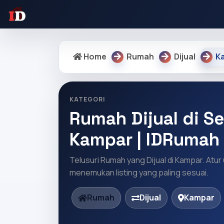
Home
Rumah
Dijual
K
KATEGORI
Rumah Dijual di Se
Kampar | IDRumah
Telusuri Rumah yang Dijual di Kampar. Atur
menemukan listing yang paling sesuai.
Rumah
Dijual
Kampar