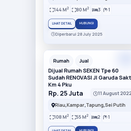
2
2
144 M
80 M
3
1
HUBUNGI
LIHAT DETAIL
Diperbarui 28 July 2025
Premiu
Recommended
Rumah
Jual
Dijual Rumah SEKEN Tpe 60
Sudah RENOVASI Jl Garuda Sakt
Km 4 Pku
Rp. 25 Juta
11 August 202
Riau
,
Kampar
,
Tapung
,
Sei Putih
2
2
108 M
55 M
2
1
HUBUNGI
LIHAT DETAIL