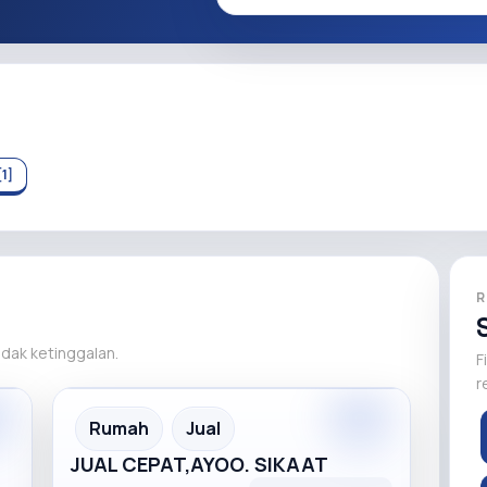
1]
R
tidak ketinggalan.
F
r
m
Premium
Recommended
Rumah
Jual
JUAL CEPAT,AYOO. SIKAAT