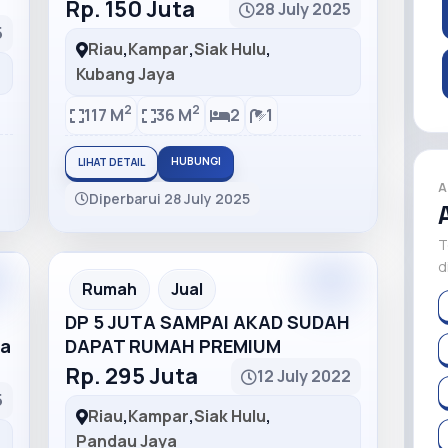
Rp. 150 Juta
28 July 2025
5
Riau
,
Kampar
,
Siak Hulu
,
Kubang Jaya
2
2
117 M
36 M
2
1
HUBUNGI
LIHAT DETAIL
A
Diperbarui 28 July 2025
T
d
m
Premium
Recommended
Rumah
Jual
DP 5 JUTA SAMPAI AKAD SUDAH
ya
DAPAT RUMAH PREMIUM
Rp. 295 Juta
12 July 2022
5
Riau
,
Kampar
,
Siak Hulu
,
Pandau Jaya