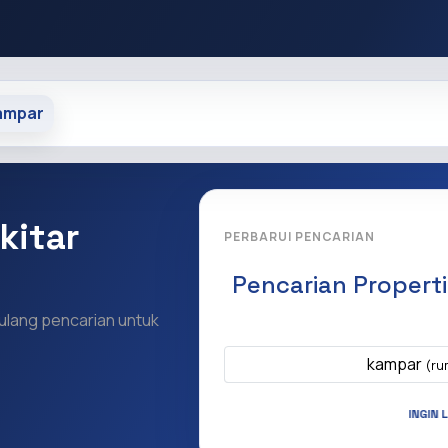
ampar
kitar
PERBARUI PENCARIAN
Pencarian Propert
 ulang pencarian untuk
Apa yang ingi
kampar
(ru
INGIN 