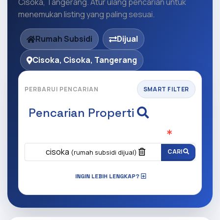
Cisoka, Tangerang. Atur ulang pencarian untuk
menemukan listing yang paling sesuai.
Rumah Subsidi
Dijual
Cisoka, Cisoka, Tangerang
PERBARUI PENCARIAN
SMART FILTER
Pencarian Properti
Apa yang ingin anda cari?
(Wajib Isi
)
cisoka
CARI
(rumah subsidi dijual)
INGIN LEBIH LENGKAP?