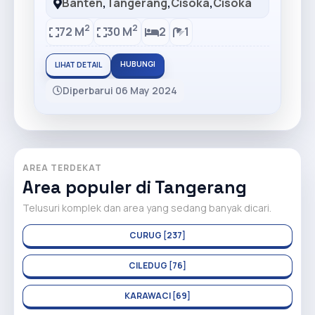
Banten
,
Tangerang
,
Cisoka
,
Cisoka
2
2
72 M
30 M
2
1
HUBUNGI
LIHAT DETAIL
Diperbarui 06 May 2024
AREA TERDEKAT
Area populer di Tangerang
Telusuri komplek dan area yang sedang banyak dicari.
CURUG [237]
CILEDUG [76]
KARAWACI [69]