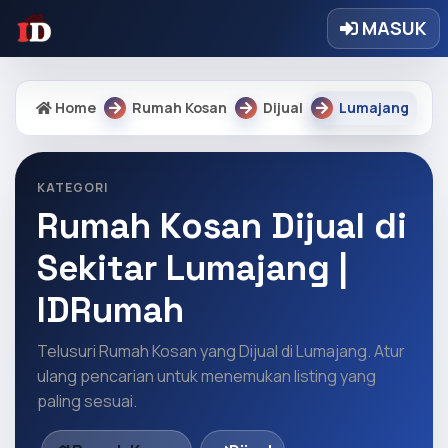
MASUK
Home
Rumah Kosan
Dijual
Lumajang
KATEGORI
Rumah Kosan Dijual di
Sekitar Lumajang |
IDRumah
Telusuri Rumah Kosan yang Dijual di Lumajang. Atur
ulang pencarian untuk menemukan listing yang
paling sesuai.