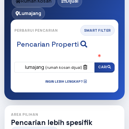
Rumah Kosan
Dijual
Lumajang
PERBARUI PENCARIAN
SMART FILTER
Pencarian Properti
Apa yang ingin anda cari?
(Wajib Isi
)
lumajang
CARI
(rumah kosan dijual)
INGIN LEBIH LENGKAP?
AREA PILIHAN
Pencarian lebih spesifik