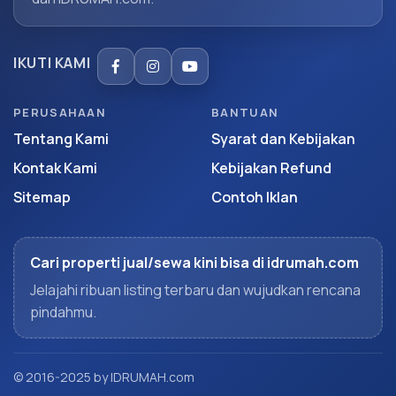
IKUTI KAMI
PERUSAHAAN
BANTUAN
Tentang Kami
Syarat dan Kebijakan
Kontak Kami
Kebijakan Refund
Sitemap
Contoh Iklan
Cari properti jual/sewa kini bisa di idrumah.com
Jelajahi ribuan listing terbaru dan wujudkan rencana
pindahmu.
© 2016-2025 by IDRUMAH.com