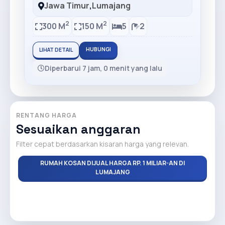
Jawa Timur
,
Lumajang
2
2
300 M
150 M
5
2
HUBUNGI
LIHAT DETAIL
Diperbarui 7 jam, 0 menit yang lalu
RENTANG HARGA
Sesuaikan anggaran
Filter cepat berdasarkan kisaran harga yang relevan.
RUMAH KOSAN DIJUAL HARGA RP. 1 MILIAR-AN DI
LUMAJANG