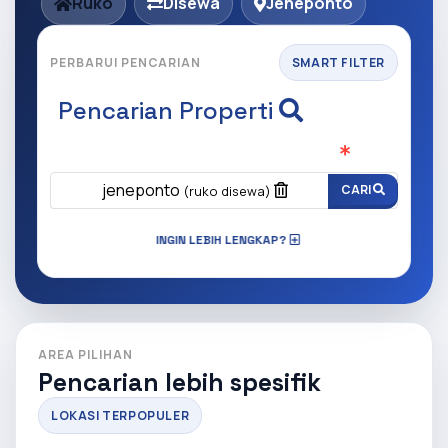
Ruko
Disewa
Jeneponto
PERBARUI PENCARIAN
SMART FILTER
Pencarian Properti
Apa yang ingin anda cari?
(Wajib Isi
)
jeneponto
CARI
(ruko disewa)
INGIN LEBIH LENGKAP?
AREA PILIHAN
Pencarian lebih spesifik
LOKASI TERPOPULER