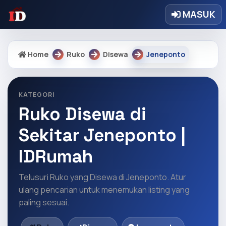
MASUK
Home
Ruko
Disewa
Jeneponto
KATEGORI
Ruko Disewa di
Sekitar Jeneponto |
IDRumah
Telusuri Ruko yang Disewa di Jeneponto. Atur
ulang pencarian untuk menemukan listing yang
paling sesuai.