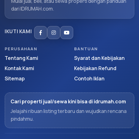
Mulai jual, beli, atau sewa properti dengan panduan
dari IDRUMAH.com.
IKUTI KAMI
PERUSAHAAN
BANTUAN
Tentang Kami
Syarat dan Kebijakan
Kontak Kami
Kebijakan Refund
Sitemap
Contoh Iklan
Cari properti jual/sewa kini bisa di idrumah.com
Jelajahi ribuan listing terbaru dan wujudkan rencana
pindahmu.