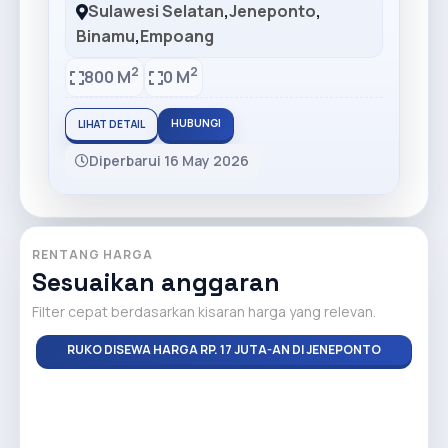
Sulawesi Selatan
,
Jeneponto
,
Binamu
,
Empoang
2
2
800 M
0 M
HUBUNGI
LIHAT DETAIL
Diperbarui 16 May 2026
RENTANG HARGA
Sesuaikan anggaran
Filter cepat berdasarkan kisaran harga yang relevan.
RUKO DISEWA HARGA RP. 17 JUTA-AN DI JENEPONTO