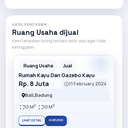
HASIL PENCARIAN
Ruang Usaha dijual
Kami tampilkan listing terbaru lebih dulu agar tidak
ketinggalan.
Premium
Recommended
Ruang Usaha
Jual
Rumah Kayu Dan Gazebo Kayu
Rp. 8 Juta
11 February 2024
Bali
,
Badung
2
2
10 M
10 M
HUBUNGI
LIHAT DETAIL