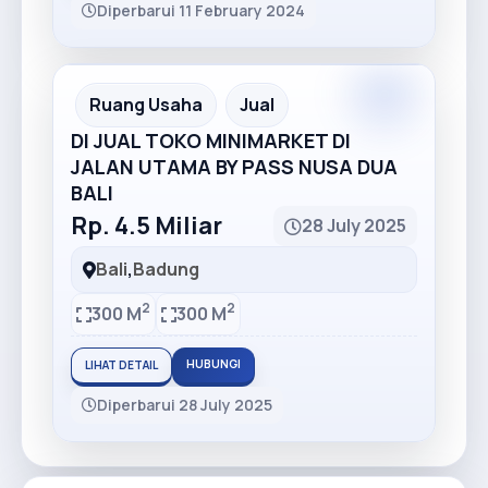
Diperbarui 11 February 2024
Premium
Recommended
Ruang Usaha
Jual
DI JUAL TOKO MINIMARKET DI
JALAN UTAMA BY PASS NUSA DUA
BALI
Rp. 4.5 Miliar
28 July 2025
Bali
,
Badung
2
2
300 M
300 M
HUBUNGI
LIHAT DETAIL
Diperbarui 28 July 2025