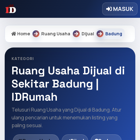
MASUK
Home
Ruang Usaha
Dijual
Badung
KATEGORI
Ruang Usaha Dijual di
Sekitar Badung |
IDRumah
Telusuri Ruang Usaha yang Dijual di Badung. Atur
ulang pencarian untuk menemukan listing yang
paling sesuai.