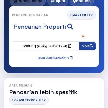
Ruang Usaha
Dijual
Badung
PERBARUI PENCARIAN
SMART FILTER
Pencarian Properti
Apa yang ingin anda cari?
(Wajib Isi
)
badung
CARI
(ruang usaha dijual)
INGIN LEBIH LENGKAP?
AREA PILIHAN
Pencarian lebih spesifik
LOKASI TERPOPULER