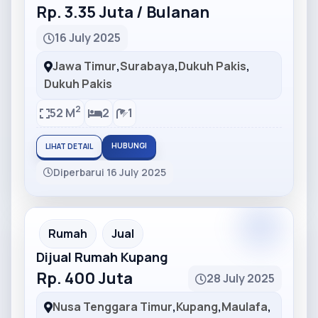
Rp. 3.35 Juta / Bulanan
16 July 2025
Jawa Timur
,
Surabaya
,
Dukuh Pakis
,
Dukuh Pakis
2
52 M
2
1
HUBUNGI
LIHAT DETAIL
Diperbarui 16 July 2025
Partner
Partner Ad
Rumah
Jual
Dijual Rumah Kupang
Rp. 400 Juta
28 July 2025
Nusa Tenggara Timur
,
Kupang
,
Maulafa
,