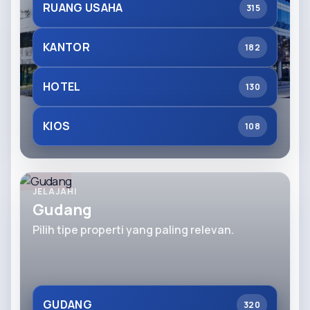
RUANG USAHA
315
KANTOR
182
HOTEL
130
KIOS
108
JELAJAHI
Gudang
Pilih tipe properti yang paling relevan.
GUDANG
320