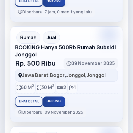
HUBUNGI
LIHAT DETAIL
Diperbarui 7 jam, 0 menit yang lalu
Partner
Partner Ad
Rumah
Jual
BOOKING Hanya 500Rb Rumah Subsidi
Jonggol
Rp. 500 Ribu
09 November 2025
Jawa Barat
,
Bogor
,
Jonggol
,
Jonggol
2
2
60 M
30 M
2
1
HUBUNGI
LIHAT DETAIL
Diperbarui 09 November 2025