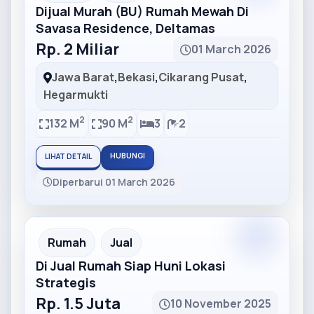
Dijual Murah (BU) Rumah Mewah Di
Savasa Residence, Deltamas
Rp. 2 Miliar
01 March 2026
Jawa Barat
,
Bekasi
,
Cikarang Pusat
,
Hegarmukti
2
2
132 M
90 M
3
2
HUBUNGI
LIHAT DETAIL
Diperbarui 01 March 2026
Partner
Partner Ad
Rumah
Jual
Di Jual Rumah Siap Huni Lokasi
Strategis
Rp. 1.5 Juta
10 November 2025