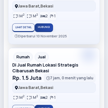
Jawa Barat
,
Bekasi
2
2
1 M
1 M
2
1
HUBUNGI
LIHAT DETAIL
Diperbarui 10 November 2025
Partner
Partner Ad
Rumah
Jual
Di Jual Rumah Lokasi Strategis
Cibarusah Bekasi
Rp. 1.5 Juta
7 jam, 0 menit yang lalu
Jawa Barat
,
Bekasi
2
2
1 M
1 M
2
1