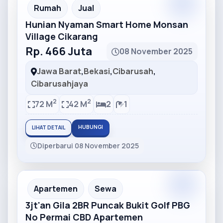
Partner
Partner Ad
Rumah
Jual
Hunian Nyaman Smart Home Monsan
Village Cikarang
Rp. 466 Juta
08 November 2025
Jawa Barat
,
Bekasi
,
Cibarusah
,
Cibarusahjaya
2
2
72 M
42 M
2
1
HUBUNGI
LIHAT DETAIL
Diperbarui 08 November 2025
Partner
Partner Ad
Apartemen
Sewa
3jt'an Gila 2BR Puncak Bukit Golf PBG
No Permai CBD Apartemen