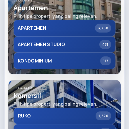
JELAJAHI
Apartemen
Pilih tipe properti yang paling relevan.
APARTEMEN
3,768
APARTEMEN STUDIO
431
KONDOMINIUM
117
JELAJAHI
Komersil
Pilih tipe properti yang paling relevan.
RUKO
1,676