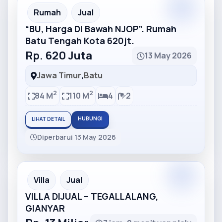
Partner
Partner Ad
Rumah
Jual
“BU, Harga Di Bawah NJOP”. Rumah
Batu Tengah Kota 620jt.
Rp. 620 Juta
13 May 2026
Jawa Timur
,
Batu
2
2
84 M
110 M
4
2
HUBUNGI
LIHAT DETAIL
Diperbarui 13 May 2026
Partner
Partner Ad
Villa
Jual
VILLA DIJUAL – TEGALLALANG,
GIANYAR