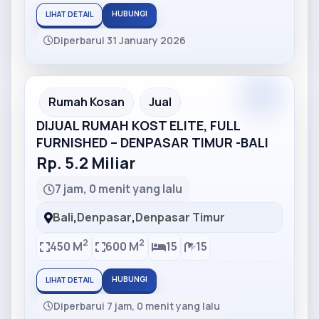
HUBUNGI
LIHAT DETAIL
Diperbarui 31 January 2026
Partner
Partner Ad
Rumah Kosan
Jual
DIJUAL RUMAH KOST ELITE, FULL
FURNISHED – DENPASAR TIMUR -BALI
Rp. 5.2 Miliar
7 jam, 0 menit yang lalu
Bali
,
Denpasar
,
Denpasar Timur
2
2
450 M
600 M
15
15
HUBUNGI
LIHAT DETAIL
Diperbarui 7 jam, 0 menit yang lalu