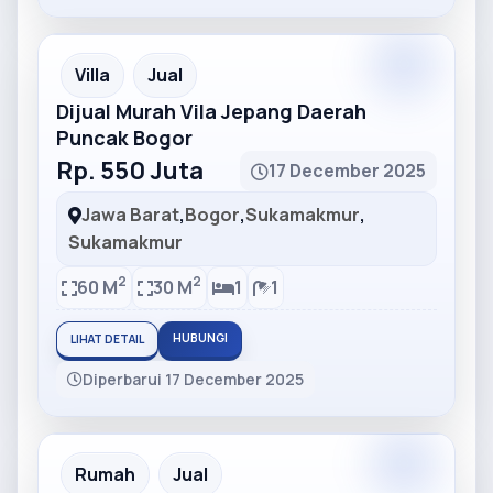
Partner
Partner Ad
Villa
Jual
Dijual Murah Vila Jepang Daerah
Puncak Bogor
Rp. 550 Juta
17 December 2025
Jawa Barat
,
Bogor
,
Sukamakmur
,
Sukamakmur
2
2
60 M
30 M
1
1
HUBUNGI
LIHAT DETAIL
Diperbarui 17 December 2025
Partner
Partner Ad
Rumah
Jual