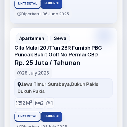
HUBUNGI
LIHAT DETAIL
Diperbarui 06 June 2025
Partner
Partner Ad
Apartemen
Sewa
Gila Mulai 20JT'an 2BR Furnish PBG
Puncak Bukit Golf No Permai CBD
Rp. 25 Juta / Tahunan
28 July 2025
Jawa Timur
,
Surabaya
,
Dukuh Pakis
,
Dukuh Pakis
2
52 M
2
1
HUBUNGI
LIHAT DETAIL
Diperbarui 28 July 2025