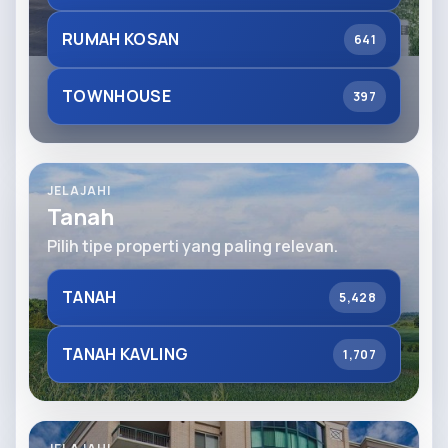
RUMAH KOSAN
641
TOWNHOUSE
397
JELAJAHI
Tanah
Pilih tipe properti yang paling relevan.
TANAH
5,428
TANAH KAVLING
1,707