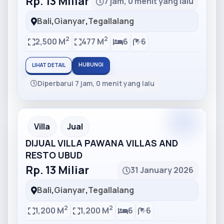
Rp. 13 Miliar
7 jam, 0 menit yang lalu
Bali
,
Gianyar
,
Tegallalang
2
2
2,500 M
477 M
6
6
HUBUNGI
LIHAT DETAIL
Diperbarui 7 jam, 0 menit yang lalu
Partner
Partner Ad
Villa
Jual
DIJUAL VILLA PAWANA VILLAS AND
RESTO UBUD
Rp. 13 Miliar
31 January 2026
Bali
,
Gianyar
,
Tegallalang
2
2
1,200 M
1,200 M
6
6