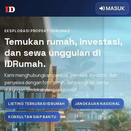
MASUK
EKSPLORASI PROPERTI IDRUMAH
Temukan rumah, investasi,
dan sewa unggulan di
IDRumah.
Kami menghubungkan penjual, pembeli, investor, dan
penyewa dengan foto jernih, data lengkap, serta
dukungan tim lokal yang responsif.
LISTING TERKURASI IDRUMAH
JANGKAUAN NASIONAL
KONSULTAN SIAP BANTU