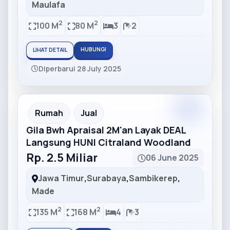
Maulafa
2
2
100 M
80 M
3
2
HUBUNGI
LIHAT DETAIL
Diperbarui 28 July 2025
Partner
Partner Ad
Rumah
Jual
Gila Bwh Apraisal 2M'an Layak DEAL
Langsung HUNI Citraland Woodland
Rp. 2.5 Miliar
06 June 2025
Jawa Timur
,
Surabaya
,
Sambikerep
,
Made
2
2
135 M
168 M
4
3