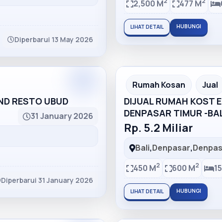
2
2
2,500 M
477 M
HUBUNGI
LIHAT DETAIL
Diperbarui 13 May 2026
Partner
Partner Ad
Rumah Kosan
Jual
AND RESTO UBUD
DIJUAL RUMAH KOST EL
DENPASAR TIMUR -BAL
31 January 2026
Rp. 5.2 Miliar
Bali
,
Denpasar
,
Denpas
2
2
450 M
600 M
15
Diperbarui 31 January 2026
HUBUNGI
LIHAT DETAIL