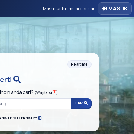
MASUK
Masuk untuk mulai beriklan
Realtime
erti
ingin anda cari?
(Wajib Isi
)
CARI
INGIN LEBIH LENGKAP?