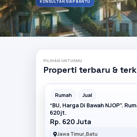
KONSULTAN SIAP BANTU
PILIHAN UNTUKMU
Properti terbaru & ter
Partner Ad
Rumah
Jual
“BU, Harga Di Bawah NJOP”. Ru
620jt.
Rp. 620 Juta
Jawa Timur
,
Batu