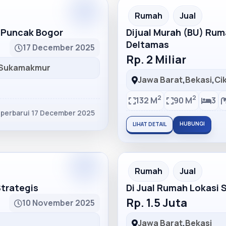
Partner
Partner Ad
Rumah
Jual
h Puncak Bogor
Dijual Murah (BU) Ru
Deltamas
17 December 2025
Rp. 2 Miliar
Sukamakmur
Jawa Barat
,
Bekasi
,
Ci
2
2
132 M
90 M
3
iperbarui 17 December 2025
HUBUNGI
LIHAT DETAIL
Partner
Partner Ad
Rumah
Jual
Strategis
Di Jual Rumah Lokasi 
Rp. 1.5 Juta
10 November 2025
Jawa Barat
,
Bekasi