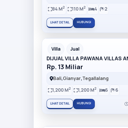
2
2
84 M
110 M
4
2
HUBUNGI
LIHAT DETAIL
Partner Ad
Villa
Jual
DIJUAL VILLA PAWANA VILLAS 
Rp. 13 Miliar
Bali
,
Gianyar
,
Tegallalang
2
2
1,200 M
1,200 M
6
6
HUBUNGI
LIHAT DETAIL