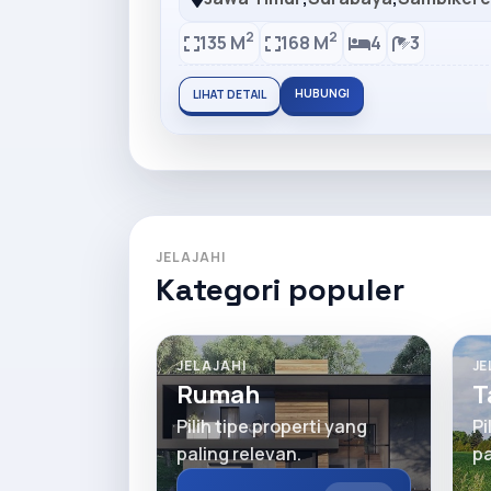
2
2
135 M
168 M
4
3
HUBUNGI
LIHAT DETAIL
JELAJAHI
Kategori populer
JELAJAHI
JE
Rumah
T
Pilih tipe properti yang
Pi
paling relevan.
pa