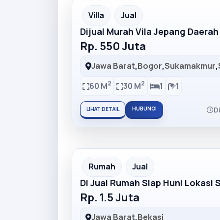
Partner Ad
Villa
Jual
Dijual Murah Vila Jepang Daera
Rp. 550 Juta
Jawa Barat
,
Bogor
,
Sukamakmur
,
2
2
60 M
30 M
1
1
HUBUNGI
D
LIHAT DETAIL
Partner Ad
Rumah
Jual
Di Jual Rumah Siap Huni Lokasi 
Rp. 1.5 Juta
Jawa Barat
,
Bekasi