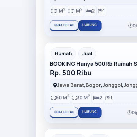
2
2
1 M
1 M
2
1
HUBUNGI
D
LIHAT DETAIL
Partner Ad
Rumah
Jual
BOOKING Hanya 500Rb Rumah Su
Rp. 500 Ribu
Jawa Barat
,
Bogor
,
Jonggol
,
Jong
2
2
60 M
30 M
2
1
HUBUNGI
Di
LIHAT DETAIL