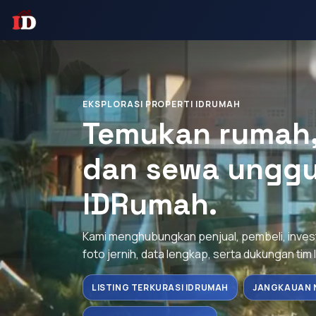
EKSPLORASI PROPERTI IDRUMAH
Temukan rumah, 
dan sewa unggu
IDRumah.
Kami menghubungkan penjual, pembeli, inve
foto jernih, data lengkap, serta dukungan tim 
LISTING TERKURASI IDRUMAH
JANGKAUAN 