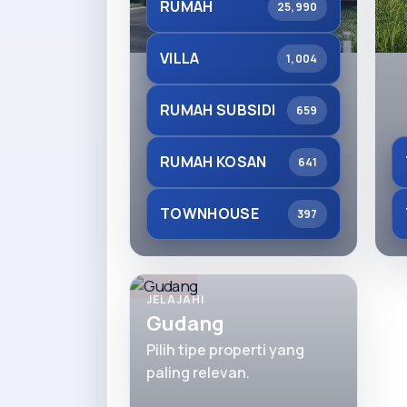
RUMAH
25,990
VILLA
1,004
RUMAH SUBSIDI
659
RUMAH KOSAN
641
TOWNHOUSE
397
JELAJAHI
Gudang
Pilih tipe properti yang
paling relevan.