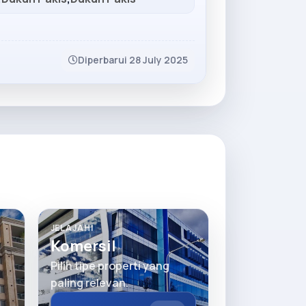
Diperbarui 28 July 2025
JELAJAHI
Komersil
Pilih tipe properti yang
paling relevan.