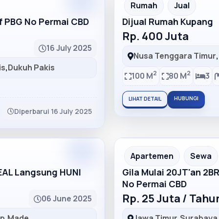
Partner
Partner Ad
Rumah
Jual
lf PBG No Permai CBD
Dijual Rumah Kupang
Rp. 400 Juta
16 July 2025
Nusa Tenggara Timur
,
is
,
Dukuh Pakis
2
2
100 M
80 M
3
HUBUNGI
LIHAT DETAIL
Diperbarui 16 July 2025
Partner
Partner Ad
Apartemen
Sewa
DEAL Langsung HUNI
Gila Mulai 20JT'an 2B
No Permai CBD
Rp. 25 Juta / Tah
06 June 2025
ep
,
Made
Jawa Timur
,
Surabaya