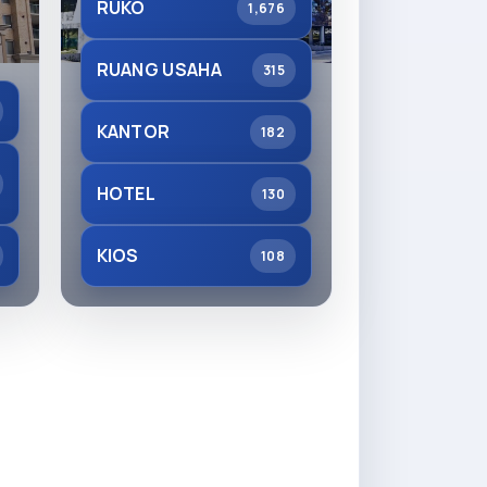
RUKO
1,676
RUANG USAHA
315
KANTOR
182
HOTEL
130
KIOS
108