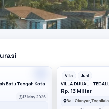
kurasi
Partner
Partner Ad
Villa
Jual
mah Batu Tengah Kota
VILLA DIJUAL – TEGA
Rp. 13 Miliar
13 May 2026
Bali
,
Gianyar
,
Tegallal