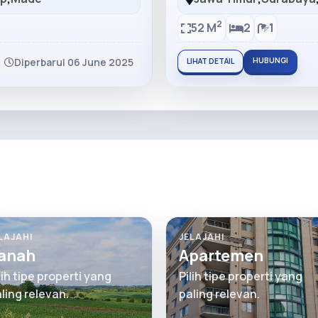
2
52 M
2
1
Diperbarui 06 June 2025
HUBUNGI
LIHAT DETAIL
LAJAHI
JELAJAHI
anah
Apartemen
lih tipe properti yang
Pilih tipe properti yang
ling relevan.
paling relevan.