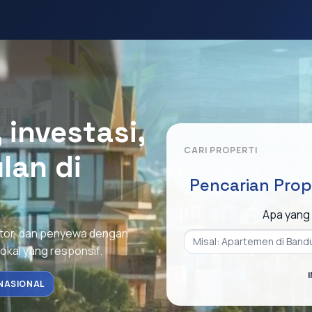
investasi,
CARI PROPERTI
lan di
Pencarian Prop
Apa yang 
stor, dan penyewa dengan
lokal yang responsif.
NASIONAL