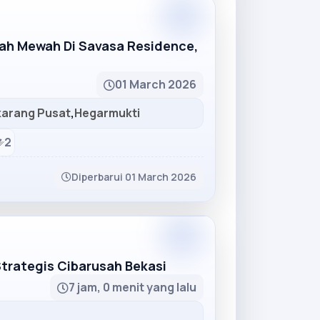
Partner
mah Mewah Di Savasa Residence,
01 March 2026
karang Pusat
,
Hegarmukti
2
Diperbarui 01 March 2026
Partner
Strategis Cibarusah Bekasi
7 jam, 0 menit yang lalu