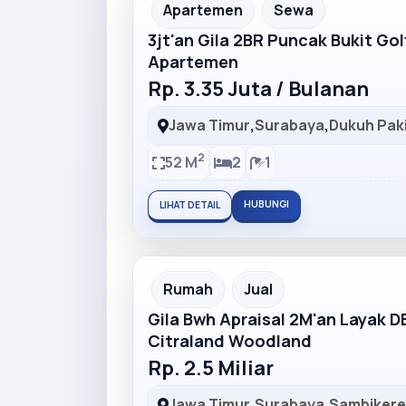
Partner Ad
Apartemen
Sewa
3jt'an Gila 2BR Puncak Bukit Go
Apartemen
Rp. 3.35 Juta / Bulanan
Jawa Timur
,
Surabaya
,
Dukuh Pak
2
52 M
2
1
HUBUNGI
LIHAT DETAIL
Partner Ad
Rumah
Jual
Gila Bwh Apraisal 2M'an Layak 
Citraland Woodland
Rp. 2.5 Miliar
Jawa Timur
,
Surabaya
,
Sambiker