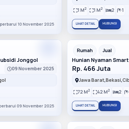
2
2
1 M
1 M
2
1
iperbarui 10 November 2025
HUBUNGI
LIHAT DETAIL
Partner
Partner Ad
Rumah
Jual
bsidi Jonggol
Hunian Nyaman Smart
Rp. 466 Juta
09 November 2025
gol
Jawa Barat
,
Bekasi
,
Ci
2
2
72 M
42 M
2
perbarui 09 November 2025
HUBUNGI
LIHAT DETAIL