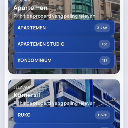
JELAJAHI
Apartemen
Pilih tipe properti yang paling relevan.
APARTEMEN
3,766
APARTEMEN STUDIO
431
KONDOMINIUM
117
JELAJAHI
Komersil
Pilih tipe properti yang paling relevan.
RUKO
1,676