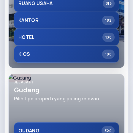
RUANG USAHA
315
KANTOR
182
HOTEL
130
KIOS
108
JELAJAHI
Gudang
Pilih tipe properti yang paling relevan.
GUDANG
320