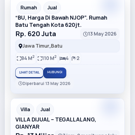
Partner
Partner Ad
Rumah
Jual
“BU, Harga Di Bawah NJOP”. Rumah
Batu Tengah Kota 620jt.
Rp. 620 Juta
13 May 2026
Jawa Timur
,
Batu
2
2
84 M
110 M
4
2
HUBUNGI
LIHAT DETAIL
Diperbarui 13 May 2026
Partner
Partner Ad
Villa
Jual
VILLA DIJUAL – TEGALLALANG,
GIANYAR