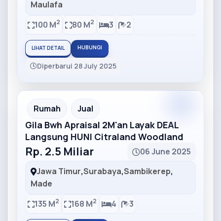
Maulafa
2
2
100 M
80 M
3
2
HUBUNGI
LIHAT DETAIL
Diperbarui 28 July 2025
Partner
Partner Ad
Rumah
Jual
Gila Bwh Apraisal 2M'an Layak DEAL
Langsung HUNI Citraland Woodland
Rp. 2.5 Miliar
06 June 2025
Jawa Timur
,
Surabaya
,
Sambikerep
,
Made
2
2
135 M
168 M
4
3