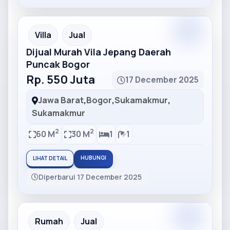
Partner
Partner Ad
Villa
Jual
Dijual Murah Vila Jepang Daerah
Puncak Bogor
Rp. 550 Juta
17 December 2025
Jawa Barat
,
Bogor
,
Sukamakmur
,
Sukamakmur
2
2
60 M
30 M
1
1
HUBUNGI
LIHAT DETAIL
Diperbarui 17 December 2025
Partner
Partner Ad
Rumah
Jual