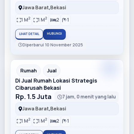
Jawa Barat
,
Bekasi
2
2
1 M
1 M
2
1
HUBUNGI
LIHAT DETAIL
Diperbarui 10 November 2025
Partner
Partner Ad
Rumah
Jual
Di Jual Rumah Lokasi Strategis
Cibarusah Bekasi
Rp. 1.5 Juta
7 jam, 0 menit yang lalu
Jawa Barat
,
Bekasi
2
2
1 M
1 M
2
1