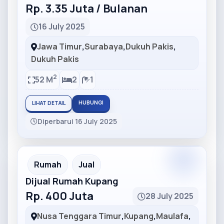
Rp. 3.35 Juta / Bulanan
16 July 2025
Jawa Timur
,
Surabaya
,
Dukuh Pakis
,
Dukuh Pakis
2
52 M
2
1
HUBUNGI
LIHAT DETAIL
Diperbarui 16 July 2025
Partner
Partner Ad
Rumah
Jual
Dijual Rumah Kupang
Rp. 400 Juta
28 July 2025
Nusa Tenggara Timur
,
Kupang
,
Maulafa
,