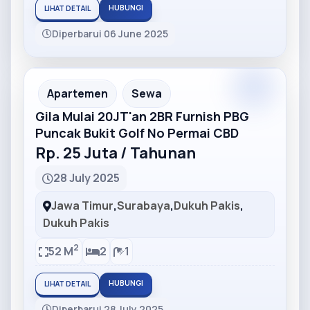
HUBUNGI
LIHAT DETAIL
Diperbarui 06 June 2025
Partner
Partner Ad
Apartemen
Sewa
Gila Mulai 20JT'an 2BR Furnish PBG
Puncak Bukit Golf No Permai CBD
Rp. 25 Juta / Tahunan
28 July 2025
Jawa Timur
,
Surabaya
,
Dukuh Pakis
,
Dukuh Pakis
2
52 M
2
1
HUBUNGI
LIHAT DETAIL
Diperbarui 28 July 2025