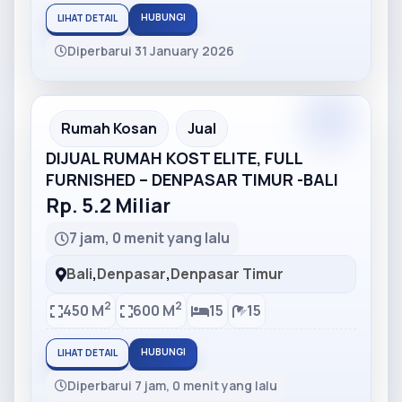
HUBUNGI
LIHAT DETAIL
Diperbarui 31 January 2026
Partner
Partner Ad
Rumah Kosan
Jual
DIJUAL RUMAH KOST ELITE, FULL
FURNISHED – DENPASAR TIMUR -BALI
Rp. 5.2 Miliar
7 jam, 0 menit yang lalu
Bali
,
Denpasar
,
Denpasar Timur
2
2
450 M
600 M
15
15
HUBUNGI
LIHAT DETAIL
Diperbarui 7 jam, 0 menit yang lalu