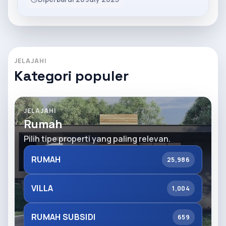
JELAJAHI
Kategori populer
JELAJAHI
Rumah
Pilih tipe properti yang paling relevan.
RUMAH
25,986
VILLA
1,004
RUMAH SUBSIDI
659