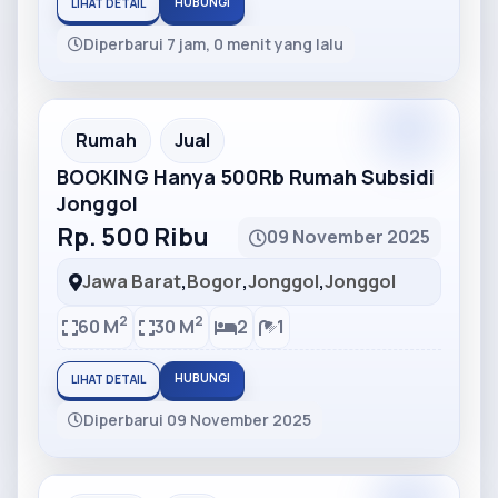
HUBUNGI
LIHAT DETAIL
Diperbarui 7 jam, 0 menit yang lalu
Partner
Partner Ad
Rumah
Jual
BOOKING Hanya 500Rb Rumah Subsidi
Jonggol
Rp. 500 Ribu
09 November 2025
Jawa Barat
,
Bogor
,
Jonggol
,
Jonggol
2
2
60 M
30 M
2
1
HUBUNGI
LIHAT DETAIL
Diperbarui 09 November 2025