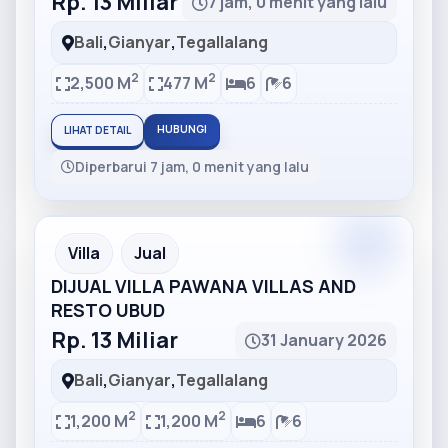
Rp. 13 Miliar
7 jam, 0 menit yang lalu
Bali
,
Gianyar
,
Tegallalang
2
2
2,500 M
477 M
6
6
HUBUNGI
LIHAT DETAIL
Diperbarui 7 jam, 0 menit yang lalu
Partner
Partner Ad
Villa
Jual
DIJUAL VILLA PAWANA VILLAS AND
RESTO UBUD
Rp. 13 Miliar
31 January 2026
Bali
,
Gianyar
,
Tegallalang
2
2
1,200 M
1,200 M
6
6