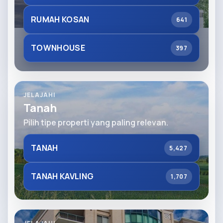
RUMAH KOSAN
641
TOWNHOUSE
397
JELAJAHI
Tanah
Pilih tipe properti yang paling relevan.
TANAH
5,427
TANAH KAVLING
1,707