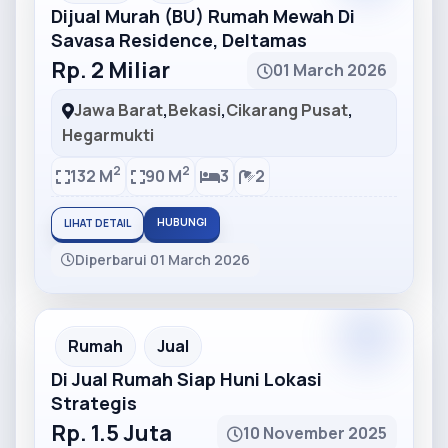
Dijual Murah (BU) Rumah Mewah Di
Savasa Residence, Deltamas
Rp. 2 Miliar
01 March 2026
Jawa Barat
,
Bekasi
,
Cikarang Pusat
,
Hegarmukti
2
2
132 M
90 M
3
2
HUBUNGI
LIHAT DETAIL
Diperbarui 01 March 2026
Partner
Partner Ad
Rumah
Jual
Di Jual Rumah Siap Huni Lokasi
Strategis
Rp. 1.5 Juta
10 November 2025