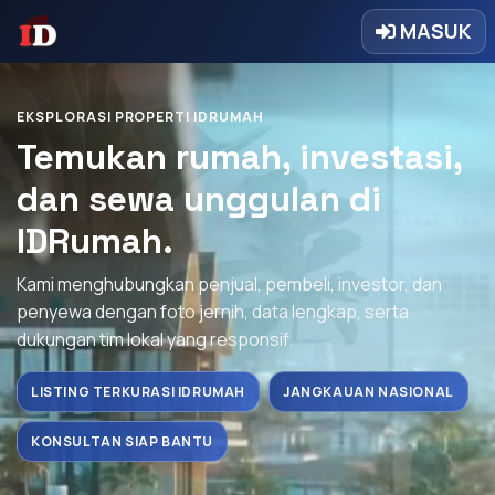
MASUK
EKSPLORASI PROPERTI IDRUMAH
Temukan rumah, investasi,
dan sewa unggulan di
IDRumah.
Kami menghubungkan penjual, pembeli, investor, dan
penyewa dengan foto jernih, data lengkap, serta
dukungan tim lokal yang responsif.
LISTING TERKURASI IDRUMAH
JANGKAUAN NASIONAL
KONSULTAN SIAP BANTU