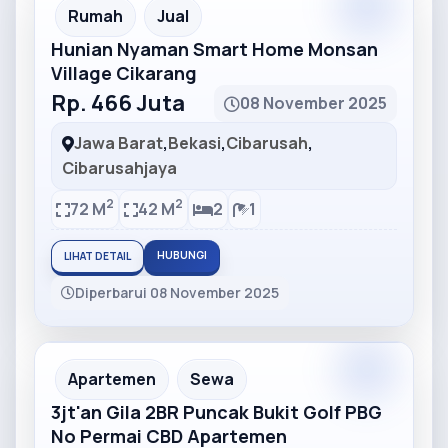
Partner
Partner Ad
Rumah
Jual
Hunian Nyaman Smart Home Monsan
Village Cikarang
Rp. 466 Juta
08 November 2025
Jawa Barat
,
Bekasi
,
Cibarusah
,
Cibarusahjaya
2
2
72 M
42 M
2
1
HUBUNGI
LIHAT DETAIL
Diperbarui 08 November 2025
Partner
Partner Ad
Apartemen
Sewa
3jt'an Gila 2BR Puncak Bukit Golf PBG
No Permai CBD Apartemen