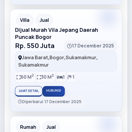
Partner
Partner Ad
Villa
Jual
Dijual Murah Vila Jepang Daerah
Puncak Bogor
Rp. 550 Juta
17 December 2025
Jawa Barat
,
Bogor
,
Sukamakmur
,
Sukamakmur
2
2
60 M
30 M
1
1
HUBUNGI
LIHAT DETAIL
Diperbarui 17 December 2025
Partner
Partner Ad
Rumah
Jual