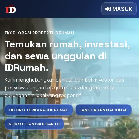
MASUK
EKSPLORASI PROPERTI IDRUMAH
Temukan rumah, investasi,
dan sewa unggulan di
IDRumah.
Kami menghubungkan penjual, pembeli, investor, dan
penyewa dengan foto jernih, data lengkap, serta
dukungan tim lokal yang responsif.
LISTING TERKURASI IDRUMAH
JANGKAUAN NASIONAL
KONSULTAN SIAP BANTU