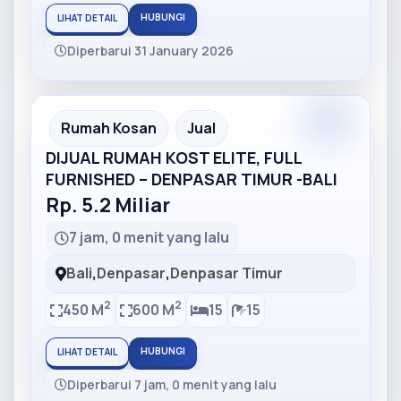
HUBUNGI
LIHAT DETAIL
Diperbarui 31 January 2026
Partner
Partner Ad
Rumah Kosan
Jual
DIJUAL RUMAH KOST ELITE, FULL
FURNISHED – DENPASAR TIMUR -BALI
Rp. 5.2 Miliar
7 jam, 0 menit yang lalu
Bali
,
Denpasar
,
Denpasar Timur
2
2
450 M
600 M
15
15
HUBUNGI
LIHAT DETAIL
Diperbarui 7 jam, 0 menit yang lalu