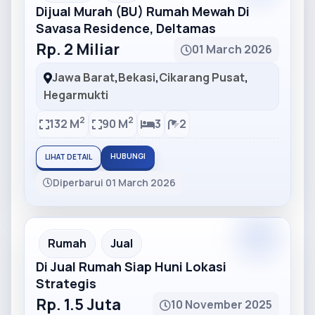
Dijual Murah (BU) Rumah Mewah Di
Savasa Residence, Deltamas
Rp. 2 Miliar
01 March 2026
Jawa Barat
,
Bekasi
,
Cikarang Pusat
,
Hegarmukti
2
2
132 M
90 M
3
2
HUBUNGI
LIHAT DETAIL
Diperbarui 01 March 2026
Partner
Partner Ad
Rumah
Jual
Di Jual Rumah Siap Huni Lokasi
Strategis
Rp. 1.5 Juta
10 November 2025