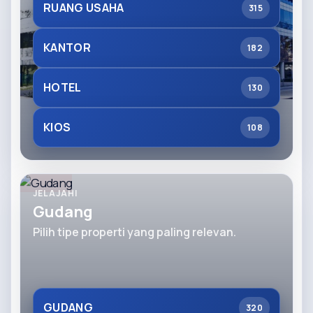
RUANG USAHA
315
KANTOR
182
HOTEL
130
KIOS
108
JELAJAHI
Gudang
Pilih tipe properti yang paling relevan.
GUDANG
320