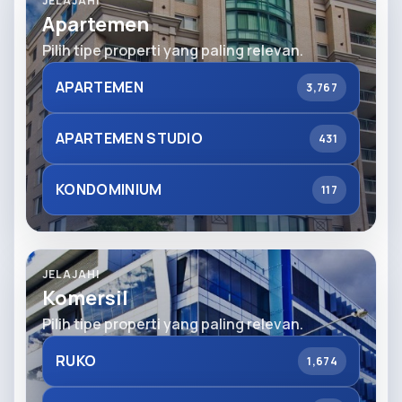
JELAJAHI
Apartemen
Pilih tipe properti yang paling relevan.
APARTEMEN
3,767
APARTEMEN STUDIO
431
KONDOMINIUM
117
JELAJAHI
Komersil
Pilih tipe properti yang paling relevan.
RUKO
1,674