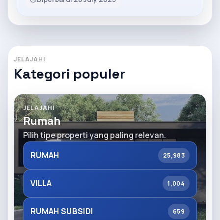
JELAJAHI
Kategori populer
JELAJAHI
Rumah
Pilih tipe properti yang paling relevan.
RUMAH
25,983
VILLA
1,004
RUMAH SUBSIDI
659