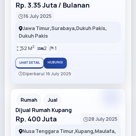
Rp. 3.35 Juta / Bulanan
16 July 2025
Jawa Timur
,
Surabaya
,
Dukuh Pakis
,
Dukuh Pakis
2
52 M
2
1
HUBUNGI
LIHAT DETAIL
Diperbarui 16 July 2025
Partner
Partner Ad
Rumah
Jual
Dijual Rumah Kupang
Rp. 400 Juta
28 July 2025
Nusa Tenggara Timur
,
Kupang
,
Maulafa
,