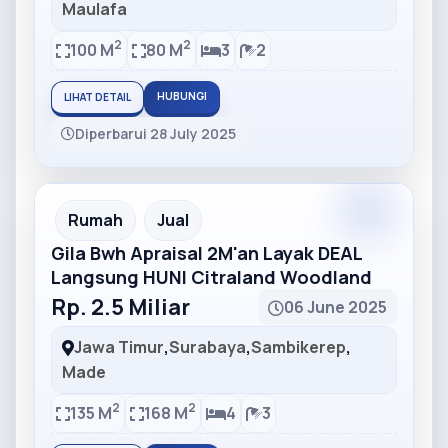
Maulafa
2
2
100 M
80 M
3
2
HUBUNGI
LIHAT DETAIL
Diperbarui 28 July 2025
Partner
Partner Ad
Rumah
Jual
Gila Bwh Apraisal 2M'an Layak DEAL
Langsung HUNI Citraland Woodland
Rp. 2.5 Miliar
06 June 2025
Jawa Timur
,
Surabaya
,
Sambikerep
,
Made
2
2
135 M
168 M
4
3