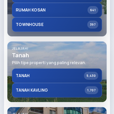
RUMAH KOSAN
641
TOWNHOUSE
397
JELAJAHI
Tanah
Pilih tipe properti yang paling relevan.
TANAH
5,430
TANAH KAVLING
1,707