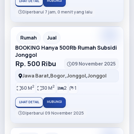
HUBUNGI
LIHAT DETAIL
Diperbarui 7 jam, 0 menit yang lalu
Partner
Partner Ad
Rumah
Jual
BOOKING Hanya 500Rb Rumah Subsidi
Jonggol
Rp. 500 Ribu
09 November 2025
Jawa Barat
,
Bogor
,
Jonggol
,
Jonggol
2
2
60 M
30 M
2
1
HUBUNGI
LIHAT DETAIL
Diperbarui 09 November 2025