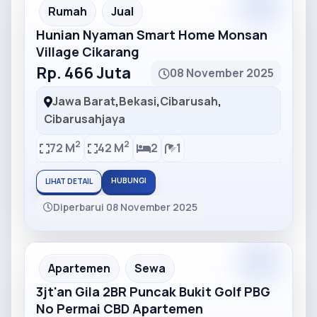
Partner
Partner Ad
Rumah
Jual
Hunian Nyaman Smart Home Monsan
Village Cikarang
Rp. 466 Juta
08 November 2025
Jawa Barat
,
Bekasi
,
Cibarusah
,
Cibarusahjaya
2
2
72 M
42 M
2
1
HUBUNGI
LIHAT DETAIL
Diperbarui 08 November 2025
Partner
Partner Ad
Apartemen
Sewa
3jt'an Gila 2BR Puncak Bukit Golf PBG
No Permai CBD Apartemen