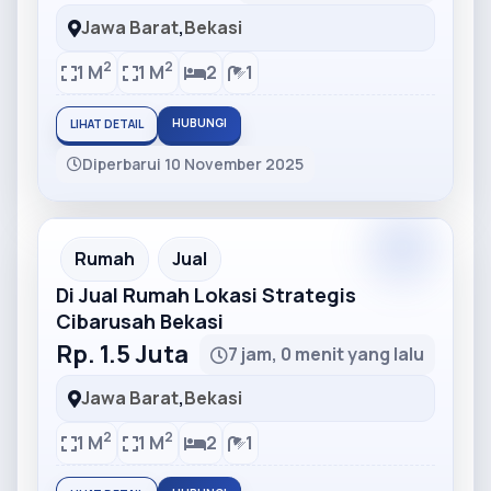
Jawa Barat
,
Bekasi
2
2
1 M
1 M
2
1
HUBUNGI
LIHAT DETAIL
Diperbarui 10 November 2025
Partner
Partner Ad
Rumah
Jual
Di Jual Rumah Lokasi Strategis
Cibarusah Bekasi
Rp. 1.5 Juta
7 jam, 0 menit yang lalu
Jawa Barat
,
Bekasi
2
2
1 M
1 M
2
1