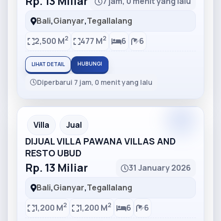
Rp. 13 Miliar
7 jam, 0 menit yang lalu
Bali
,
Gianyar
,
Tegallalang
2
2
2,500 M
477 M
6
6
HUBUNGI
LIHAT DETAIL
Diperbarui 7 jam, 0 menit yang lalu
Partner
Partner Ad
Villa
Jual
DIJUAL VILLA PAWANA VILLAS AND
RESTO UBUD
Rp. 13 Miliar
31 January 2026
Bali
,
Gianyar
,
Tegallalang
2
2
1,200 M
1,200 M
6
6