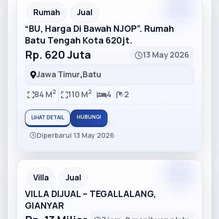
Partner
Partner Ad
Rumah
Jual
“BU, Harga Di Bawah NJOP”. Rumah
Batu Tengah Kota 620jt.
Rp. 620 Juta
13 May 2026
Jawa Timur
,
Batu
2
2
84 M
110 M
4
2
HUBUNGI
LIHAT DETAIL
Diperbarui 13 May 2026
Partner
Partner Ad
Villa
Jual
VILLA DIJUAL – TEGALLALANG,
GIANYAR