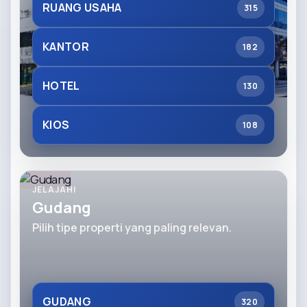
RUANG USAHA
315
KANTOR
182
HOTEL
130
KIOS
108
JELAJAHI
Gudang
Pilih tipe properti yang paling relevan.
GUDANG
320