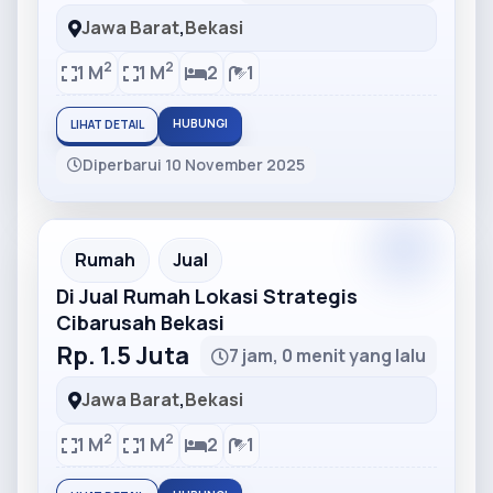
Jawa Barat
,
Bekasi
2
2
1 M
1 M
2
1
HUBUNGI
LIHAT DETAIL
Diperbarui 10 November 2025
Partner
Partner Ad
Rumah
Jual
Di Jual Rumah Lokasi Strategis
Cibarusah Bekasi
Rp. 1.5 Juta
7 jam, 0 menit yang lalu
Jawa Barat
,
Bekasi
2
2
1 M
1 M
2
1