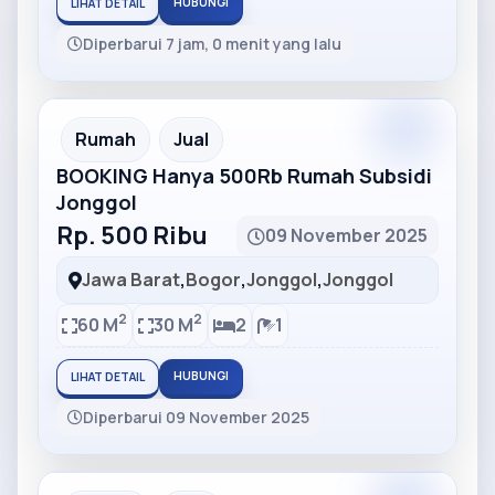
HUBUNGI
LIHAT DETAIL
Diperbarui 7 jam, 0 menit yang lalu
Partner
Partner Ad
Rumah
Jual
BOOKING Hanya 500Rb Rumah Subsidi
Jonggol
Rp. 500 Ribu
09 November 2025
Jawa Barat
,
Bogor
,
Jonggol
,
Jonggol
2
2
60 M
30 M
2
1
HUBUNGI
LIHAT DETAIL
Diperbarui 09 November 2025