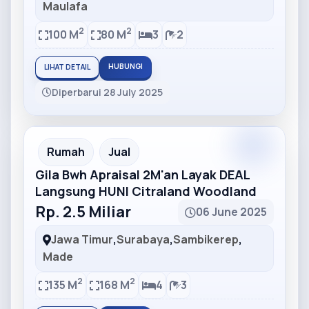
Maulafa
2
2
100 M
80 M
3
2
HUBUNGI
LIHAT DETAIL
Diperbarui 28 July 2025
Partner
Partner Ad
Rumah
Jual
Gila Bwh Apraisal 2M'an Layak DEAL
Langsung HUNI Citraland Woodland
Rp. 2.5 Miliar
06 June 2025
Jawa Timur
,
Surabaya
,
Sambikerep
,
Made
2
2
135 M
168 M
4
3