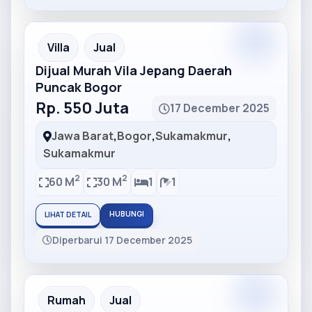
Partner
Partner Ad
Villa
Jual
Dijual Murah Vila Jepang Daerah
Puncak Bogor
Rp. 550 Juta
17 December 2025
Jawa Barat
,
Bogor
,
Sukamakmur
,
Sukamakmur
2
2
60 M
30 M
1
1
HUBUNGI
LIHAT DETAIL
Diperbarui 17 December 2025
Partner
Partner Ad
Rumah
Jual