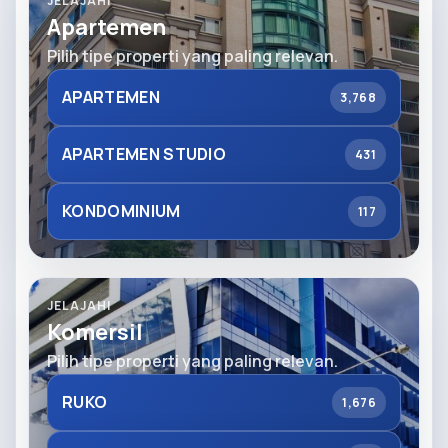
JELAJAHI
Apartemen
Pilih tipe properti yang paling relevan.
APARTEMEN
3,768
APARTEMEN STUDIO
431
KONDOMINIUM
117
JELAJAHI
Komersil
Pilih tipe properti yang paling relevan.
RUKO
1,676