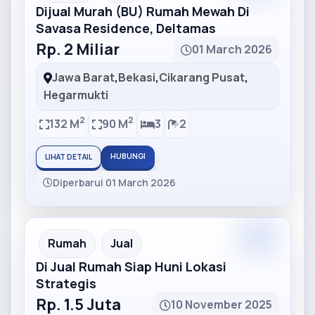
Dijual Murah (BU) Rumah Mewah Di
Savasa Residence, Deltamas
Rp. 2 Miliar
01 March 2026
Jawa Barat
,
Bekasi
,
Cikarang Pusat
,
Hegarmukti
2
2
132 M
90 M
3
2
HUBUNGI
LIHAT DETAIL
Diperbarui 01 March 2026
Partner
Partner Ad
Rumah
Jual
Di Jual Rumah Siap Huni Lokasi
Strategis
Rp. 1.5 Juta
10 November 2025