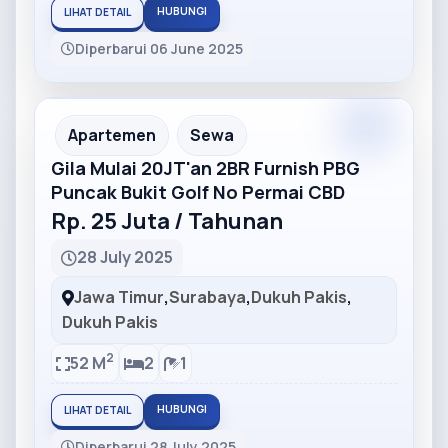
HUBUNGI
LIHAT DETAIL
Diperbarui 06 June 2025
Partner
Partner Ad
Apartemen
Sewa
Gila Mulai 20JT'an 2BR Furnish PBG
Puncak Bukit Golf No Permai CBD
Rp. 25 Juta / Tahunan
28 July 2025
Jawa Timur
,
Surabaya
,
Dukuh Pakis
,
Dukuh Pakis
2
52 M
2
1
HUBUNGI
LIHAT DETAIL
Diperbarui 28 July 2025