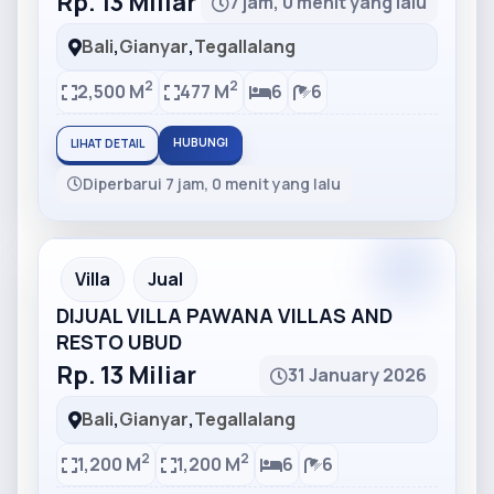
Rp. 13 Miliar
7 jam, 0 menit yang lalu
Bali
,
Gianyar
,
Tegallalang
2
2
2,500 M
477 M
6
6
HUBUNGI
LIHAT DETAIL
Diperbarui 7 jam, 0 menit yang lalu
Partner
Partner Ad
Villa
Jual
DIJUAL VILLA PAWANA VILLAS AND
RESTO UBUD
Rp. 13 Miliar
31 January 2026
Bali
,
Gianyar
,
Tegallalang
2
2
1,200 M
1,200 M
6
6