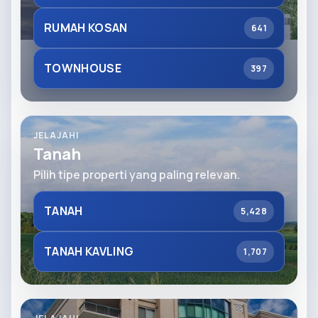
RUMAH KOSAN
641
TOWNHOUSE
397
JELAJAHI
Tanah
Pilih tipe properti yang paling relevan.
TANAH
5,428
TANAH KAVLING
1,707