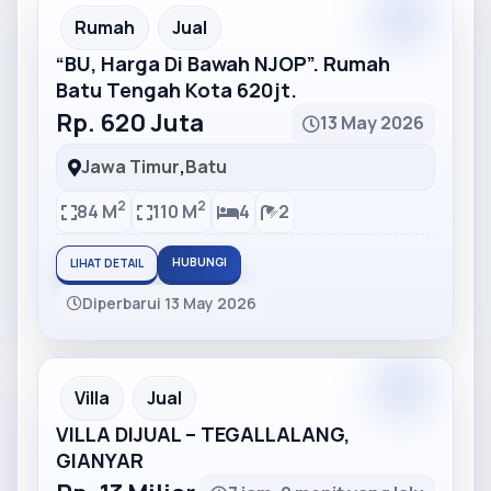
Partner
Partner Ad
Rumah
Jual
“BU, Harga Di Bawah NJOP”. Rumah
Batu Tengah Kota 620jt.
Rp. 620 Juta
13 May 2026
Jawa Timur
,
Batu
2
2
84 M
110 M
4
2
HUBUNGI
LIHAT DETAIL
Diperbarui 13 May 2026
Partner
Partner Ad
Villa
Jual
VILLA DIJUAL – TEGALLALANG,
GIANYAR