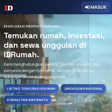
MASUK
EKSPLORASI PROPERTI IDRUMAH
Temukan rumah, investasi,
dan sewa unggulan di
IDRumah.
Kami menghubungkan penjual, pembeli, investor, dan
penyewa dengan foto jernih, data lengkap, serta
dukungan tim lokal yang responsif.
LISTING TERKURASI IDRUMAH
JANGKAUAN NASIONAL
KONSULTAN SIAP BANTU