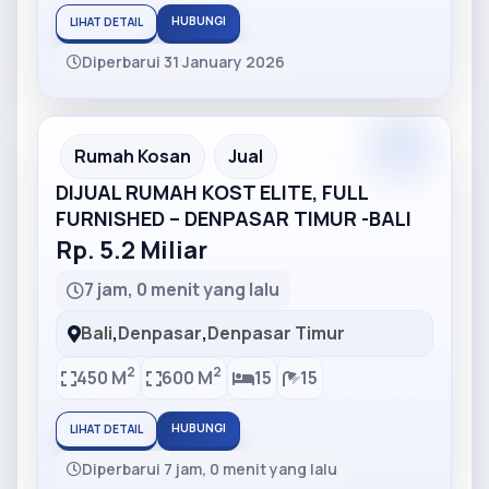
HUBUNGI
LIHAT DETAIL
Diperbarui 31 January 2026
Partner
Partner Ad
Rumah Kosan
Jual
DIJUAL RUMAH KOST ELITE, FULL
FURNISHED – DENPASAR TIMUR -BALI
Rp. 5.2 Miliar
7 jam, 0 menit yang lalu
Bali
,
Denpasar
,
Denpasar Timur
2
2
450 M
600 M
15
15
HUBUNGI
LIHAT DETAIL
Diperbarui 7 jam, 0 menit yang lalu