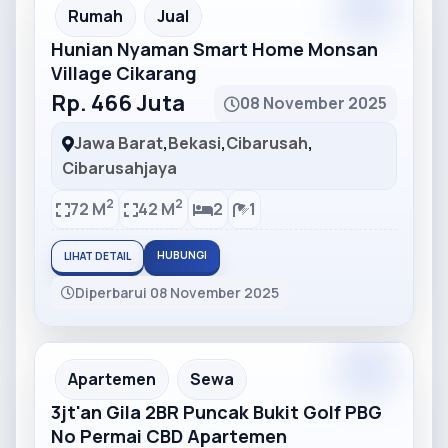
Partner
Partner Ad
Rumah
Jual
Hunian Nyaman Smart Home Monsan
Village Cikarang
Rp. 466 Juta
08 November 2025
Jawa Barat
,
Bekasi
,
Cibarusah
,
Cibarusahjaya
2
2
72 M
42 M
2
1
HUBUNGI
LIHAT DETAIL
Diperbarui 08 November 2025
Partner
Partner Ad
Apartemen
Sewa
3jt'an Gila 2BR Puncak Bukit Golf PBG
No Permai CBD Apartemen