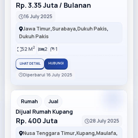
Rp. 3.35 Juta / Bulanan
16 July 2025
Jawa Timur
,
Surabaya
,
Dukuh Pakis
,
Dukuh Pakis
2
52 M
2
1
HUBUNGI
LIHAT DETAIL
Diperbarui 16 July 2025
Partner
Partner Ad
Rumah
Jual
Dijual Rumah Kupang
Rp. 400 Juta
28 July 2025
Nusa Tenggara Timur
,
Kupang
,
Maulafa
,