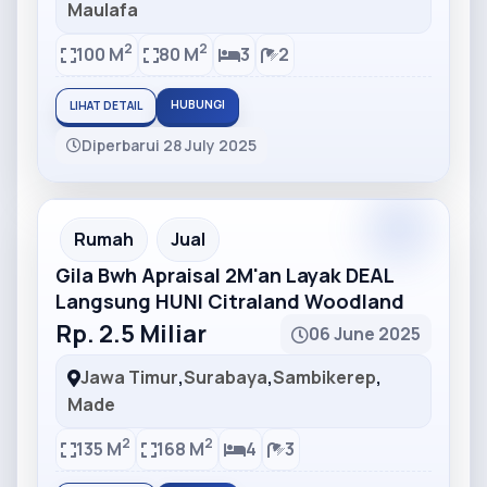
Maulafa
2
2
100 M
80 M
3
2
HUBUNGI
LIHAT DETAIL
Diperbarui 28 July 2025
Partner
Partner Ad
Rumah
Jual
Gila Bwh Apraisal 2M'an Layak DEAL
Langsung HUNI Citraland Woodland
Rp. 2.5 Miliar
06 June 2025
Jawa Timur
,
Surabaya
,
Sambikerep
,
Made
2
2
135 M
168 M
4
3