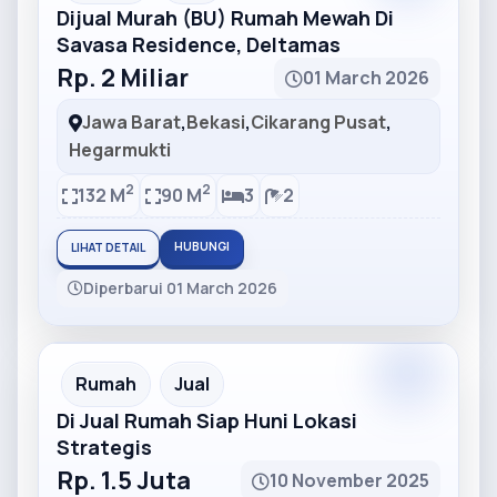
Dijual Murah (BU) Rumah Mewah Di
Savasa Residence, Deltamas
Rp. 2 Miliar
01 March 2026
Jawa Barat
,
Bekasi
,
Cikarang Pusat
,
Hegarmukti
2
2
132 M
90 M
3
2
HUBUNGI
LIHAT DETAIL
Diperbarui 01 March 2026
Partner
Partner Ad
Rumah
Jual
Di Jual Rumah Siap Huni Lokasi
Strategis
Rp. 1.5 Juta
10 November 2025