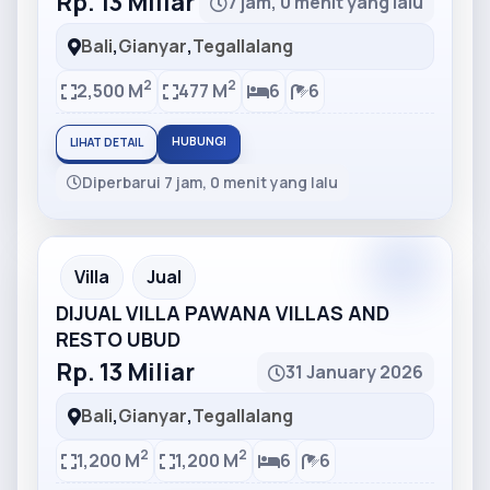
Rp. 13 Miliar
7 jam, 0 menit yang lalu
Bali
,
Gianyar
,
Tegallalang
2
2
2,500 M
477 M
6
6
HUBUNGI
LIHAT DETAIL
Diperbarui 7 jam, 0 menit yang lalu
Partner
Partner Ad
Villa
Jual
DIJUAL VILLA PAWANA VILLAS AND
RESTO UBUD
Rp. 13 Miliar
31 January 2026
Bali
,
Gianyar
,
Tegallalang
2
2
1,200 M
1,200 M
6
6