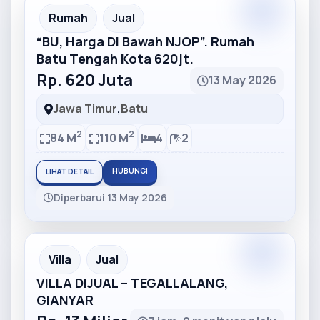
Partner
Partner Ad
Rumah
Jual
“BU, Harga Di Bawah NJOP”. Rumah
Batu Tengah Kota 620jt.
Rp. 620 Juta
13 May 2026
Jawa Timur
,
Batu
2
2
84 M
110 M
4
2
HUBUNGI
LIHAT DETAIL
Diperbarui 13 May 2026
Partner
Partner Ad
Villa
Jual
VILLA DIJUAL – TEGALLALANG,
GIANYAR