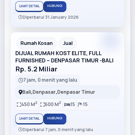
HUBUNGI
LIHAT DETAIL
Diperbarui 31 January 2026
Partner
Partner Ad
Rumah Kosan
Jual
DIJUAL RUMAH KOST ELITE, FULL
FURNISHED – DENPASAR TIMUR -BALI
Rp. 5.2 Miliar
7 jam, 0 menit yang lalu
Bali
,
Denpasar
,
Denpasar Timur
2
2
450 M
600 M
15
15
HUBUNGI
LIHAT DETAIL
Diperbarui 7 jam, 0 menit yang lalu