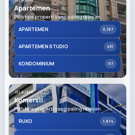
JELAJAHI
Apartemen
Pilih tipe properti yang paling relevan.
APARTEMEN
3,767
APARTEMEN STUDIO
431
KONDOMINIUM
117
JELAJAHI
Komersil
Pilih tipe properti yang paling relevan.
RUKO
1,674