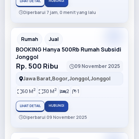
HUBUNGI
LIHAT DETAIL
Diperbarui 7 jam, 0 menit yang lalu
Partner
Partner Ad
Rumah
Jual
BOOKING Hanya 500Rb Rumah Subsidi
Jonggol
Rp. 500 Ribu
09 November 2025
Jawa Barat
,
Bogor
,
Jonggol
,
Jonggol
2
2
60 M
30 M
2
1
HUBUNGI
LIHAT DETAIL
Diperbarui 09 November 2025