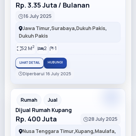
Rp. 3.35 Juta / Bulanan
16 July 2025
Jawa Timur
,
Surabaya
,
Dukuh Pakis
,
Dukuh Pakis
2
52 M
2
1
HUBUNGI
LIHAT DETAIL
Diperbarui 16 July 2025
Partner
Partner Ad
Rumah
Jual
Dijual Rumah Kupang
Rp. 400 Juta
28 July 2025
Nusa Tenggara Timur
,
Kupang
,
Maulafa
,