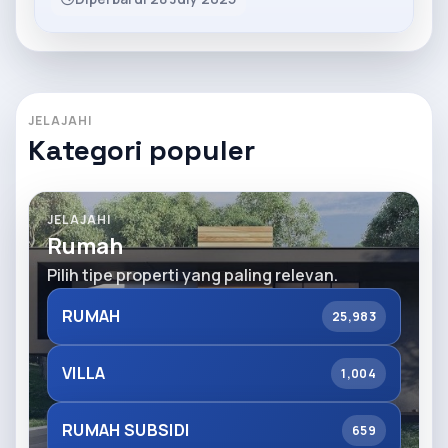
JELAJAHI
Kategori populer
JELAJAHI
Rumah
Pilih tipe properti yang paling relevan.
RUMAH
25,983
VILLA
1,004
RUMAH SUBSIDI
659