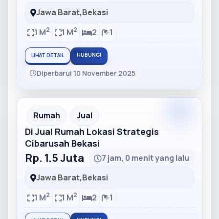
Jawa Barat
,
Bekasi
2
2
1 M
1 M
2
1
HUBUNGI
LIHAT DETAIL
Diperbarui 10 November 2025
Partner
Partner Ad
Rumah
Jual
Di Jual Rumah Lokasi Strategis
Cibarusah Bekasi
Rp. 1.5 Juta
7 jam, 0 menit yang lalu
Jawa Barat
,
Bekasi
2
2
1 M
1 M
2
1