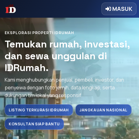
MASUK
EKSPLORASI PROPERTI IDRUMAH
Temukan rumah, investasi,
dan sewa unggulan di
IDRumah.
Kami menghubungkan penjual, pembeli, investor, dan
penyewa dengan foto jernih, data lengkap, serta
dukungan tim lokal yang responsif.
LISTING TERKURASI IDRUMAH
JANGKAUAN NASIONAL
KONSULTAN SIAP BANTU