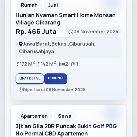
Partner
Partner Ad
Rumah
Jual
Hunian Nyaman Smart Home Monsan
Village Cikarang
Rp. 466 Juta
08 November 2025
Jawa Barat
,
Bekasi
,
Cibarusah
,
Cibarusahjaya
2
2
72 M
42 M
2
1
HUBUNGI
LIHAT DETAIL
Diperbarui 08 November 2025
Partner
Partner Ad
Apartemen
Sewa
3jt'an Gila 2BR Puncak Bukit Golf PBG
No Permai CBD Apartemen