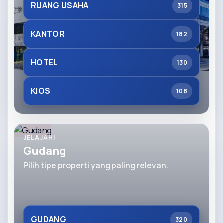
RUANG USAHA
315
KANTOR
182
HOTEL
130
KIOS
108
JELAJAHI
Gudang
Pilih tipe properti yang paling relevan.
GUDANG
320