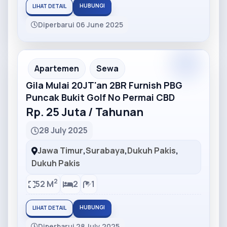
HUBUNGI
LIHAT DETAIL
Diperbarui 06 June 2025
Partner
Partner Ad
Apartemen
Sewa
Gila Mulai 20JT'an 2BR Furnish PBG
Puncak Bukit Golf No Permai CBD
Rp. 25 Juta / Tahunan
28 July 2025
Jawa Timur
,
Surabaya
,
Dukuh Pakis
,
Dukuh Pakis
2
52 M
2
1
HUBUNGI
LIHAT DETAIL
Diperbarui 28 July 2025