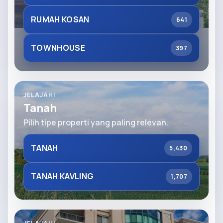
RUMAH KOSAN
641
TOWNHOUSE
397
JELAJAHI
Tanah
Pilih tipe properti yang paling relevan.
TANAH
5,430
TANAH KAVLING
1,707