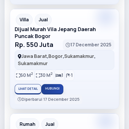
Partner
Partner Ad
Villa
Jual
Dijual Murah Vila Jepang Daerah
Puncak Bogor
Rp. 550 Juta
17 December 2025
Jawa Barat
,
Bogor
,
Sukamakmur
,
Sukamakmur
2
2
60 M
30 M
1
1
HUBUNGI
LIHAT DETAIL
Diperbarui 17 December 2025
Partner
Partner Ad
Rumah
Jual