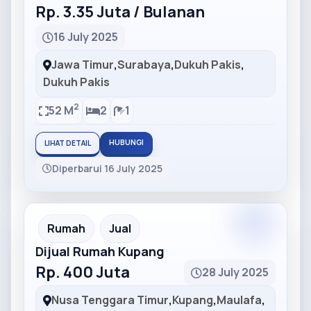
Rp. 3.35 Juta / Bulanan
16 July 2025
Jawa Timur
,
Surabaya
,
Dukuh Pakis
,
Dukuh Pakis
2
52 M
2
1
HUBUNGI
LIHAT DETAIL
Diperbarui 16 July 2025
Partner
Partner Ad
Rumah
Jual
Dijual Rumah Kupang
Rp. 400 Juta
28 July 2025
Nusa Tenggara Timur
,
Kupang
,
Maulafa
,