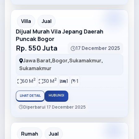
Partner
Partner Ad
Villa
Jual
Dijual Murah Vila Jepang Daerah
Puncak Bogor
Rp. 550 Juta
17 December 2025
Jawa Barat
,
Bogor
,
Sukamakmur
,
Sukamakmur
2
2
60 M
30 M
1
1
HUBUNGI
LIHAT DETAIL
Diperbarui 17 December 2025
Partner
Partner Ad
Rumah
Jual