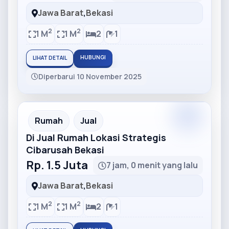
Jawa Barat
,
Bekasi
2
2
1 M
1 M
2
1
HUBUNGI
LIHAT DETAIL
Diperbarui 10 November 2025
Partner
Partner Ad
Rumah
Jual
Di Jual Rumah Lokasi Strategis
Cibarusah Bekasi
Rp. 1.5 Juta
7 jam, 0 menit yang lalu
Jawa Barat
,
Bekasi
2
2
1 M
1 M
2
1