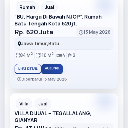
Partner
Partner Ad
Rumah
Jual
“BU, Harga Di Bawah NJOP”. Rumah
Batu Tengah Kota 620jt.
Rp. 620 Juta
13 May 2026
Jawa Timur
,
Batu
2
2
84 M
110 M
4
2
HUBUNGI
LIHAT DETAIL
Diperbarui 13 May 2026
Partner
Partner Ad
Villa
Jual
VILLA DIJUAL – TEGALLALANG,
GIANYAR