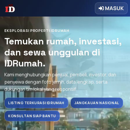
MASUK
EKSPLORASI PROPERTI IDRUMAH
Temukan rumah, investasi,
dan sewa unggulan di
IDRumah.
Kami menghubungkan penjual, pembeli, investor, dan
penyewa dengan foto jernih, data lengkap, serta
dukungan tim lokal yang responsif.
LISTING TERKURASI IDRUMAH
JANGKAUAN NASIONAL
KONSULTAN SIAP BANTU