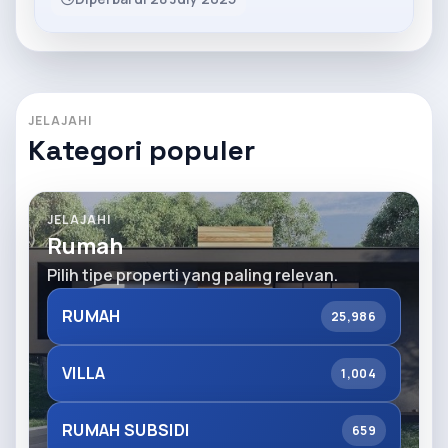
JELAJAHI
Kategori populer
JELAJAHI
Rumah
Pilih tipe properti yang paling relevan.
RUMAH
25,986
VILLA
1,004
RUMAH SUBSIDI
659