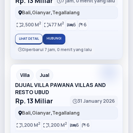
Rp. 13 Miliar
7 jam, 0 menit yang lalu
Bali
,
Gianyar
,
Tegallalang
2
2
2,500 M
477 M
6
6
HUBUNGI
LIHAT DETAIL
Diperbarui 7 jam, 0 menit yang lalu
Partner
Partner Ad
Villa
Jual
DIJUAL VILLA PAWANA VILLAS AND
RESTO UBUD
Rp. 13 Miliar
31 January 2026
Bali
,
Gianyar
,
Tegallalang
2
2
1,200 M
1,200 M
6
6