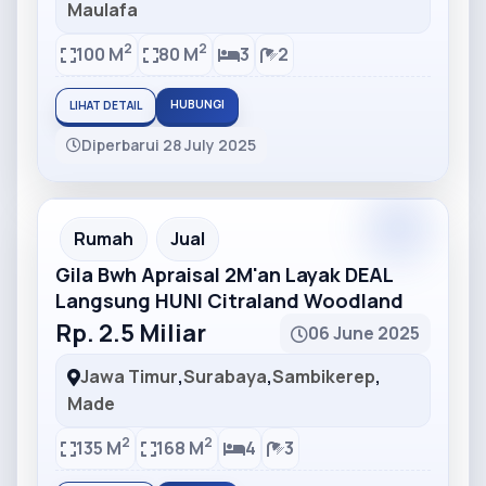
Maulafa
2
2
100 M
80 M
3
2
HUBUNGI
LIHAT DETAIL
Diperbarui 28 July 2025
Partner
Partner Ad
Rumah
Jual
Gila Bwh Apraisal 2M'an Layak DEAL
Langsung HUNI Citraland Woodland
Rp. 2.5 Miliar
06 June 2025
Jawa Timur
,
Surabaya
,
Sambikerep
,
Made
2
2
135 M
168 M
4
3