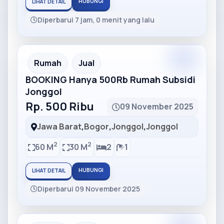
HUBUNGI
LIHAT DETAIL
Diperbarui 7 jam, 0 menit yang lalu
Partner
Partner Ad
Rumah
Jual
BOOKING Hanya 500Rb Rumah Subsidi
Jonggol
Rp. 500 Ribu
09 November 2025
Jawa Barat
,
Bogor
,
Jonggol
,
Jonggol
2
2
60 M
30 M
2
1
HUBUNGI
LIHAT DETAIL
Diperbarui 09 November 2025