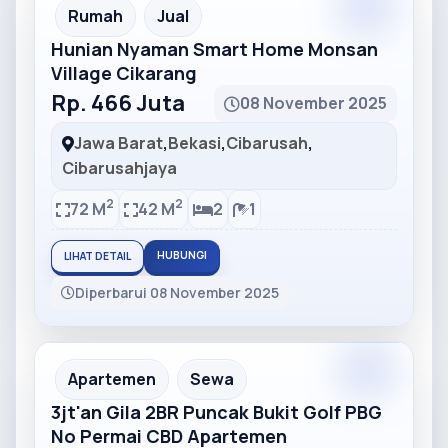
Partner
Partner Ad
Rumah
Jual
Hunian Nyaman Smart Home Monsan
Village Cikarang
Rp. 466 Juta
08 November 2025
Jawa Barat
,
Bekasi
,
Cibarusah
,
Cibarusahjaya
2
2
72 M
42 M
2
1
HUBUNGI
LIHAT DETAIL
Diperbarui 08 November 2025
Partner
Partner Ad
Apartemen
Sewa
3jt'an Gila 2BR Puncak Bukit Golf PBG
No Permai CBD Apartemen