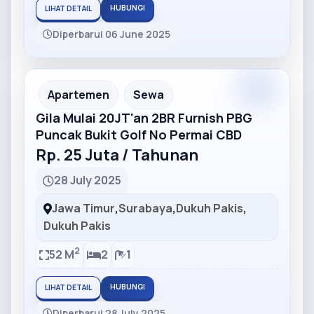
HUBUNGI
LIHAT DETAIL
Diperbarui 06 June 2025
Partner
Partner Ad
Apartemen
Sewa
Gila Mulai 20JT'an 2BR Furnish PBG
Puncak Bukit Golf No Permai CBD
Rp. 25 Juta / Tahunan
28 July 2025
Jawa Timur
,
Surabaya
,
Dukuh Pakis
,
Dukuh Pakis
2
52 M
2
1
HUBUNGI
LIHAT DETAIL
Diperbarui 28 July 2025