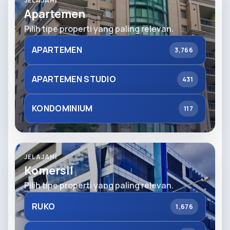
JELAJAHI
Apartemen
Pilih tipe properti yang paling relevan.
APARTEMEN
3,766
APARTEMEN STUDIO
431
KONDOMINIUM
117
JELAJAHI
Komersil
Pilih tipe properti yang paling relevan.
RUKO
1,676