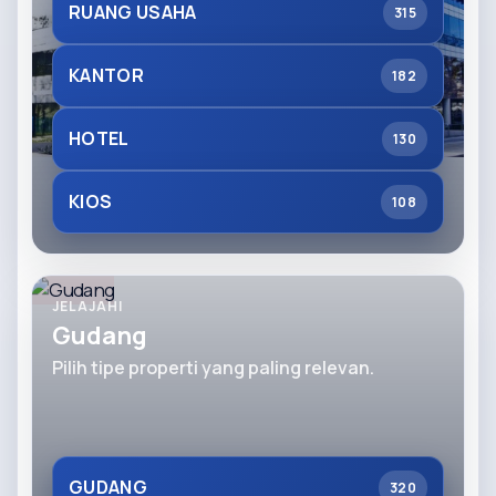
RUANG USAHA
315
KANTOR
182
HOTEL
130
KIOS
108
JELAJAHI
Gudang
Pilih tipe properti yang paling relevan.
GUDANG
320