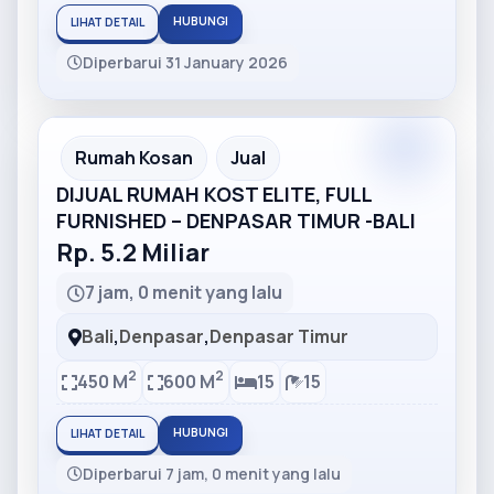
HUBUNGI
LIHAT DETAIL
Diperbarui 31 January 2026
Partner
Partner Ad
Rumah Kosan
Jual
DIJUAL RUMAH KOST ELITE, FULL
FURNISHED – DENPASAR TIMUR -BALI
Rp. 5.2 Miliar
7 jam, 0 menit yang lalu
Bali
,
Denpasar
,
Denpasar Timur
2
2
450 M
600 M
15
15
HUBUNGI
LIHAT DETAIL
Diperbarui 7 jam, 0 menit yang lalu