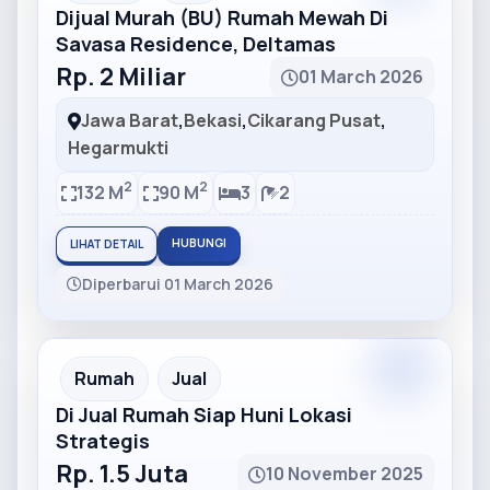
Dijual Murah (BU) Rumah Mewah Di
Savasa Residence, Deltamas
Rp. 2 Miliar
01 March 2026
Jawa Barat
,
Bekasi
,
Cikarang Pusat
,
Hegarmukti
2
2
132 M
90 M
3
2
HUBUNGI
LIHAT DETAIL
Diperbarui 01 March 2026
Partner
Partner Ad
Rumah
Jual
Di Jual Rumah Siap Huni Lokasi
Strategis
Rp. 1.5 Juta
10 November 2025