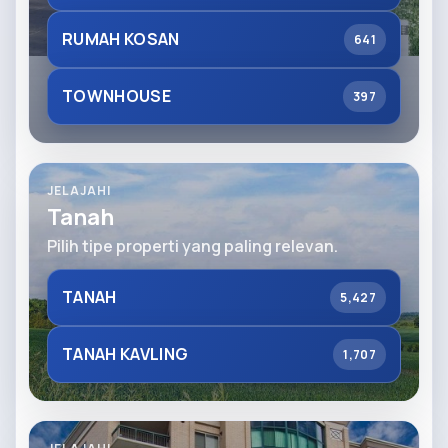
RUMAH KOSAN
641
TOWNHOUSE
397
JELAJAHI
Tanah
Pilih tipe properti yang paling relevan.
TANAH
5,427
TANAH KAVLING
1,707