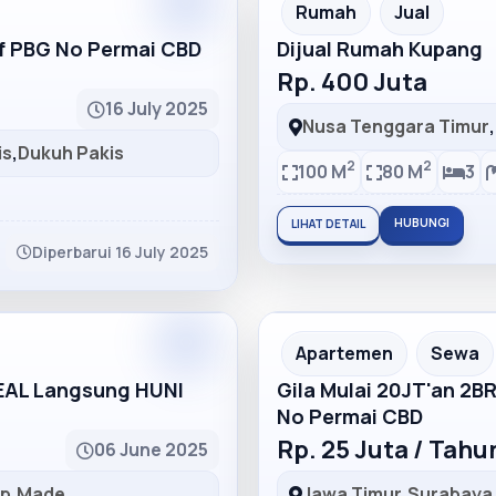
Partner
Partner Ad
Rumah
Jual
lf PBG No Permai CBD
Dijual Rumah Kupang
Rp. 400 Juta
16 July 2025
Nusa Tenggara Timur
,
is
,
Dukuh Pakis
2
2
100 M
80 M
3
HUBUNGI
LIHAT DETAIL
Diperbarui 16 July 2025
Partner
Partner Ad
Apartemen
Sewa
DEAL Langsung HUNI
Gila Mulai 20JT'an 2B
No Permai CBD
Rp. 25 Juta / Tah
06 June 2025
ep
,
Made
Jawa Timur
,
Surabaya