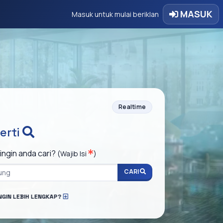
MASUK
Masuk untuk mulai beriklan
Realtime
erti
ingin anda cari?
(Wajib Isi
)
CARI
NGIN LEBIH LENGKAP?