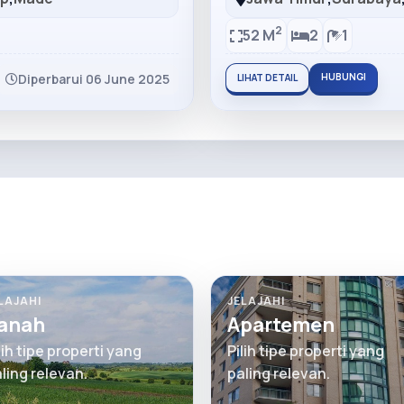
2
52 M
2
1
Diperbarui 06 June 2025
HUBUNGI
LIHAT DETAIL
LAJAHI
JELAJAHI
anah
Apartemen
lih tipe properti yang
Pilih tipe properti yang
ling relevan.
paling relevan.