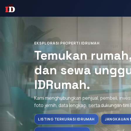
EKSPLORASI PROPERTI IDRUMAH
Temukan rumah, 
dan sewa unggu
IDRumah.
Kami menghubungkan penjual, pembeli, inve
foto jernih, data lengkap, serta dukungan tim 
LISTING TERKURASI IDRUMAH
JANGKAUAN 