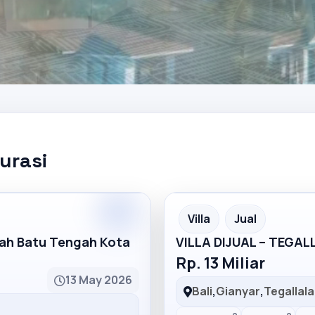
kurasi
Partner
Partner Ad
Villa
Jual
mah Batu Tengah Kota
VILLA DIJUAL – TEGA
Rp. 13 Miliar
13 May 2026
Bali
,
Gianyar
,
Tegallal