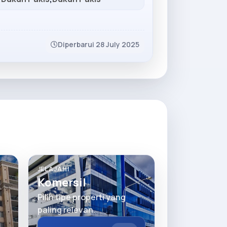
Diperbarui 28 July 2025
JELAJAHI
Komersil
Pilih tipe properti yang
paling relevan.