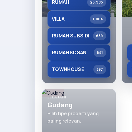
RUMAH
25,985
VILLA
1,004
RUMAH SUBSIDI
659
RUMAH KOSAN
641
TOWNHOUSE
397
JELAJAHI
Gudang
Pilih tipe properti yang
paling relevan.