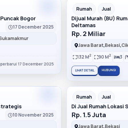
Partner
Partner Ad
Rumah
Jual
h Puncak Bogor
Dijual Murah (BU) Ru
Deltamas
17 December 2025
Rp. 2 Miliar
Sukamakmur
Jawa Barat
,
Bekasi
,
Ci
2
2
132 M
90 M
3
iperbarui 17 December 2025
HUBUNGI
LIHAT DETAIL
Partner
Partner Ad
Rumah
Jual
Strategis
Di Jual Rumah Lokasi 
Rp. 1.5 Juta
10 November 2025
Jawa Barat
,
Bekasi