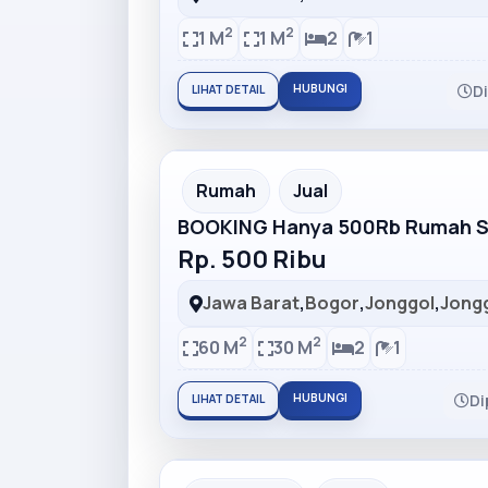
2
2
1 M
1 M
2
1
HUBUNGI
D
LIHAT DETAIL
Partner Ad
Rumah
Jual
BOOKING Hanya 500Rb Rumah Su
Rp. 500 Ribu
Jawa Barat
,
Bogor
,
Jonggol
,
Jong
2
2
60 M
30 M
2
1
HUBUNGI
Di
LIHAT DETAIL