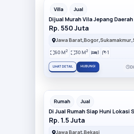
Partner Ad
Villa
Jual
Dijual Murah Vila Jepang Daera
Rp. 550 Juta
Jawa Barat
,
Bogor
,
Sukamakmur
,
2
2
60 M
30 M
1
1
HUBUNGI
D
LIHAT DETAIL
Partner Ad
Rumah
Jual
Di Jual Rumah Siap Huni Lokasi 
Rp. 1.5 Juta
Jawa Barat
,
Bekasi