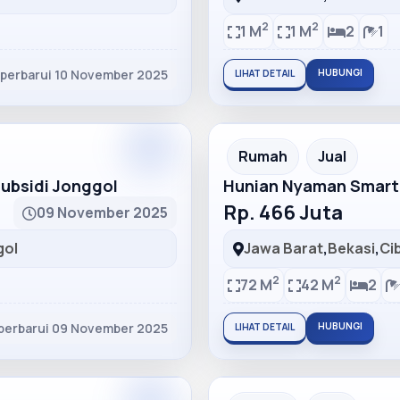
2
2
1 M
1 M
2
1
iperbarui 10 November 2025
HUBUNGI
LIHAT DETAIL
Partner
Partner Ad
Rumah
Jual
bsidi Jonggol
Hunian Nyaman Smart
Rp. 466 Juta
09 November 2025
gol
Jawa Barat
,
Bekasi
,
Ci
2
2
72 M
42 M
2
perbarui 09 November 2025
HUBUNGI
LIHAT DETAIL