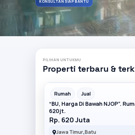
KONSULTAN SIAP BANTU
PILIHAN UNTUKMU
Properti terbaru & ter
Partner Ad
Rumah
Jual
“BU, Harga Di Bawah NJOP”. Ru
620jt.
Rp. 620 Juta
Jawa Timur
,
Batu