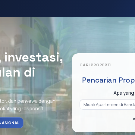
investasi,
CARI PROPERTI
lan di
Pencarian Prop
Apa yang 
stor, dan penyewa dengan
lokal yang responsif.
I
NASIONAL