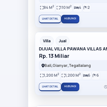
2
2
84 M
110 M
4
2
HUBUNGI
LIHAT DETAIL
Partner Ad
Villa
Jual
DIJUAL VILLA PAWANA VILLAS 
Rp. 13 Miliar
Bali
,
Gianyar
,
Tegallalang
2
2
1,200 M
1,200 M
6
6
HUBUNGI
LIHAT DETAIL