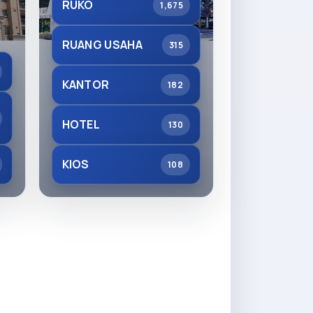
RUKO
1,675
RUANG USAHA
315
KANTOR
182
HOTEL
130
KIOS
108