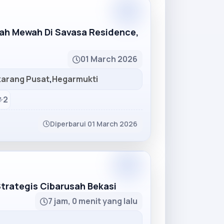
Partner
mah Mewah Di Savasa Residence,
01 March 2026
karang Pusat
,
Hegarmukti
2
Diperbarui 01 March 2026
Partner
Strategis Cibarusah Bekasi
7 jam, 0 menit yang lalu