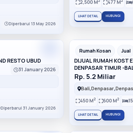
2
2
2,500 M
477 M
HUBUNGI
LIHAT DETAIL
Diperbarui 13 May 2026
Partner
Partner Ad
Rumah Kosan
Jual
AND RESTO UBUD
DIJUAL RUMAH KOST EL
DENPASAR TIMUR -BAL
31 January 2026
Rp. 5.2 Miliar
Bali
,
Denpasar
,
Denpas
2
2
450 M
600 M
15
Diperbarui 31 January 2026
HUBUNGI
LIHAT DETAIL