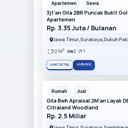
Partner Ad
Apartemen
Sewa
3jt'an Gila 2BR Puncak Bukit Go
Apartemen
Rp. 3.35 Juta / Bulanan
Jawa Timur
,
Surabaya
,
Dukuh Pak
2
52 M
2
1
HUBUNGI
LIHAT DETAIL
Partner Ad
Rumah
Jual
Gila Bwh Apraisal 2M'an Layak 
Citraland Woodland
Rp. 2.5 Miliar
Jawa Timur
,
Surabaya
,
Sambiker