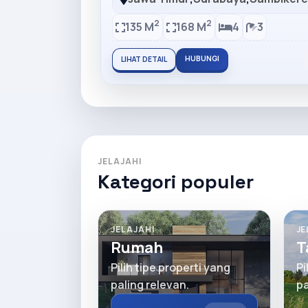
2
2
135 M
168 M
4
3
HUBUNGI
LIHAT DETAIL
JELAJAHI
Kategori populer
JELAJAHI
JE
Rumah
T
Pilih tipe properti yang
Pi
paling relevan.
pa