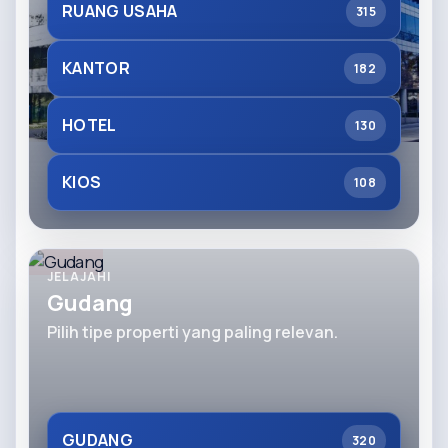
RUANG USAHA
315
KANTOR
182
HOTEL
130
KIOS
108
JELAJAHI
Gudang
Pilih tipe properti yang paling relevan.
GUDANG
320