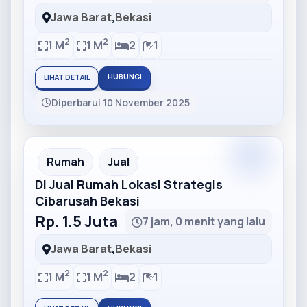
Jawa Barat
,
Bekasi
2
2
1 M
1 M
2
1
HUBUNGI
LIHAT DETAIL
Diperbarui 10 November 2025
Partner
Partner Ad
Rumah
Jual
Di Jual Rumah Lokasi Strategis
Cibarusah Bekasi
Rp. 1.5 Juta
7 jam, 0 menit yang lalu
Jawa Barat
,
Bekasi
2
2
1 M
1 M
2
1