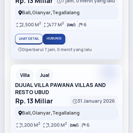
Rp. 13 Miliar
7 jam, 0 menit yang lalu
Bali
,
Gianyar
,
Tegallalang
2
2
2,500 M
477 M
6
6
HUBUNGI
LIHAT DETAIL
Diperbarui 7 jam, 0 menit yang lalu
Partner
Partner Ad
Villa
Jual
DIJUAL VILLA PAWANA VILLAS AND
RESTO UBUD
Rp. 13 Miliar
31 January 2026
Bali
,
Gianyar
,
Tegallalang
2
2
1,200 M
1,200 M
6
6