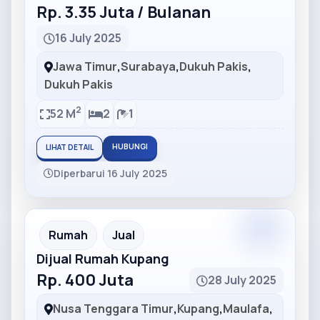
Rp. 3.35 Juta / Bulanan
16 July 2025
Jawa Timur
,
Surabaya
,
Dukuh Pakis
,
Dukuh Pakis
2
52 M
2
1
HUBUNGI
LIHAT DETAIL
Diperbarui 16 July 2025
Partner
Partner Ad
Rumah
Jual
Dijual Rumah Kupang
Rp. 400 Juta
28 July 2025
Nusa Tenggara Timur
,
Kupang
,
Maulafa
,