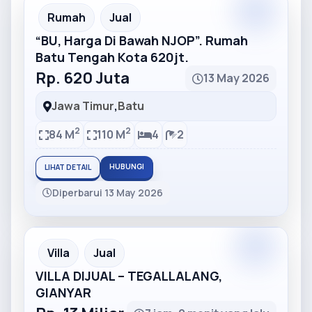
Partner
Partner Ad
Rumah
Jual
“BU, Harga Di Bawah NJOP”. Rumah
Batu Tengah Kota 620jt.
Rp. 620 Juta
13 May 2026
Jawa Timur
,
Batu
2
2
84 M
110 M
4
2
HUBUNGI
LIHAT DETAIL
Diperbarui 13 May 2026
Partner
Partner Ad
Villa
Jual
VILLA DIJUAL – TEGALLALANG,
GIANYAR