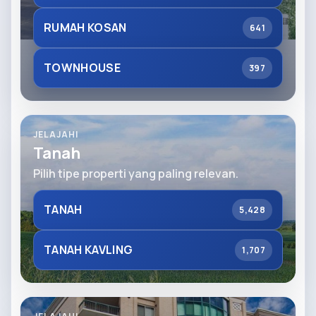
RUMAH KOSAN
641
TOWNHOUSE
397
JELAJAHI
Tanah
Pilih tipe properti yang paling relevan.
TANAH
5,428
TANAH KAVLING
1,707