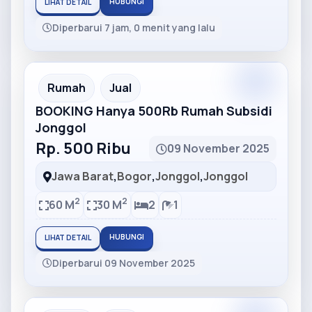
HUBUNGI
LIHAT DETAIL
Diperbarui 7 jam, 0 menit yang lalu
Partner
Partner Ad
Rumah
Jual
BOOKING Hanya 500Rb Rumah Subsidi
Jonggol
Rp. 500 Ribu
09 November 2025
Jawa Barat
,
Bogor
,
Jonggol
,
Jonggol
2
2
60 M
30 M
2
1
HUBUNGI
LIHAT DETAIL
Diperbarui 09 November 2025