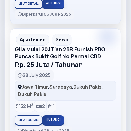
HUBUNGI
LIHAT DETAIL
Diperbarui 06 June 2025
Partner
Partner Ad
Apartemen
Sewa
Gila Mulai 20JT'an 2BR Furnish PBG
Puncak Bukit Golf No Permai CBD
Rp. 25 Juta / Tahunan
28 July 2025
Jawa Timur
,
Surabaya
,
Dukuh Pakis
,
Dukuh Pakis
2
52 M
2
1
HUBUNGI
LIHAT DETAIL
Diperbarui 28 July 2025