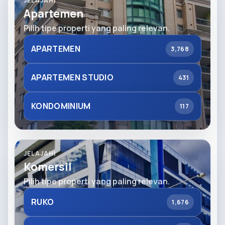
JELAJAHI
Apartemen
Pilih tipe properti yang paling relevan.
APARTEMEN
3,768
APARTEMEN STUDIO
431
KONDOMINIUM
117
JELAJAHI
Komersil
Pilih tipe properti yang paling relevan.
RUKO
1,676