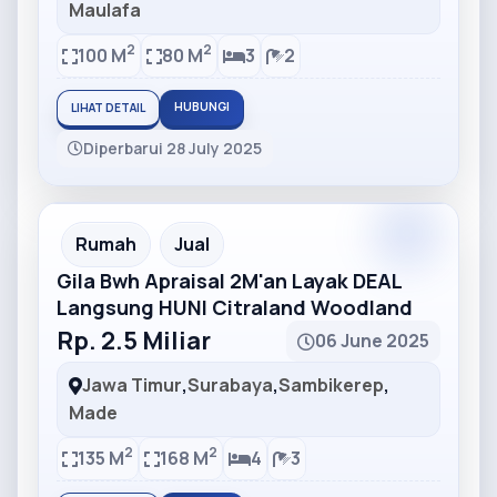
Maulafa
2
2
100 M
80 M
3
2
HUBUNGI
LIHAT DETAIL
Diperbarui 28 July 2025
Partner
Partner Ad
Rumah
Jual
Gila Bwh Apraisal 2M'an Layak DEAL
Langsung HUNI Citraland Woodland
Rp. 2.5 Miliar
06 June 2025
Jawa Timur
,
Surabaya
,
Sambikerep
,
Made
2
2
135 M
168 M
4
3