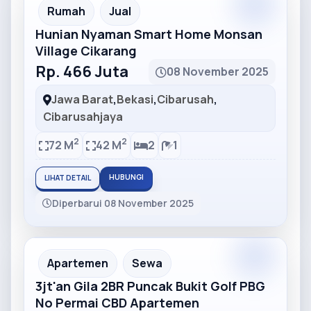
Partner
Partner Ad
Rumah
Jual
Hunian Nyaman Smart Home Monsan
Village Cikarang
Rp. 466 Juta
08 November 2025
Jawa Barat
,
Bekasi
,
Cibarusah
,
Cibarusahjaya
2
2
72 M
42 M
2
1
HUBUNGI
LIHAT DETAIL
Diperbarui 08 November 2025
Partner
Partner Ad
Apartemen
Sewa
3jt'an Gila 2BR Puncak Bukit Golf PBG
No Permai CBD Apartemen