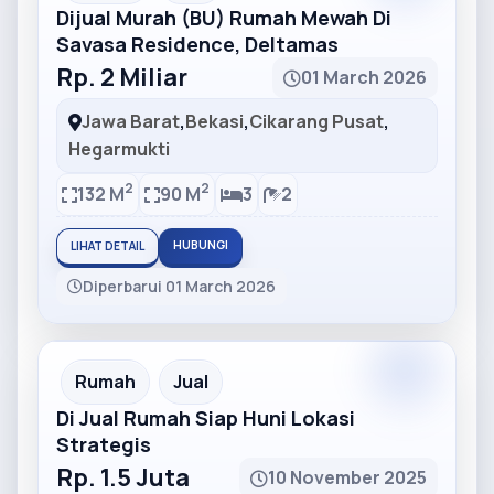
Dijual Murah (BU) Rumah Mewah Di
Savasa Residence, Deltamas
Rp. 2 Miliar
01 March 2026
Jawa Barat
,
Bekasi
,
Cikarang Pusat
,
Hegarmukti
2
2
132 M
90 M
3
2
HUBUNGI
LIHAT DETAIL
Diperbarui 01 March 2026
Partner
Partner Ad
Rumah
Jual
Di Jual Rumah Siap Huni Lokasi
Strategis
Rp. 1.5 Juta
10 November 2025