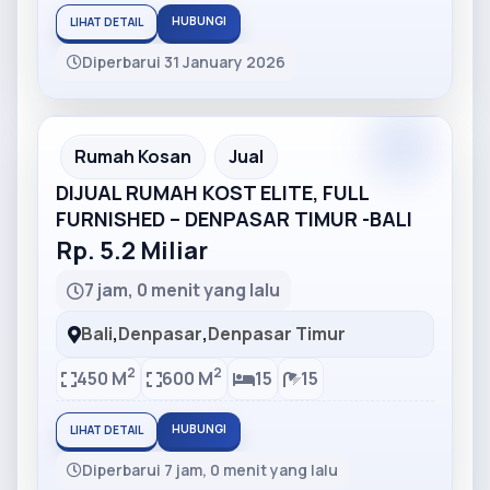
HUBUNGI
LIHAT DETAIL
Diperbarui 31 January 2026
Partner
Partner Ad
Rumah Kosan
Jual
DIJUAL RUMAH KOST ELITE, FULL
FURNISHED – DENPASAR TIMUR -BALI
Rp. 5.2 Miliar
7 jam, 0 menit yang lalu
Bali
,
Denpasar
,
Denpasar Timur
2
2
450 M
600 M
15
15
HUBUNGI
LIHAT DETAIL
Diperbarui 7 jam, 0 menit yang lalu