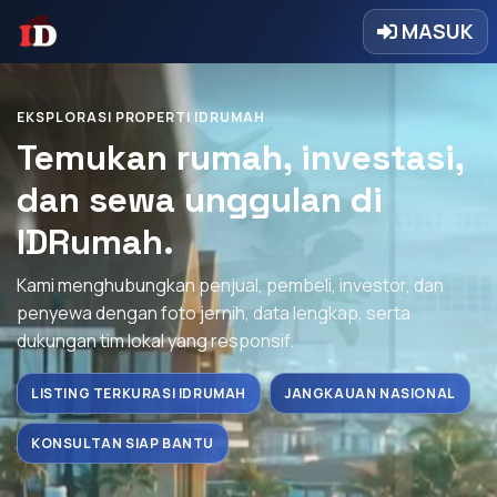
MASUK
EKSPLORASI PROPERTI IDRUMAH
Temukan rumah, investasi,
dan sewa unggulan di
IDRumah.
Kami menghubungkan penjual, pembeli, investor, dan
penyewa dengan foto jernih, data lengkap, serta
dukungan tim lokal yang responsif.
LISTING TERKURASI IDRUMAH
JANGKAUAN NASIONAL
KONSULTAN SIAP BANTU