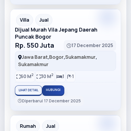
Partner
Partner Ad
Villa
Jual
Dijual Murah Vila Jepang Daerah
Puncak Bogor
Rp. 550 Juta
17 December 2025
Jawa Barat
,
Bogor
,
Sukamakmur
,
Sukamakmur
2
2
60 M
30 M
1
1
HUBUNGI
LIHAT DETAIL
Diperbarui 17 December 2025
Partner
Partner Ad
Rumah
Jual