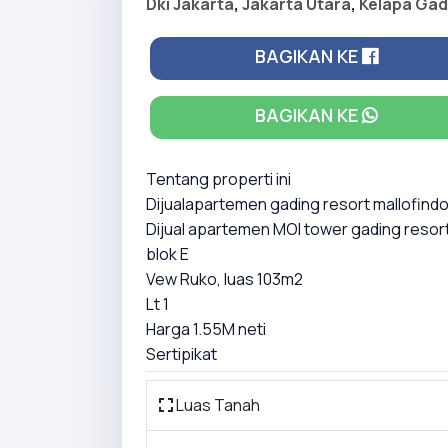
Dki Jakarta
,
Jakarta Utara
,
Kelapa Gad
BAGIKAN KE
BAGIKAN KE
Tentang properti ini
Dijualapartemen gading resort mallofindo
Dijual apartemen MOI tower gading resort 
blok E
Vew Ruko, luas 103m2
Lt 1
Harga 1.55M neti
Sertipikat
Luas Tanah