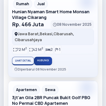
Partner
Partner Ad
Rumah
Jual
Hunian Nyaman Smart Home Monsan
Village Cikarang
Rp. 466 Juta
08 November 2025
Jawa Barat
,
Bekasi
,
Cibarusah
,
Cibarusahjaya
2
2
72 M
42 M
2
1
HUBUNGI
LIHAT DETAIL
Diperbarui 08 November 2025
Partner
Partner Ad
Apartemen
Sewa
3jt'an Gila 2BR Puncak Bukit Golf PBG
No Permai CBD Apartemen