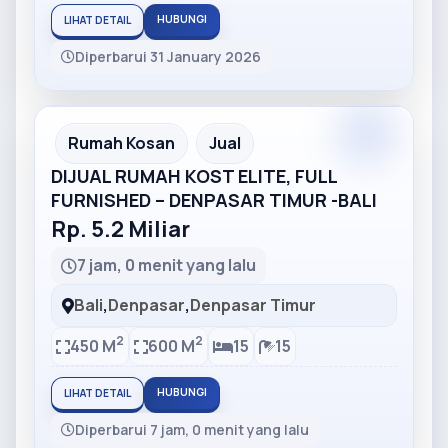
HUBUNGI
LIHAT DETAIL
Diperbarui 31 January 2026
Partner
Partner Ad
Rumah Kosan
Jual
DIJUAL RUMAH KOST ELITE, FULL
FURNISHED – DENPASAR TIMUR -BALI
Rp. 5.2 Miliar
7 jam, 0 menit yang lalu
Bali
,
Denpasar
,
Denpasar Timur
2
2
450 M
600 M
15
15
HUBUNGI
LIHAT DETAIL
Diperbarui 7 jam, 0 menit yang lalu