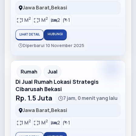
Jawa Barat
,
Bekasi
2
2
1 M
1 M
2
1
HUBUNGI
LIHAT DETAIL
Diperbarui 10 November 2025
Partner
Partner Ad
Rumah
Jual
Di Jual Rumah Lokasi Strategis
Cibarusah Bekasi
Rp. 1.5 Juta
7 jam, 0 menit yang lalu
Jawa Barat
,
Bekasi
2
2
1 M
1 M
2
1