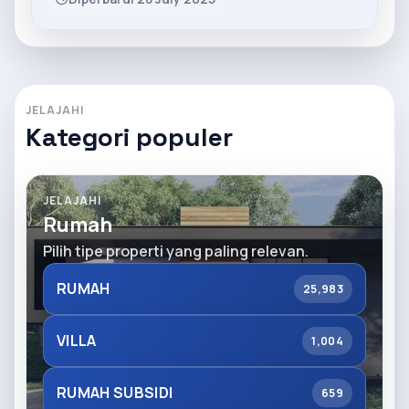
JELAJAHI
Kategori populer
JELAJAHI
Rumah
Pilih tipe properti yang paling relevan.
RUMAH
25,983
VILLA
1,004
RUMAH SUBSIDI
659