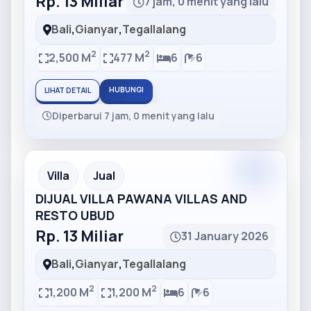
Rp. 13 Miliar
7 jam, 0 menit yang lalu
Bali
,
Gianyar
,
Tegallalang
2
2
2,500 M
477 M
6
6
HUBUNGI
LIHAT DETAIL
Diperbarui 7 jam, 0 menit yang lalu
Partner
Partner Ad
Villa
Jual
DIJUAL VILLA PAWANA VILLAS AND
RESTO UBUD
Rp. 13 Miliar
31 January 2026
Bali
,
Gianyar
,
Tegallalang
2
2
1,200 M
1,200 M
6
6