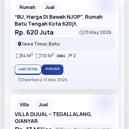
Partner
Partner Ad
Rumah
Jual
“BU, Harga Di Bawah NJOP”. Rumah
Batu Tengah Kota 620jt.
Rp. 620 Juta
13 May 2026
Jawa Timur
,
Batu
2
2
84 M
110 M
4
2
HUBUNGI
LIHAT DETAIL
Diperbarui 13 May 2026
Partner
Partner Ad
Villa
Jual
VILLA DIJUAL – TEGALLALANG,
GIANYAR