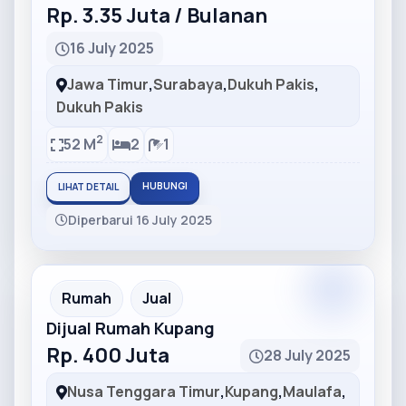
Rp. 3.35 Juta / Bulanan
16 July 2025
Jawa Timur
,
Surabaya
,
Dukuh Pakis
,
Dukuh Pakis
2
52 M
2
1
HUBUNGI
LIHAT DETAIL
Diperbarui 16 July 2025
Partner
Partner Ad
Rumah
Jual
Dijual Rumah Kupang
Rp. 400 Juta
28 July 2025
Nusa Tenggara Timur
,
Kupang
,
Maulafa
,