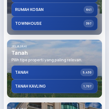
RUMAH KOSAN
641
TOWNHOUSE
397
JELAJAHI
Tanah
Pilih tipe properti yang paling relevan.
TANAH
5,430
TANAH KAVLING
1,707