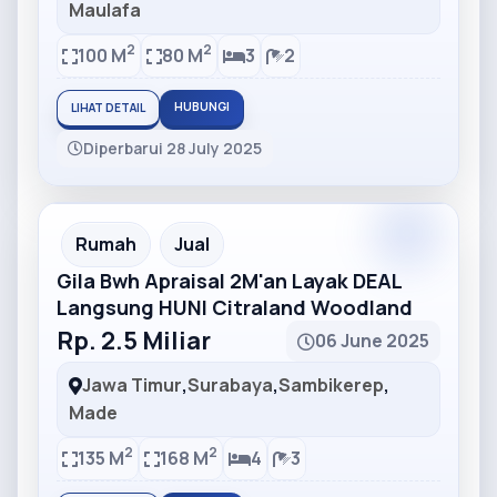
Maulafa
2
2
100 M
80 M
3
2
HUBUNGI
LIHAT DETAIL
Diperbarui 28 July 2025
Partner
Partner Ad
Rumah
Jual
Gila Bwh Apraisal 2M'an Layak DEAL
Langsung HUNI Citraland Woodland
Rp. 2.5 Miliar
06 June 2025
Jawa Timur
,
Surabaya
,
Sambikerep
,
Made
2
2
135 M
168 M
4
3