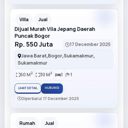
Partner
Partner Ad
Villa
Jual
Dijual Murah Vila Jepang Daerah
Puncak Bogor
Rp. 550 Juta
17 December 2025
Jawa Barat
,
Bogor
,
Sukamakmur
,
Sukamakmur
2
2
60 M
30 M
1
1
HUBUNGI
LIHAT DETAIL
Diperbarui 17 December 2025
Partner
Partner Ad
Rumah
Jual