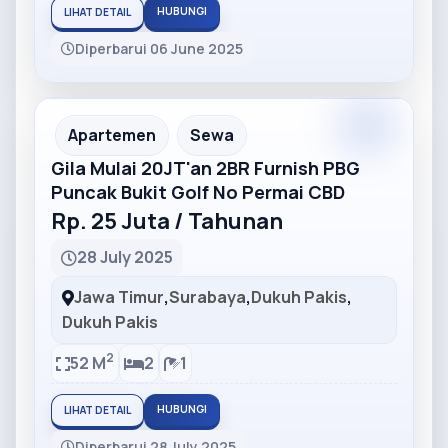
HUBUNGI
LIHAT DETAIL
Diperbarui 06 June 2025
Partner
Partner Ad
Apartemen
Sewa
Gila Mulai 20JT'an 2BR Furnish PBG
Puncak Bukit Golf No Permai CBD
Rp. 25 Juta / Tahunan
28 July 2025
Jawa Timur
,
Surabaya
,
Dukuh Pakis
,
Dukuh Pakis
2
52 M
2
1
HUBUNGI
LIHAT DETAIL
Diperbarui 28 July 2025