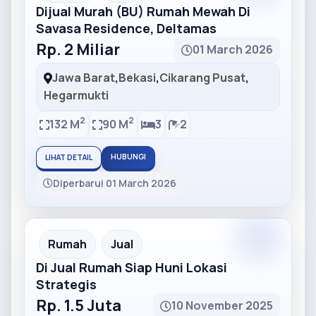
Dijual Murah (BU) Rumah Mewah Di
Savasa Residence, Deltamas
Rp. 2 Miliar
01 March 2026
Jawa Barat
,
Bekasi
,
Cikarang Pusat
,
Hegarmukti
2
2
132 M
90 M
3
2
HUBUNGI
LIHAT DETAIL
Diperbarui 01 March 2026
Partner
Partner Ad
Rumah
Jual
Di Jual Rumah Siap Huni Lokasi
Strategis
Rp. 1.5 Juta
10 November 2025