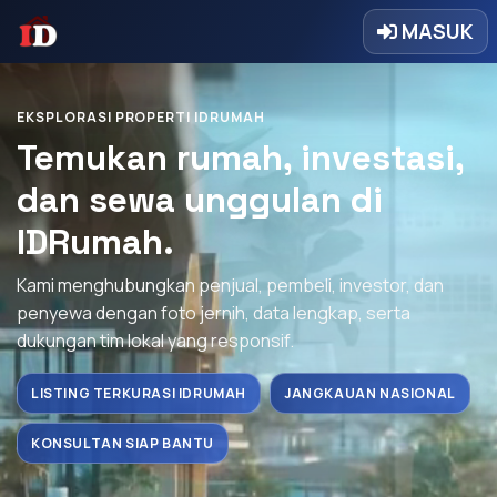
MASUK
EKSPLORASI PROPERTI IDRUMAH
Temukan rumah, investasi,
dan sewa unggulan di
IDRumah.
Kami menghubungkan penjual, pembeli, investor, dan
penyewa dengan foto jernih, data lengkap, serta
dukungan tim lokal yang responsif.
LISTING TERKURASI IDRUMAH
JANGKAUAN NASIONAL
KONSULTAN SIAP BANTU