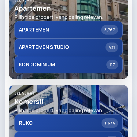
JELAJAHI
Apartemen
Pilih tipe properti yang paling relevan.
APARTEMEN
3,767
APARTEMEN STUDIO
431
KONDOMINIUM
117
JELAJAHI
Komersil
Pilih tipe properti yang paling relevan.
RUKO
1,674