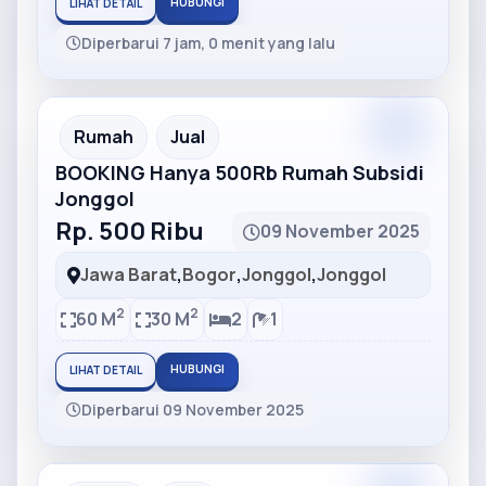
HUBUNGI
LIHAT DETAIL
Diperbarui 7 jam, 0 menit yang lalu
Partner
Partner Ad
Rumah
Jual
BOOKING Hanya 500Rb Rumah Subsidi
Jonggol
Rp. 500 Ribu
09 November 2025
Jawa Barat
,
Bogor
,
Jonggol
,
Jonggol
2
2
60 M
30 M
2
1
HUBUNGI
LIHAT DETAIL
Diperbarui 09 November 2025