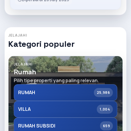
JELAJAHI
Kategori populer
JELAJAHI
Rumah
Pilih tipe properti yang paling relevan.
RUMAH
25,986
VILLA
1,004
RUMAH SUBSIDI
659