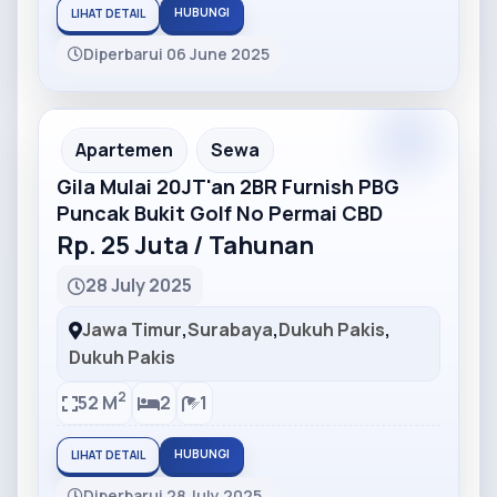
HUBUNGI
LIHAT DETAIL
Diperbarui 06 June 2025
Partner
Partner Ad
Apartemen
Sewa
Gila Mulai 20JT'an 2BR Furnish PBG
Puncak Bukit Golf No Permai CBD
Rp. 25 Juta / Tahunan
28 July 2025
Jawa Timur
,
Surabaya
,
Dukuh Pakis
,
Dukuh Pakis
2
52 M
2
1
HUBUNGI
LIHAT DETAIL
Diperbarui 28 July 2025