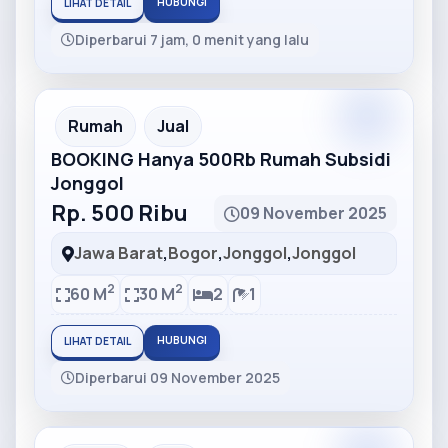
HUBUNGI
LIHAT DETAIL
Diperbarui 7 jam, 0 menit yang lalu
Partner
Partner Ad
Rumah
Jual
BOOKING Hanya 500Rb Rumah Subsidi
Jonggol
Rp. 500 Ribu
09 November 2025
Jawa Barat
,
Bogor
,
Jonggol
,
Jonggol
2
2
60 M
30 M
2
1
HUBUNGI
LIHAT DETAIL
Diperbarui 09 November 2025