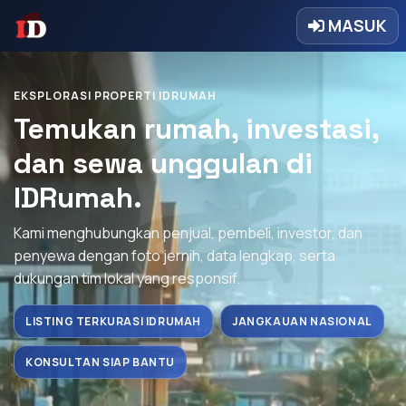
MASUK
EKSPLORASI PROPERTI IDRUMAH
Temukan rumah, investasi,
dan sewa unggulan di
IDRumah.
Kami menghubungkan penjual, pembeli, investor, dan
penyewa dengan foto jernih, data lengkap, serta
dukungan tim lokal yang responsif.
LISTING TERKURASI IDRUMAH
JANGKAUAN NASIONAL
KONSULTAN SIAP BANTU