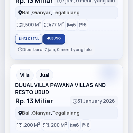
Rp. 13 Miliar
7 jam, 0 menit yang lalu
Bali
,
Gianyar
,
Tegallalang
2
2
2,500 M
477 M
6
6
HUBUNGI
LIHAT DETAIL
Diperbarui 7 jam, 0 menit yang lalu
Partner
Partner Ad
Villa
Jual
DIJUAL VILLA PAWANA VILLAS AND
RESTO UBUD
Rp. 13 Miliar
31 January 2026
Bali
,
Gianyar
,
Tegallalang
2
2
1,200 M
1,200 M
6
6