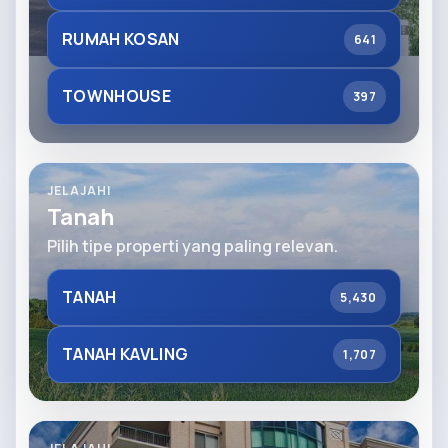
RUMAH KOSAN
641
TOWNHOUSE
397
JELAJAHI
Tanah
Pilih tipe properti yang paling relevan.
TANAH
5,430
TANAH KAVLING
1,707