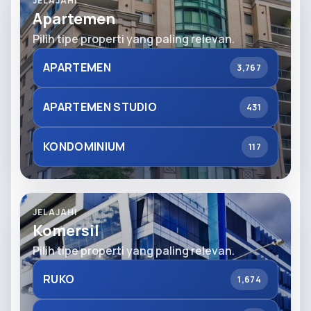
JELAJAHI
Apartemen
Pilih tipe properti yang paling relevan.
APARTEMEN
3,767
APARTEMEN STUDIO
431
KONDOMINIUM
117
JELAJAHI
Komersil
Pilih tipe properti yang paling relevan.
RUKO
1,674