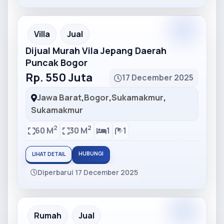
Partner
Partner Ad
Villa
Jual
Dijual Murah Vila Jepang Daerah
Puncak Bogor
Rp. 550 Juta
17 December 2025
Jawa Barat
,
Bogor
,
Sukamakmur
,
Sukamakmur
2
2
60 M
30 M
1
1
HUBUNGI
LIHAT DETAIL
Diperbarui 17 December 2025
Partner
Partner Ad
Rumah
Jual