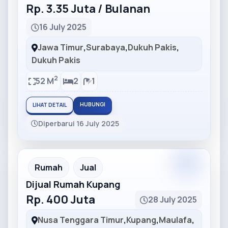
Rp. 3.35 Juta / Bulanan
16 July 2025
Jawa Timur
,
Surabaya
,
Dukuh Pakis
,
Dukuh Pakis
2
52 M
2
1
HUBUNGI
LIHAT DETAIL
Diperbarui 16 July 2025
Partner
Partner Ad
Rumah
Jual
Dijual Rumah Kupang
Rp. 400 Juta
28 July 2025
Nusa Tenggara Timur
,
Kupang
,
Maulafa
,