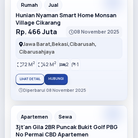
Partner
Partner Ad
Rumah
Jual
Hunian Nyaman Smart Home Monsan
Village Cikarang
Rp. 466 Juta
08 November 2025
Jawa Barat
,
Bekasi
,
Cibarusah
,
Cibarusahjaya
2
2
72 M
42 M
2
1
HUBUNGI
LIHAT DETAIL
Diperbarui 08 November 2025
Partner
Partner Ad
Apartemen
Sewa
3jt'an Gila 2BR Puncak Bukit Golf PBG
No Permai CBD Apartemen