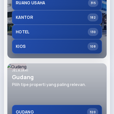
RUANG USAHA
315
KANTOR
182
HOTEL
130
KIOS
108
JELAJAHI
Gudang
Pilih tipe properti yang paling relevan.
GUDANG
320