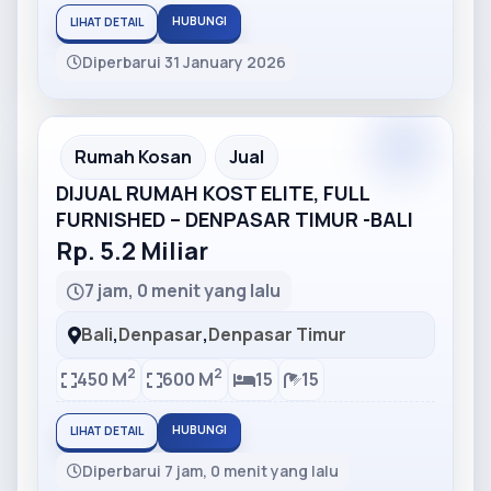
HUBUNGI
LIHAT DETAIL
Diperbarui 31 January 2026
Partner
Partner Ad
Rumah Kosan
Jual
DIJUAL RUMAH KOST ELITE, FULL
FURNISHED – DENPASAR TIMUR -BALI
Rp. 5.2 Miliar
7 jam, 0 menit yang lalu
Bali
,
Denpasar
,
Denpasar Timur
2
2
450 M
600 M
15
15
HUBUNGI
LIHAT DETAIL
Diperbarui 7 jam, 0 menit yang lalu