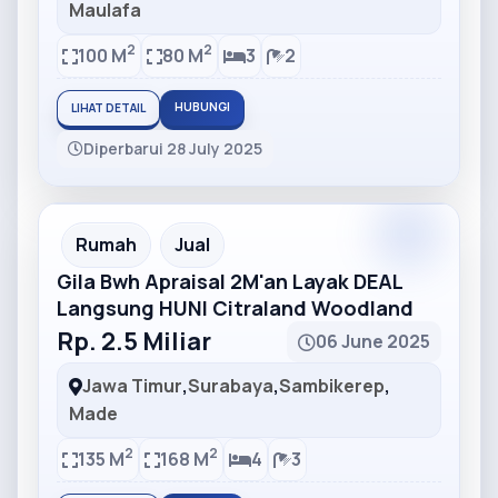
Maulafa
2
2
100 M
80 M
3
2
HUBUNGI
LIHAT DETAIL
Diperbarui 28 July 2025
Partner
Partner Ad
Rumah
Jual
Gila Bwh Apraisal 2M'an Layak DEAL
Langsung HUNI Citraland Woodland
Rp. 2.5 Miliar
06 June 2025
Jawa Timur
,
Surabaya
,
Sambikerep
,
Made
2
2
135 M
168 M
4
3