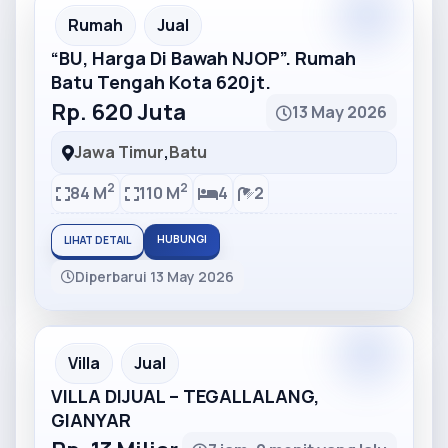
Partner
Partner Ad
Rumah
Jual
“BU, Harga Di Bawah NJOP”. Rumah
Batu Tengah Kota 620jt.
Rp. 620 Juta
13 May 2026
Jawa Timur
,
Batu
2
2
84 M
110 M
4
2
HUBUNGI
LIHAT DETAIL
Diperbarui 13 May 2026
Partner
Partner Ad
Villa
Jual
VILLA DIJUAL – TEGALLALANG,
GIANYAR