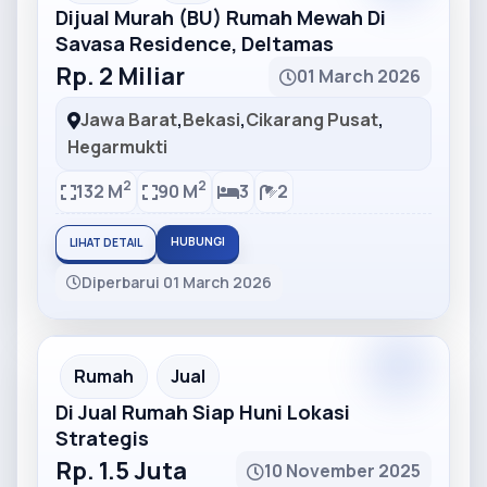
Dijual Murah (BU) Rumah Mewah Di
Savasa Residence, Deltamas
Rp. 2 Miliar
01 March 2026
Jawa Barat
,
Bekasi
,
Cikarang Pusat
,
Hegarmukti
2
2
132 M
90 M
3
2
HUBUNGI
LIHAT DETAIL
Diperbarui 01 March 2026
Partner
Partner Ad
Rumah
Jual
Di Jual Rumah Siap Huni Lokasi
Strategis
Rp. 1.5 Juta
10 November 2025