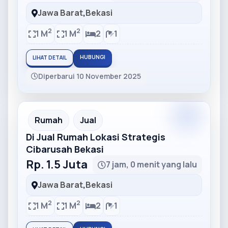
Jawa Barat
,
Bekasi
2
2
1 M
1 M
2
1
HUBUNGI
LIHAT DETAIL
Diperbarui 10 November 2025
Partner
Partner Ad
Rumah
Jual
Di Jual Rumah Lokasi Strategis
Cibarusah Bekasi
Rp. 1.5 Juta
7 jam, 0 menit yang lalu
Jawa Barat
,
Bekasi
2
2
1 M
1 M
2
1