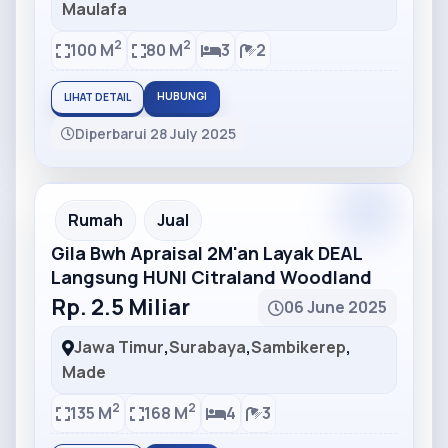
Maulafa
2
2
100 M
80 M
3
2
HUBUNGI
LIHAT DETAIL
Diperbarui 28 July 2025
Partner
Partner Ad
Rumah
Jual
Gila Bwh Apraisal 2M'an Layak DEAL
Langsung HUNI Citraland Woodland
Rp. 2.5 Miliar
06 June 2025
Jawa Timur
,
Surabaya
,
Sambikerep
,
Made
2
2
135 M
168 M
4
3