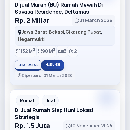
Dijual Murah (BU) Rumah Mewah Di
Savasa Residence, Deltamas
Rp. 2 Miliar
01 March 2026
Jawa Barat
,
Bekasi
,
Cikarang Pusat
,
Hegarmukti
2
2
132 M
90 M
3
2
HUBUNGI
LIHAT DETAIL
Diperbarui 01 March 2026
Partner
Partner Ad
Rumah
Jual
Di Jual Rumah Siap Huni Lokasi
Strategis
Rp. 1.5 Juta
10 November 2025