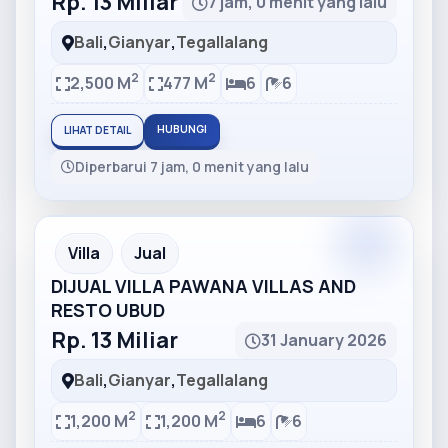
Rp. 13 Miliar
7 jam, 0 menit yang lalu
Bali
,
Gianyar
,
Tegallalang
2
2
2,500 M
477 M
6
6
HUBUNGI
LIHAT DETAIL
Diperbarui 7 jam, 0 menit yang lalu
Partner
Partner Ad
Villa
Jual
DIJUAL VILLA PAWANA VILLAS AND
RESTO UBUD
Rp. 13 Miliar
31 January 2026
Bali
,
Gianyar
,
Tegallalang
2
2
1,200 M
1,200 M
6
6