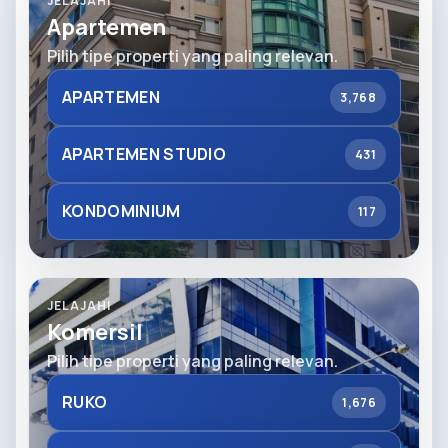
JELAJAHI
Apartemen
Pilih tipe properti yang paling relevan.
APARTEMEN
3,768
APARTEMEN STUDIO
431
KONDOMINIUM
117
JELAJAHI
Komersil
Pilih tipe properti yang paling relevan.
RUKO
1,676