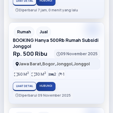
HUBUNGI
LIHAT DETAIL
Diperbarui 7 jam, 0 menit yang lalu
Partner
Partner Ad
Rumah
Jual
BOOKING Hanya 500Rb Rumah Subsidi
Jonggol
Rp. 500 Ribu
09 November 2025
Jawa Barat
,
Bogor
,
Jonggol
,
Jonggol
2
2
60 M
30 M
2
1
HUBUNGI
LIHAT DETAIL
Diperbarui 09 November 2025