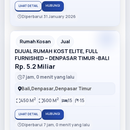
HUBUNGI
LIHAT DETAIL
Diperbarui 31 January 2026
Partner
Partner Ad
Rumah Kosan
Jual
DIJUAL RUMAH KOST ELITE, FULL
FURNISHED – DENPASAR TIMUR -BALI
Rp. 5.2 Miliar
7 jam, 0 menit yang lalu
Bali
,
Denpasar
,
Denpasar Timur
2
2
450 M
600 M
15
15
HUBUNGI
LIHAT DETAIL
Diperbarui 7 jam, 0 menit yang lalu