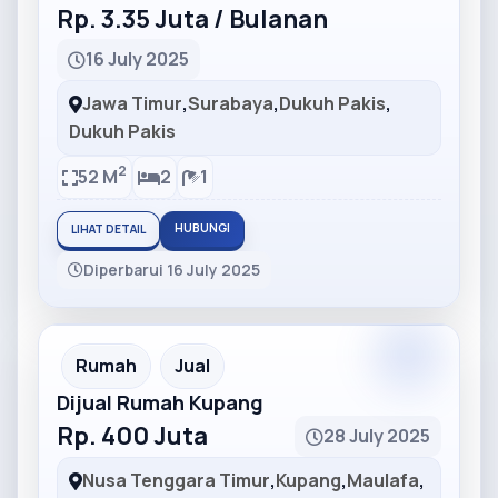
Rp. 3.35 Juta / Bulanan
16 July 2025
Jawa Timur
,
Surabaya
,
Dukuh Pakis
,
Dukuh Pakis
2
52 M
2
1
HUBUNGI
LIHAT DETAIL
Diperbarui 16 July 2025
Partner
Partner Ad
Rumah
Jual
Dijual Rumah Kupang
Rp. 400 Juta
28 July 2025
Nusa Tenggara Timur
,
Kupang
,
Maulafa
,