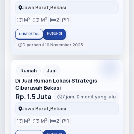
Jawa Barat
,
Bekasi
2
2
1 M
1 M
2
1
HUBUNGI
LIHAT DETAIL
Diperbarui 10 November 2025
Partner
Partner Ad
Rumah
Jual
Di Jual Rumah Lokasi Strategis
Cibarusah Bekasi
Rp. 1.5 Juta
7 jam, 0 menit yang lalu
Jawa Barat
,
Bekasi
2
2
1 M
1 M
2
1