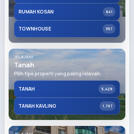
RUMAH KOSAN
641
TOWNHOUSE
397
JELAJAHI
Tanah
Pilih tipe properti yang paling relevan.
TANAH
5,428
TANAH KAVLING
1,707