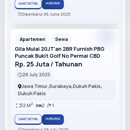
HUBUNGI
LIHAT DETAIL
Diperbarui 06 June 2025
Partner
Partner Ad
Apartemen
Sewa
Gila Mulai 20JT'an 2BR Furnish PBG
Puncak Bukit Golf No Permai CBD
Rp. 25 Juta / Tahunan
28 July 2025
Jawa Timur
,
Surabaya
,
Dukuh Pakis
,
Dukuh Pakis
2
52 M
2
1
HUBUNGI
LIHAT DETAIL
Diperbarui 28 July 2025