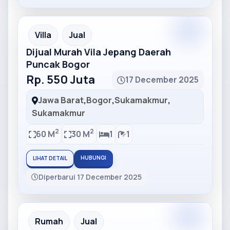
Partner
Partner Ad
Villa
Jual
Dijual Murah Vila Jepang Daerah
Puncak Bogor
Rp. 550 Juta
17 December 2025
Jawa Barat
,
Bogor
,
Sukamakmur
,
Sukamakmur
2
2
60 M
30 M
1
1
HUBUNGI
LIHAT DETAIL
Diperbarui 17 December 2025
Partner
Partner Ad
Rumah
Jual