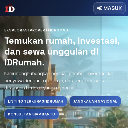
MASUK
EKSPLORASI PROPERTI IDRUMAH
Temukan rumah, investasi,
dan sewa unggulan di
IDRumah.
Kami menghubungkan penjual, pembeli, investor, dan
penyewa dengan foto jernih, data lengkap, serta
dukungan tim lokal yang responsif.
LISTING TERKURASI IDRUMAH
JANGKAUAN NASIONAL
KONSULTAN SIAP BANTU