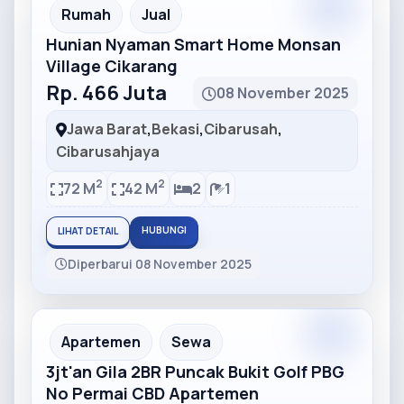
Partner
Partner Ad
Rumah
Jual
Hunian Nyaman Smart Home Monsan
Village Cikarang
Rp. 466 Juta
08 November 2025
Jawa Barat
,
Bekasi
,
Cibarusah
,
Cibarusahjaya
2
2
72 M
42 M
2
1
HUBUNGI
LIHAT DETAIL
Diperbarui 08 November 2025
Partner
Partner Ad
Apartemen
Sewa
3jt'an Gila 2BR Puncak Bukit Golf PBG
No Permai CBD Apartemen