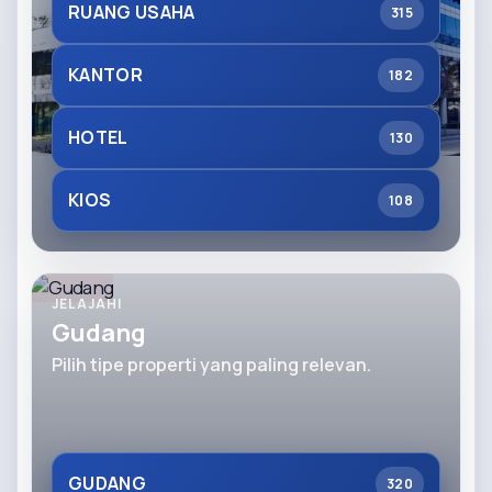
RUANG USAHA
315
KANTOR
182
HOTEL
130
KIOS
108
JELAJAHI
Gudang
Pilih tipe properti yang paling relevan.
GUDANG
320