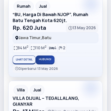
Partner
Partner Ad
Rumah
Jual
“BU, Harga Di Bawah NJOP”. Rumah
Batu Tengah Kota 620jt.
Rp. 620 Juta
13 May 2026
Jawa Timur
,
Batu
2
2
84 M
110 M
4
2
HUBUNGI
LIHAT DETAIL
Diperbarui 13 May 2026
Partner
Partner Ad
Villa
Jual
VILLA DIJUAL – TEGALLALANG,
GIANYAR