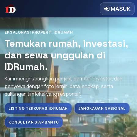
MASUK
EKSPLORASI PROPERTI IDRUMAH
Temukan rumah, investasi,
dan sewa unggulan di
IDRumah.
Kami menghubungkan penjual, pembeli, investor, dan
penyewa dengan foto jernih, data lengkap, serta
dukungan tim lokal yang responsif.
LISTING TERKURASI IDRUMAH
JANGKAUAN NASIONAL
KONSULTAN SIAP BANTU