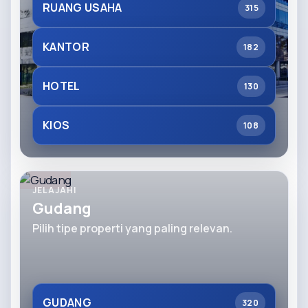
RUANG USAHA
315
KANTOR
182
HOTEL
130
KIOS
108
JELAJAHI
Gudang
Pilih tipe properti yang paling relevan.
GUDANG
320