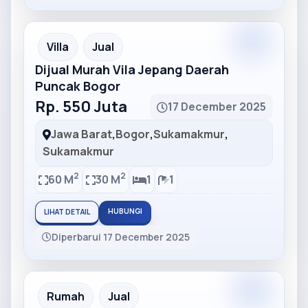
Partner
Partner Ad
Villa
Jual
Dijual Murah Vila Jepang Daerah
Puncak Bogor
Rp. 550 Juta
17 December 2025
Jawa Barat
,
Bogor
,
Sukamakmur
,
Sukamakmur
2
2
60 M
30 M
1
1
HUBUNGI
LIHAT DETAIL
Diperbarui 17 December 2025
Partner
Partner Ad
Rumah
Jual