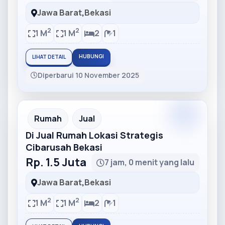
Jawa Barat
,
Bekasi
2
2
1 M
1 M
2
1
HUBUNGI
LIHAT DETAIL
Diperbarui 10 November 2025
Partner
Partner Ad
Rumah
Jual
Di Jual Rumah Lokasi Strategis
Cibarusah Bekasi
Rp. 1.5 Juta
7 jam, 0 menit yang lalu
Jawa Barat
,
Bekasi
2
2
1 M
1 M
2
1