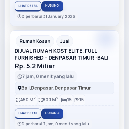
HUBUNGI
LIHAT DETAIL
Diperbarui 31 January 2026
Partner
Partner Ad
Rumah Kosan
Jual
DIJUAL RUMAH KOST ELITE, FULL
FURNISHED – DENPASAR TIMUR -BALI
Rp. 5.2 Miliar
7 jam, 0 menit yang lalu
Bali
,
Denpasar
,
Denpasar Timur
2
2
450 M
600 M
15
15
HUBUNGI
LIHAT DETAIL
Diperbarui 7 jam, 0 menit yang lalu