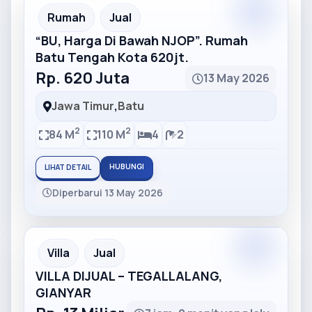
Partner
Partner Ad
Rumah
Jual
“BU, Harga Di Bawah NJOP”. Rumah
Batu Tengah Kota 620jt.
Rp. 620 Juta
13 May 2026
Jawa Timur
,
Batu
2
2
84 M
110 M
4
2
HUBUNGI
LIHAT DETAIL
Diperbarui 13 May 2026
Partner
Partner Ad
Villa
Jual
VILLA DIJUAL – TEGALLALANG,
GIANYAR