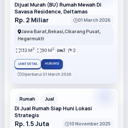
Dijual Murah (BU) Rumah Mewah Di
Savasa Residence, Deltamas
Rp. 2 Miliar
01 March 2026
Jawa Barat
,
Bekasi
,
Cikarang Pusat
,
Hegarmukti
2
2
132 M
90 M
3
2
HUBUNGI
LIHAT DETAIL
Diperbarui 01 March 2026
Partner
Partner Ad
Rumah
Jual
Di Jual Rumah Siap Huni Lokasi
Strategis
Rp. 1.5 Juta
10 November 2025