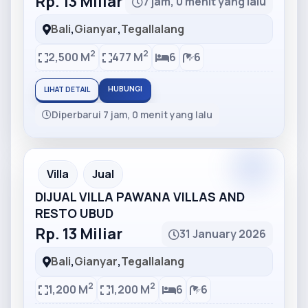
Rp. 13 Miliar
7 jam, 0 menit yang lalu
Bali
,
Gianyar
,
Tegallalang
2
2
2,500 M
477 M
6
6
HUBUNGI
LIHAT DETAIL
Diperbarui 7 jam, 0 menit yang lalu
Partner
Partner Ad
Villa
Jual
DIJUAL VILLA PAWANA VILLAS AND
RESTO UBUD
Rp. 13 Miliar
31 January 2026
Bali
,
Gianyar
,
Tegallalang
2
2
1,200 M
1,200 M
6
6