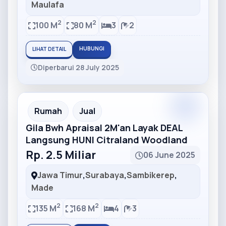
Maulafa
2
2
100 M
80 M
3
2
HUBUNGI
LIHAT DETAIL
Diperbarui 28 July 2025
Partner
Partner Ad
Rumah
Jual
Gila Bwh Apraisal 2M'an Layak DEAL
Langsung HUNI Citraland Woodland
Rp. 2.5 Miliar
06 June 2025
Jawa Timur
,
Surabaya
,
Sambikerep
,
Made
2
2
135 M
168 M
4
3