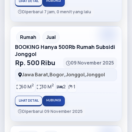
HUBUNGI
LIHAT DETAIL
Diperbarui 7 jam, 0 menit yang lalu
Partner
Partner Ad
Rumah
Jual
BOOKING Hanya 500Rb Rumah Subsidi
Jonggol
Rp. 500 Ribu
09 November 2025
Jawa Barat
,
Bogor
,
Jonggol
,
Jonggol
2
2
60 M
30 M
2
1
HUBUNGI
LIHAT DETAIL
Diperbarui 09 November 2025