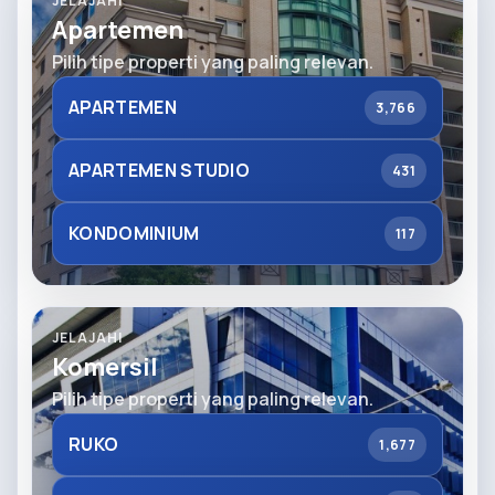
JELAJAHI
Apartemen
Pilih tipe properti yang paling relevan.
APARTEMEN
3,766
APARTEMEN STUDIO
431
KONDOMINIUM
117
JELAJAHI
Komersil
Pilih tipe properti yang paling relevan.
RUKO
1,677