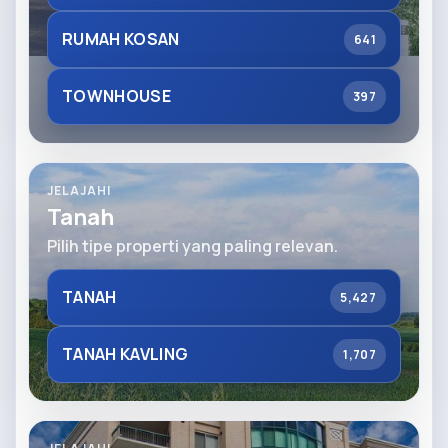
RUMAH KOSAN
641
TOWNHOUSE
397
JELAJAHI
Tanah
Pilih tipe properti yang paling relevan.
TANAH
5,427
TANAH KAVLING
1,707