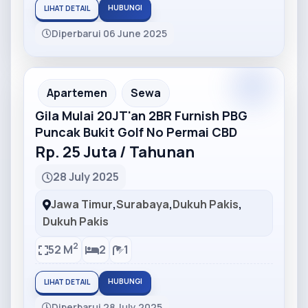
HUBUNGI
LIHAT DETAIL
Diperbarui 06 June 2025
Partner
Partner Ad
Apartemen
Sewa
Gila Mulai 20JT'an 2BR Furnish PBG
Puncak Bukit Golf No Permai CBD
Rp. 25 Juta / Tahunan
28 July 2025
Jawa Timur
,
Surabaya
,
Dukuh Pakis
,
Dukuh Pakis
2
52 M
2
1
HUBUNGI
LIHAT DETAIL
Diperbarui 28 July 2025