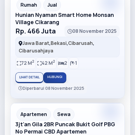
Partner
Partner Ad
Rumah
Jual
Hunian Nyaman Smart Home Monsan
Village Cikarang
Rp. 466 Juta
08 November 2025
Jawa Barat
,
Bekasi
,
Cibarusah
,
Cibarusahjaya
2
2
72 M
42 M
2
1
HUBUNGI
LIHAT DETAIL
Diperbarui 08 November 2025
Partner
Partner Ad
Apartemen
Sewa
3jt'an Gila 2BR Puncak Bukit Golf PBG
No Permai CBD Apartemen