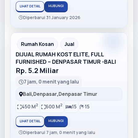
HUBUNGI
LIHAT DETAIL
Diperbarui 31 January 2026
Partner
Partner Ad
Rumah Kosan
Jual
DIJUAL RUMAH KOST ELITE, FULL
FURNISHED – DENPASAR TIMUR -BALI
Rp. 5.2 Miliar
7 jam, 0 menit yang lalu
Bali
,
Denpasar
,
Denpasar Timur
2
2
450 M
600 M
15
15
HUBUNGI
LIHAT DETAIL
Diperbarui 7 jam, 0 menit yang lalu