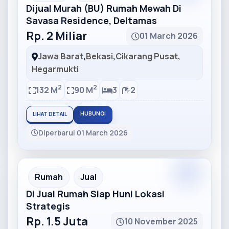
Dijual Murah (BU) Rumah Mewah Di
Savasa Residence, Deltamas
Rp. 2 Miliar
01 March 2026
Jawa Barat
,
Bekasi
,
Cikarang Pusat
,
Hegarmukti
2
2
132 M
90 M
3
2
HUBUNGI
LIHAT DETAIL
Diperbarui 01 March 2026
Partner
Partner Ad
Rumah
Jual
Di Jual Rumah Siap Huni Lokasi
Strategis
Rp. 1.5 Juta
10 November 2025