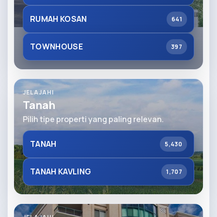
RUMAH KOSAN
641
TOWNHOUSE
397
JELAJAHI
Tanah
Pilih tipe properti yang paling relevan.
TANAH
5,430
TANAH KAVLING
1,707