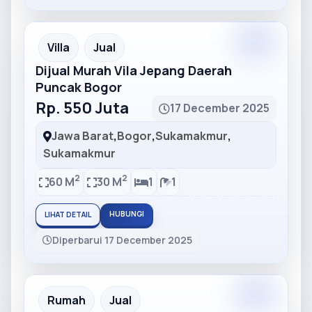
Partner
Partner Ad
Villa
Jual
Dijual Murah Vila Jepang Daerah
Puncak Bogor
Rp. 550 Juta
17 December 2025
Jawa Barat
,
Bogor
,
Sukamakmur
,
Sukamakmur
2
2
60 M
30 M
1
1
HUBUNGI
LIHAT DETAIL
Diperbarui 17 December 2025
Partner
Partner Ad
Rumah
Jual