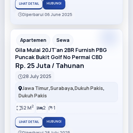
HUBUNGI
LIHAT DETAIL
Diperbarui 06 June 2025
Partner
Partner Ad
Apartemen
Sewa
Gila Mulai 20JT'an 2BR Furnish PBG
Puncak Bukit Golf No Permai CBD
Rp. 25 Juta / Tahunan
28 July 2025
Jawa Timur
,
Surabaya
,
Dukuh Pakis
,
Dukuh Pakis
2
52 M
2
1
HUBUNGI
LIHAT DETAIL
Diperbarui 28 July 2025