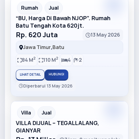
Partner
Partner Ad
Rumah
Jual
“BU, Harga Di Bawah NJOP”. Rumah
Batu Tengah Kota 620jt.
Rp. 620 Juta
13 May 2026
Jawa Timur
,
Batu
2
2
84 M
110 M
4
2
HUBUNGI
LIHAT DETAIL
Diperbarui 13 May 2026
Partner
Partner Ad
Villa
Jual
VILLA DIJUAL – TEGALLALANG,
GIANYAR