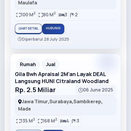
Maulafa
2
2
100 M
80 M
3
2
HUBUNGI
LIHAT DETAIL
Diperbarui 28 July 2025
Partner
Partner Ad
Rumah
Jual
Gila Bwh Apraisal 2M'an Layak DEAL
Langsung HUNI Citraland Woodland
Rp. 2.5 Miliar
06 June 2025
Jawa Timur
,
Surabaya
,
Sambikerep
,
Made
2
2
135 M
168 M
4
3