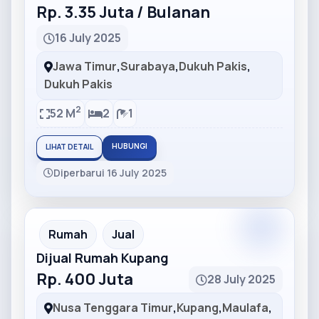
Rp. 3.35 Juta / Bulanan
16 July 2025
Jawa Timur
,
Surabaya
,
Dukuh Pakis
,
Dukuh Pakis
2
52 M
2
1
HUBUNGI
LIHAT DETAIL
Diperbarui 16 July 2025
Partner
Partner Ad
Rumah
Jual
Dijual Rumah Kupang
Rp. 400 Juta
28 July 2025
Nusa Tenggara Timur
,
Kupang
,
Maulafa
,