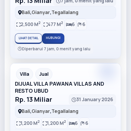
Rp. 13 Miliar
7 jam, 0 menit yang lalu
Bali
,
Gianyar
,
Tegallalang
2
2
2,500 M
477 M
6
6
HUBUNGI
LIHAT DETAIL
Diperbarui 7 jam, 0 menit yang lalu
Partner
Partner Ad
Villa
Jual
DIJUAL VILLA PAWANA VILLAS AND
RESTO UBUD
Rp. 13 Miliar
31 January 2026
Bali
,
Gianyar
,
Tegallalang
2
2
1,200 M
1,200 M
6
6