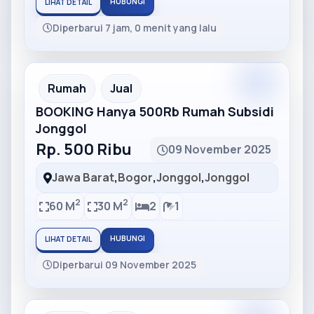
HUBUNGI
LIHAT DETAIL
Diperbarui 7 jam, 0 menit yang lalu
Partner
Partner Ad
Rumah
Jual
BOOKING Hanya 500Rb Rumah Subsidi
Jonggol
Rp. 500 Ribu
09 November 2025
Jawa Barat
,
Bogor
,
Jonggol
,
Jonggol
2
2
60 M
30 M
2
1
HUBUNGI
LIHAT DETAIL
Diperbarui 09 November 2025