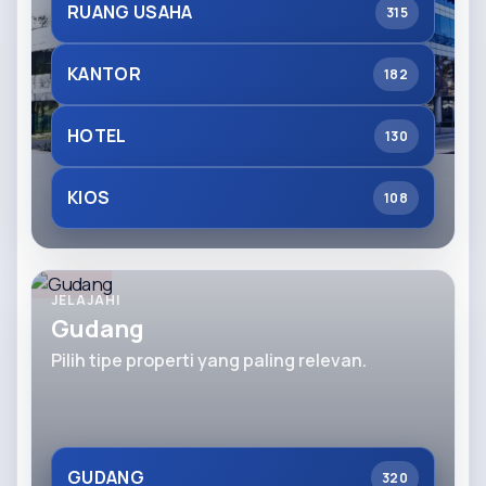
RUANG USAHA
315
KANTOR
182
HOTEL
130
KIOS
108
JELAJAHI
Gudang
Pilih tipe properti yang paling relevan.
GUDANG
320