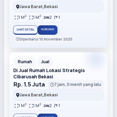
Jawa Barat
,
Bekasi
2
2
1 M
1 M
2
1
HUBUNGI
LIHAT DETAIL
Diperbarui 10 November 2025
Partner
Partner Ad
Rumah
Jual
Di Jual Rumah Lokasi Strategis
Cibarusah Bekasi
Rp. 1.5 Juta
7 jam, 0 menit yang lalu
Jawa Barat
,
Bekasi
2
2
1 M
1 M
2
1