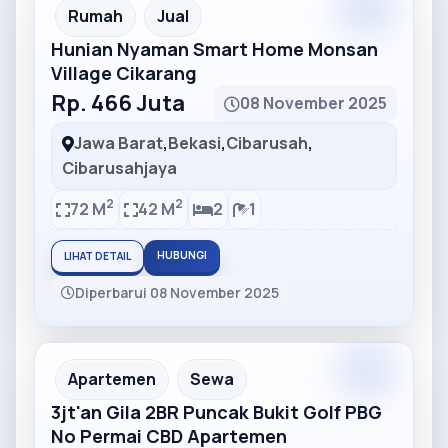
Partner
Partner Ad
Rumah
Jual
Hunian Nyaman Smart Home Monsan
Village Cikarang
Rp. 466 Juta
08 November 2025
Jawa Barat
,
Bekasi
,
Cibarusah
,
Cibarusahjaya
2
2
72 M
42 M
2
1
HUBUNGI
LIHAT DETAIL
Diperbarui 08 November 2025
Partner
Partner Ad
Apartemen
Sewa
3jt'an Gila 2BR Puncak Bukit Golf PBG
No Permai CBD Apartemen