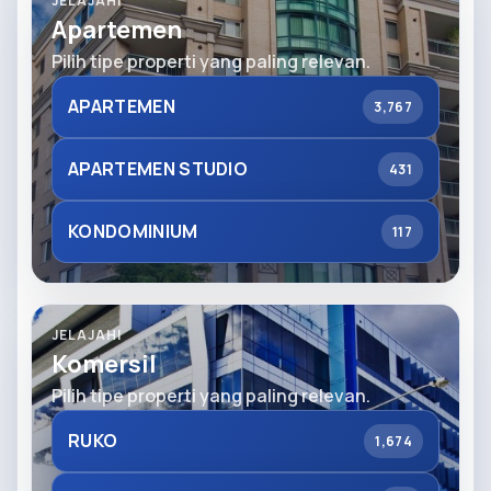
JELAJAHI
Apartemen
Pilih tipe properti yang paling relevan.
APARTEMEN
3,767
APARTEMEN STUDIO
431
KONDOMINIUM
117
JELAJAHI
Komersil
Pilih tipe properti yang paling relevan.
RUKO
1,674