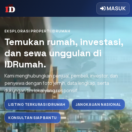
MASUK
EKSPLORASI PROPERTI IDRUMAH
Temukan rumah, investasi,
dan sewa unggulan di
IDRumah.
Kami menghubungkan penjual, pembeli, investor, dan
penyewa dengan foto jernih, data lengkap, serta
dukungan tim lokal yang responsif.
LISTING TERKURASI IDRUMAH
JANGKAUAN NASIONAL
KONSULTAN SIAP BANTU