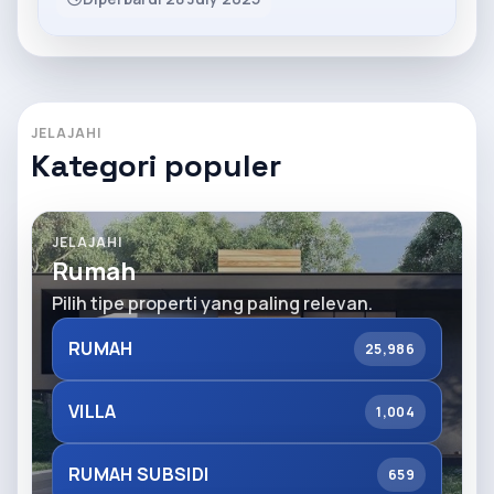
JELAJAHI
Kategori populer
JELAJAHI
Rumah
Pilih tipe properti yang paling relevan.
RUMAH
25,986
VILLA
1,004
RUMAH SUBSIDI
659