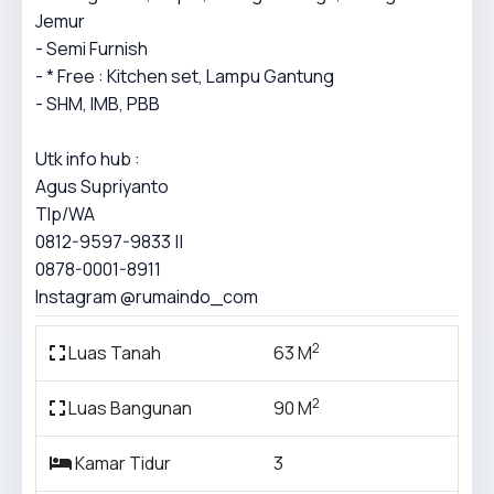
Jemur
- Semi Furnish
- * Free : Kitchen set, Lampu Gantung
- SHM, IMB, PBB
Utk info hub :
Agus Supriyanto
Tlp/WA
0812-9597-9833 ||
0878-0001-8911
Instagram @rumaindo_com
2
Luas Tanah
63 M
2
Luas Bangunan
90 M
Kamar Tidur
3