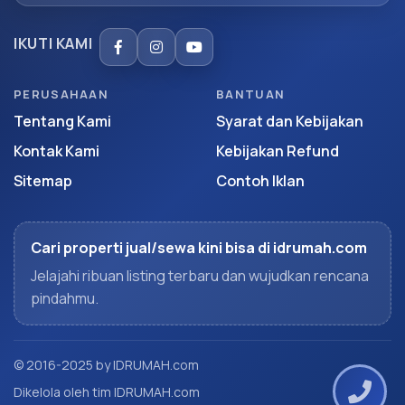
IKUTI KAMI
PERUSAHAAN
BANTUAN
Tentang Kami
Syarat dan Kebijakan
Kontak Kami
Kebijakan Refund
Sitemap
Contoh Iklan
Cari properti jual/sewa kini bisa di idrumah.com
Jelajahi ribuan listing terbaru dan wujudkan rencana
pindahmu.
© 2016-2025 by IDRUMAH.com
Dikelola oleh tim IDRUMAH.com