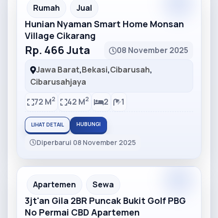
Partner
Partner Ad
Rumah
Jual
Hunian Nyaman Smart Home Monsan
Village Cikarang
Rp. 466 Juta
08 November 2025
Jawa Barat
,
Bekasi
,
Cibarusah
,
Cibarusahjaya
2
2
72 M
42 M
2
1
HUBUNGI
LIHAT DETAIL
Diperbarui 08 November 2025
Partner
Partner Ad
Apartemen
Sewa
3jt'an Gila 2BR Puncak Bukit Golf PBG
No Permai CBD Apartemen