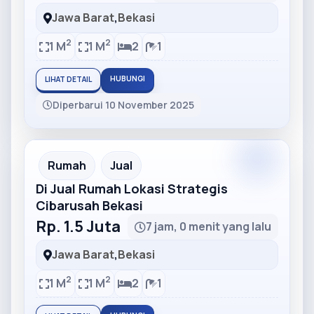
Jawa Barat
,
Bekasi
2
2
1 M
1 M
2
1
HUBUNGI
LIHAT DETAIL
Diperbarui 10 November 2025
Partner
Partner Ad
Rumah
Jual
Di Jual Rumah Lokasi Strategis
Cibarusah Bekasi
Rp. 1.5 Juta
7 jam, 0 menit yang lalu
Jawa Barat
,
Bekasi
2
2
1 M
1 M
2
1