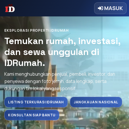
MASUK
EKSPLORASI PROPERTI IDRUMAH
Temukan rumah, investasi,
dan sewa unggulan di
IDRumah.
Kami menghubungkan penjual, pembeli, investor, dan
penyewa dengan foto jernih, data lengkap, serta
dukungan tim lokal yang responsif.
LISTING TERKURASI IDRUMAH
JANGKAUAN NASIONAL
KONSULTAN SIAP BANTU