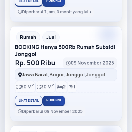
HUBUNGI
LIHAT DETAIL
Diperbarui 7 jam, 0 menit yang lalu
Partner
Partner Ad
Rumah
Jual
BOOKING Hanya 500Rb Rumah Subsidi
Jonggol
Rp. 500 Ribu
09 November 2025
Jawa Barat
,
Bogor
,
Jonggol
,
Jonggol
2
2
60 M
30 M
2
1
HUBUNGI
LIHAT DETAIL
Diperbarui 09 November 2025