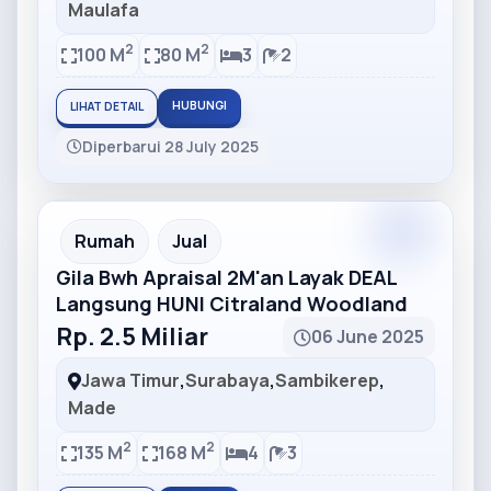
Maulafa
2
2
100 M
80 M
3
2
HUBUNGI
LIHAT DETAIL
Diperbarui 28 July 2025
Partner
Partner Ad
Rumah
Jual
Gila Bwh Apraisal 2M'an Layak DEAL
Langsung HUNI Citraland Woodland
Rp. 2.5 Miliar
06 June 2025
Jawa Timur
,
Surabaya
,
Sambikerep
,
Made
2
2
135 M
168 M
4
3