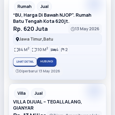
Partner
Partner Ad
Rumah
Jual
“BU, Harga Di Bawah NJOP”. Rumah
Batu Tengah Kota 620jt.
Rp. 620 Juta
13 May 2026
Jawa Timur
,
Batu
2
2
84 M
110 M
4
2
HUBUNGI
LIHAT DETAIL
Diperbarui 13 May 2026
Partner
Partner Ad
Villa
Jual
VILLA DIJUAL – TEGALLALANG,
GIANYAR