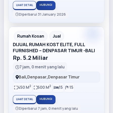
HUBUNGI
LIHAT DETAIL
Diperbarui 31 January 2026
Partner
Partner Ad
Rumah Kosan
Jual
DIJUAL RUMAH KOST ELITE, FULL
FURNISHED – DENPASAR TIMUR -BALI
Rp. 5.2 Miliar
7 jam, 0 menit yang lalu
Bali
,
Denpasar
,
Denpasar Timur
2
2
450 M
600 M
15
15
HUBUNGI
LIHAT DETAIL
Diperbarui 7 jam, 0 menit yang lalu