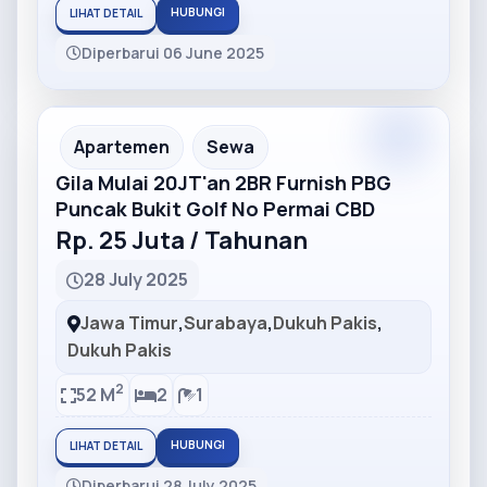
HUBUNGI
LIHAT DETAIL
Diperbarui 06 June 2025
Partner
Partner Ad
Apartemen
Sewa
Gila Mulai 20JT'an 2BR Furnish PBG
Puncak Bukit Golf No Permai CBD
Rp. 25 Juta / Tahunan
28 July 2025
Jawa Timur
,
Surabaya
,
Dukuh Pakis
,
Dukuh Pakis
2
52 M
2
1
HUBUNGI
LIHAT DETAIL
Diperbarui 28 July 2025