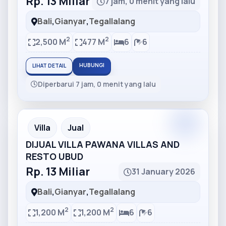
Rp. 13 Miliar
7 jam, 0 menit yang lalu
Bali
,
Gianyar
,
Tegallalang
2
2
2,500 M
477 M
6
6
HUBUNGI
LIHAT DETAIL
Diperbarui 7 jam, 0 menit yang lalu
Partner
Partner Ad
Villa
Jual
DIJUAL VILLA PAWANA VILLAS AND
RESTO UBUD
Rp. 13 Miliar
31 January 2026
Bali
,
Gianyar
,
Tegallalang
2
2
1,200 M
1,200 M
6
6