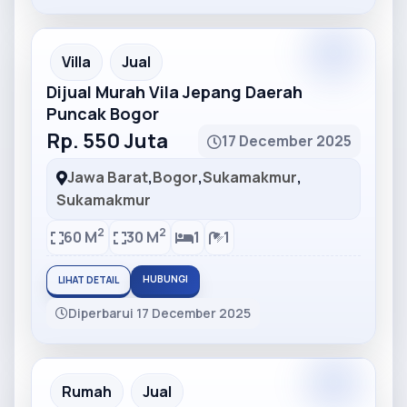
Partner
Partner Ad
Villa
Jual
Dijual Murah Vila Jepang Daerah
Puncak Bogor
Rp. 550 Juta
17 December 2025
Jawa Barat
,
Bogor
,
Sukamakmur
,
Sukamakmur
2
2
60 M
30 M
1
1
HUBUNGI
LIHAT DETAIL
Diperbarui 17 December 2025
Partner
Partner Ad
Rumah
Jual