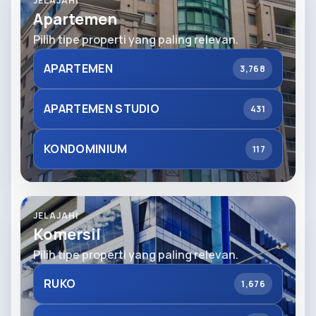
JELAJAHI
Apartemen
Pilih tipe properti yang paling relevan.
APARTEMEN
3,768
APARTEMEN STUDIO
431
KONDOMINIUM
117
JELAJAHI
Komersil
Pilih tipe properti yang paling relevan.
RUKO
1,676