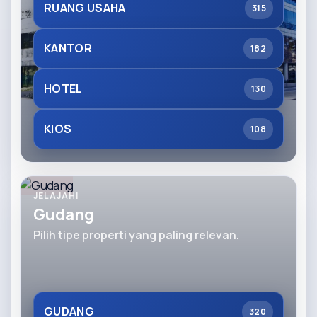
RUANG USAHA
315
KANTOR
182
HOTEL
130
KIOS
108
JELAJAHI
Gudang
Pilih tipe properti yang paling relevan.
GUDANG
320