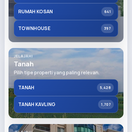
RUMAH KOSAN
641
TOWNHOUSE
397
JELAJAHI
Tanah
Pilih tipe properti yang paling relevan.
TANAH
5,428
TANAH KAVLING
1,707