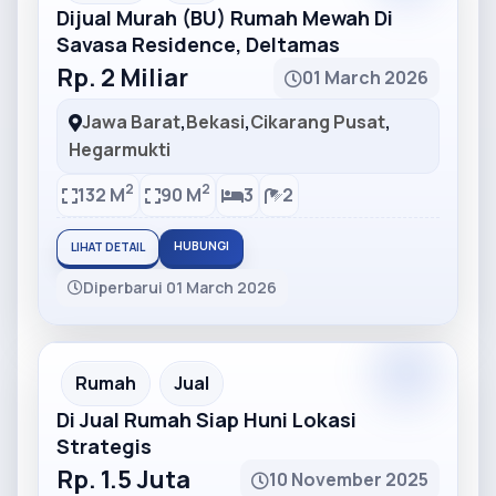
Dijual Murah (BU) Rumah Mewah Di
Savasa Residence, Deltamas
Rp. 2 Miliar
01 March 2026
Jawa Barat
,
Bekasi
,
Cikarang Pusat
,
Hegarmukti
2
2
132 M
90 M
3
2
HUBUNGI
LIHAT DETAIL
Diperbarui 01 March 2026
Partner
Partner Ad
Rumah
Jual
Di Jual Rumah Siap Huni Lokasi
Strategis
Rp. 1.5 Juta
10 November 2025