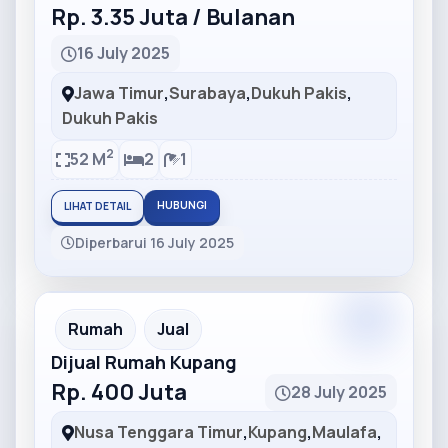
Rp. 3.35 Juta / Bulanan
16 July 2025
Jawa Timur
,
Surabaya
,
Dukuh Pakis
,
Dukuh Pakis
2
52 M
2
1
HUBUNGI
LIHAT DETAIL
Diperbarui 16 July 2025
Partner
Partner Ad
Rumah
Jual
Dijual Rumah Kupang
Rp. 400 Juta
28 July 2025
Nusa Tenggara Timur
,
Kupang
,
Maulafa
,