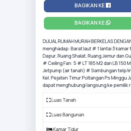
BAGIKAN KE
BAGIKAN KE
DIJUAL RUMAH MURAH BERKELAS DENGAN SP
menghadap: Barat laut # 1 lantai 3 kama
Dapur, Ruang Shalat, Ruang Jemur dan Gu
# Ceiling Fan: 5 # LT 185 M2 dan LB 150 M
Jetpump (air tanah) # Sambungan telp/int
Kel. Pejaten Timur Poltangan Ps Minggu
dapat menghubungi langsung ke pemilik ruma
Luas Tanah
Luas Bangunan
Kamar Tidur