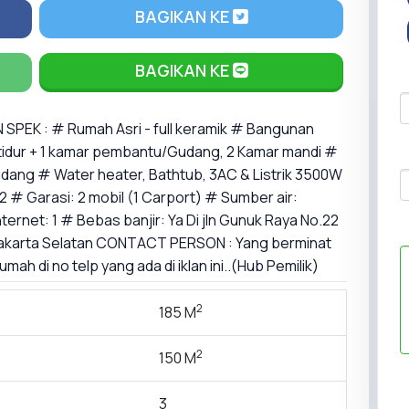
BAGIKAN KE
BAGIKAN KE
EK : # Rumah Asri - full keramik # Bangunan
r tidur + 1 kamar pembantu/Gudang, 2 Kamar mandi #
dang # Water heater, Bathtub, 3AC & Listrik 3500W
2 # Garasi: 2 mobil (1 Carport) # Sumber air:
ernet: 1 # Bebas banjir: Ya Di jln Gunuk Raya No.22
 Jakarta Selatan CONTACT PERSON : Yang berminat
h di no telp yang ada di iklan ini..(Hub Pemilik)
2
185 M
2
150 M
3