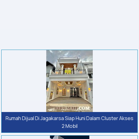
Rumah Dijual Di Jagakarsa Siap Huni Dalam Cluster Akses
2 Mobil