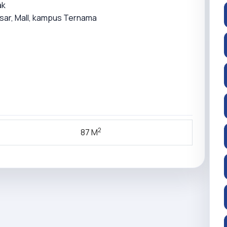
ak
asar, Mall, kampus Ternama
2
87 M