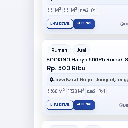
2
2
1 M
1 M
2
1
HUBUNGI
D
LIHAT DETAIL
Partner Ad
Rumah
Jual
BOOKING Hanya 500Rb Rumah Su
Rp. 500 Ribu
Jawa Barat
,
Bogor
,
Jonggol
,
Jong
2
2
60 M
30 M
2
1
HUBUNGI
Di
LIHAT DETAIL