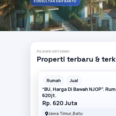
KONSULTAN SIAP BANTU
PILIHAN UNTUKMU
Properti terbaru & ter
Partner Ad
Rumah
Jual
“BU, Harga Di Bawah NJOP”. Ru
620jt.
Rp. 620 Juta
Jawa Timur
,
Batu