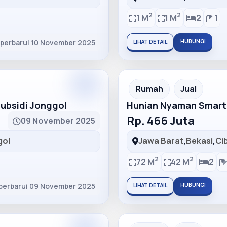
2
2
1 M
1 M
2
1
iperbarui 10 November 2025
HUBUNGI
LIHAT DETAIL
Partner
Partner Ad
Rumah
Jual
bsidi Jonggol
Hunian Nyaman Smart
Rp. 466 Juta
09 November 2025
gol
Jawa Barat
,
Bekasi
,
Ci
2
2
72 M
42 M
2
perbarui 09 November 2025
HUBUNGI
LIHAT DETAIL