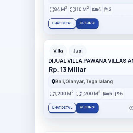
2
2
84 M
110 M
4
2
HUBUNGI
LIHAT DETAIL
Partner Ad
Villa
Jual
DIJUAL VILLA PAWANA VILLAS 
Rp. 13 Miliar
Bali
,
Gianyar
,
Tegallalang
2
2
1,200 M
1,200 M
6
6
HUBUNGI
LIHAT DETAIL