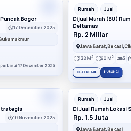
Partner
Partner Ad
Rumah
Jual
h Puncak Bogor
Dijual Murah (BU) Ru
Deltamas
17 December 2025
Rp. 2 Miliar
Sukamakmur
Jawa Barat
,
Bekasi
,
Ci
2
2
132 M
90 M
3
iperbarui 17 December 2025
HUBUNGI
LIHAT DETAIL
Partner
Partner Ad
Rumah
Jual
Strategis
Di Jual Rumah Lokasi 
Rp. 1.5 Juta
10 November 2025
Jawa Barat
,
Bekasi