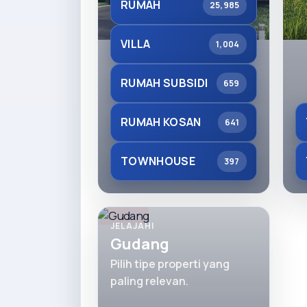
RUMAH
25,985
VILLA
1,004
RUMAH SUBSIDI
659
RUMAH KOSAN
641
TOWNHOUSE
397
JELAJAHI
Gudang
Pilih tipe properti yang
paling relevan.