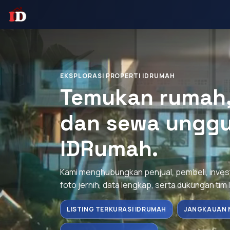
EKSPLORASI PROPERTI IDRUMAH
Temukan rumah, 
dan sewa unggu
IDRumah.
Kami menghubungkan penjual, pembeli, inve
foto jernih, data lengkap, serta dukungan tim 
LISTING TERKURASI IDRUMAH
JANGKAUAN 