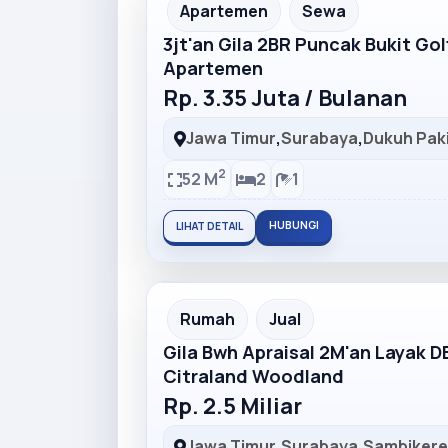
Partner Ad
Apartemen
Sewa
3jt'an Gila 2BR Puncak Bukit Go
Apartemen
Rp. 3.35 Juta / Bulanan
Jawa Timur
,
Surabaya
,
Dukuh Pak
2
52 M
2
1
HUBUNGI
LIHAT DETAIL
Partner Ad
Rumah
Jual
Gila Bwh Apraisal 2M'an Layak 
Citraland Woodland
Rp. 2.5 Miliar
Jawa Timur
,
Surabaya
,
Sambiker