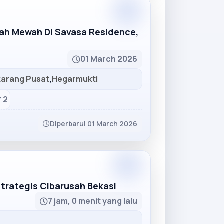
Partner
mah Mewah Di Savasa Residence,
01 March 2026
karang Pusat
,
Hegarmukti
2
Diperbarui 01 March 2026
Partner
Strategis Cibarusah Bekasi
7 jam, 0 menit yang lalu