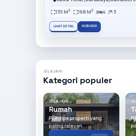
2
2
135 M
168 M
4
3
HUBUNGI
LIHAT DETAIL
JELAJAHI
Kategori populer
JELAJAHI
JE
Rumah
T
Pilih tipe properti yang
Pi
paling relevan.
pa