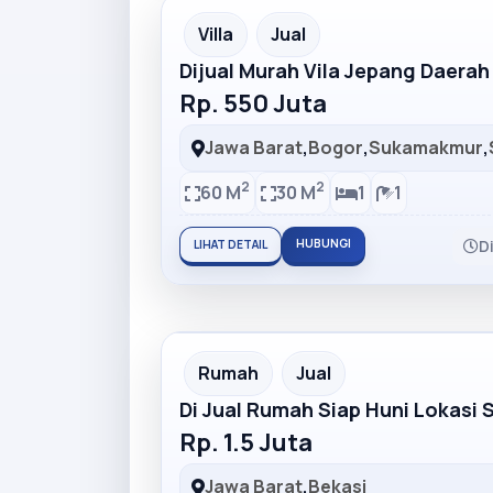
Partner Ad
Villa
Jual
Dijual Murah Vila Jepang Daera
Rp. 550 Juta
Jawa Barat
,
Bogor
,
Sukamakmur
,
2
2
60 M
30 M
1
1
HUBUNGI
D
LIHAT DETAIL
Partner Ad
Rumah
Jual
Di Jual Rumah Siap Huni Lokasi 
Rp. 1.5 Juta
Jawa Barat
,
Bekasi