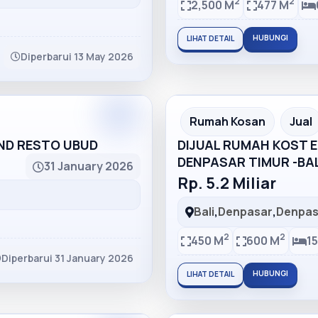
2
2
2,500 M
477 M
HUBUNGI
LIHAT DETAIL
Diperbarui 13 May 2026
Partner
Partner Ad
Rumah Kosan
Jual
AND RESTO UBUD
DIJUAL RUMAH KOST EL
DENPASAR TIMUR -BAL
31 January 2026
Rp. 5.2 Miliar
Bali
,
Denpasar
,
Denpas
2
2
450 M
600 M
15
Diperbarui 31 January 2026
HUBUNGI
LIHAT DETAIL