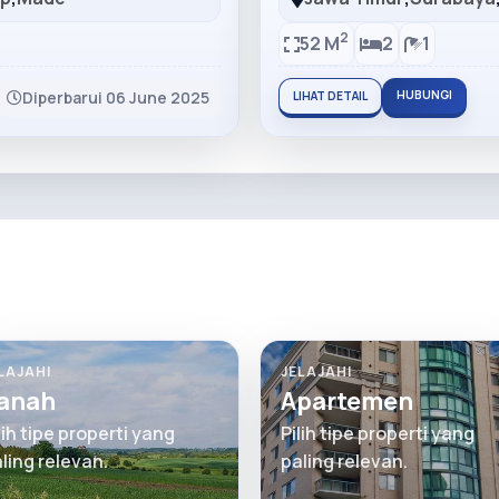
2
52 M
2
1
Diperbarui 06 June 2025
HUBUNGI
LIHAT DETAIL
LAJAHI
JELAJAHI
anah
Apartemen
lih tipe properti yang
Pilih tipe properti yang
ling relevan.
paling relevan.