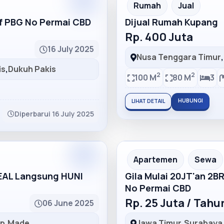
Partner
Partner Ad
Rumah
Jual
lf PBG No Permai CBD
Dijual Rumah Kupang
Rp. 400 Juta
16 July 2025
Nusa Tenggara Timur
,
is
,
Dukuh Pakis
2
2
100 M
80 M
3
HUBUNGI
LIHAT DETAIL
Diperbarui 16 July 2025
Partner
Partner Ad
Apartemen
Sewa
DEAL Langsung HUNI
Gila Mulai 20JT'an 2B
No Permai CBD
Rp. 25 Juta / Tah
06 June 2025
ep
,
Made
Jawa Timur
,
Surabaya