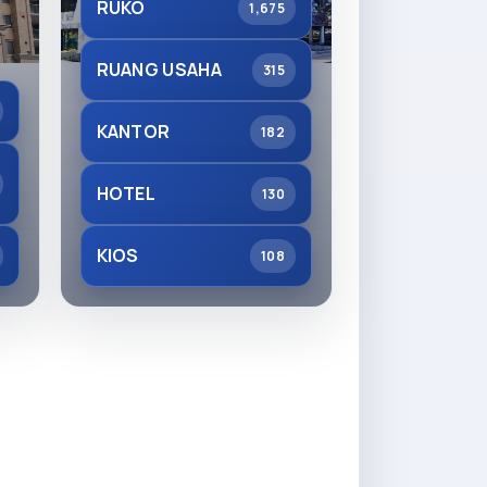
RUKO
1,675
RUANG USAHA
315
KANTOR
182
HOTEL
130
KIOS
108