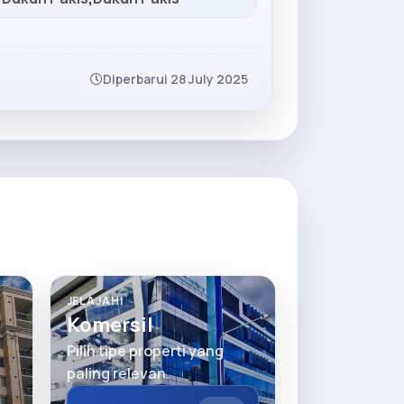
Diperbarui 28 July 2025
JELAJAHI
Komersil
Pilih tipe properti yang
paling relevan.