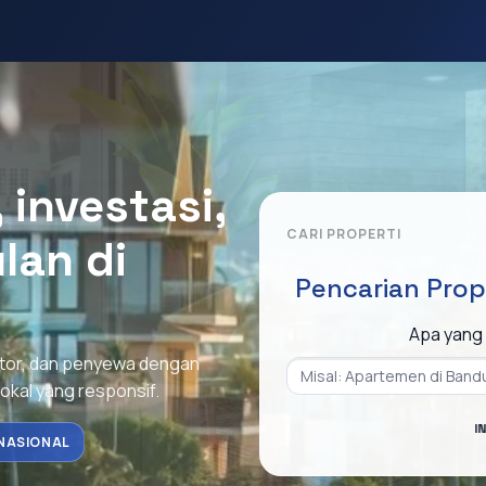
investasi,
CARI PROPERTI
lan di
Pencarian Prop
Apa yang 
stor, dan penyewa dengan
lokal yang responsif.
I
NASIONAL