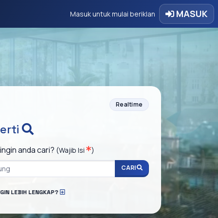
MASUK
Masuk untuk mulai beriklan
Realtime
erti
ingin anda cari?
(Wajib Isi
)
CARI
NGIN LEBIH LENGKAP?