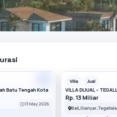
kurasi
Partner
Partner Ad
Villa
Jual
mah Batu Tengah Kota
VILLA DIJUAL – TEGA
Rp. 13 Miliar
13 May 2026
Bali
,
Gianyar
,
Tegallal