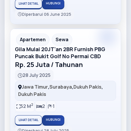
HUBUNGI
LIHAT DETAIL
Diperbarui 06 June 2025
Partner
Partner Ad
Apartemen
Sewa
Gila Mulai 20JT'an 2BR Furnish PBG
Puncak Bukit Golf No Permai CBD
Rp. 25 Juta / Tahunan
28 July 2025
Jawa Timur
,
Surabaya
,
Dukuh Pakis
,
Dukuh Pakis
2
52 M
2
1
HUBUNGI
LIHAT DETAIL
Diperbarui 28 July 2025