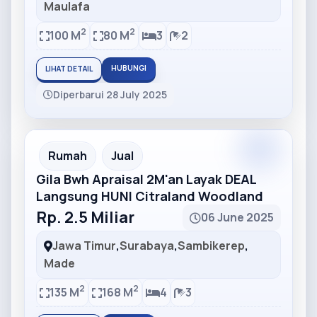
Maulafa
2
2
100 M
80 M
3
2
HUBUNGI
LIHAT DETAIL
Diperbarui 28 July 2025
Partner
Partner Ad
Rumah
Jual
Gila Bwh Apraisal 2M'an Layak DEAL
Langsung HUNI Citraland Woodland
Rp. 2.5 Miliar
06 June 2025
Jawa Timur
,
Surabaya
,
Sambikerep
,
Made
2
2
135 M
168 M
4
3