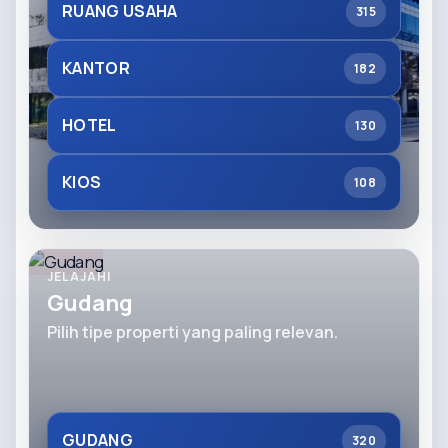
RUANG USAHA
315
KANTOR
182
HOTEL
130
KIOS
108
JELAJAHI
Gudang
Pilih tipe properti yang paling relevan.
GUDANG
320