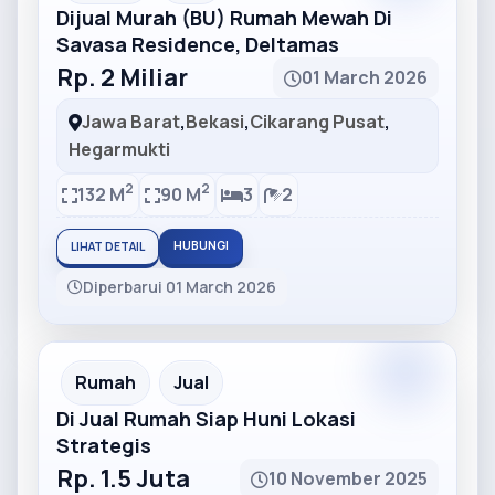
Dijual Murah (BU) Rumah Mewah Di
Savasa Residence, Deltamas
Rp. 2 Miliar
01 March 2026
Jawa Barat
,
Bekasi
,
Cikarang Pusat
,
Hegarmukti
2
2
132 M
90 M
3
2
HUBUNGI
LIHAT DETAIL
Diperbarui 01 March 2026
Partner
Partner Ad
Rumah
Jual
Di Jual Rumah Siap Huni Lokasi
Strategis
Rp. 1.5 Juta
10 November 2025