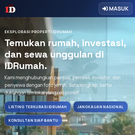
MASUK
EKSPLORASI PROPERTI IDRUMAH
Temukan rumah, investasi,
dan sewa unggulan di
IDRumah.
Kami menghubungkan penjual, pembeli, investor, dan
penyewa dengan foto jernih, data lengkap, serta
dukungan tim lokal yang responsif.
LISTING TERKURASI IDRUMAH
JANGKAUAN NASIONAL
KONSULTAN SIAP BANTU