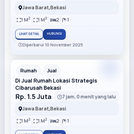
Jawa Barat
,
Bekasi
2
2
1 M
1 M
2
1
HUBUNGI
LIHAT DETAIL
Diperbarui 10 November 2025
Partner
Partner Ad
Rumah
Jual
Di Jual Rumah Lokasi Strategis
Cibarusah Bekasi
Rp. 1.5 Juta
7 jam, 0 menit yang lalu
Jawa Barat
,
Bekasi
2
2
1 M
1 M
2
1