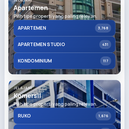
JELAJAHI
Apartemen
Pilih tipe properti yang paling relevan.
APARTEMEN
3,768
APARTEMEN STUDIO
431
KONDOMINIUM
117
JELAJAHI
Komersil
Pilih tipe properti yang paling relevan.
RUKO
1,676