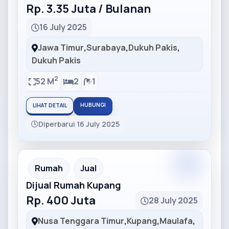
Rp. 3.35 Juta / Bulanan
16 July 2025
Jawa Timur
,
Surabaya
,
Dukuh Pakis
,
Dukuh Pakis
2
52 M
2
1
HUBUNGI
LIHAT DETAIL
Diperbarui 16 July 2025
Partner
Partner Ad
Rumah
Jual
Dijual Rumah Kupang
Rp. 400 Juta
28 July 2025
Nusa Tenggara Timur
,
Kupang
,
Maulafa
,