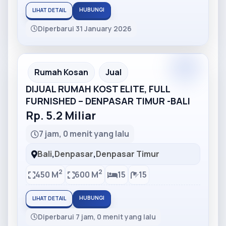
HUBUNGI
LIHAT DETAIL
Diperbarui 31 January 2026
Partner
Partner Ad
Rumah Kosan
Jual
DIJUAL RUMAH KOST ELITE, FULL
FURNISHED – DENPASAR TIMUR -BALI
Rp. 5.2 Miliar
7 jam, 0 menit yang lalu
Bali
,
Denpasar
,
Denpasar Timur
2
2
450 M
600 M
15
15
HUBUNGI
LIHAT DETAIL
Diperbarui 7 jam, 0 menit yang lalu