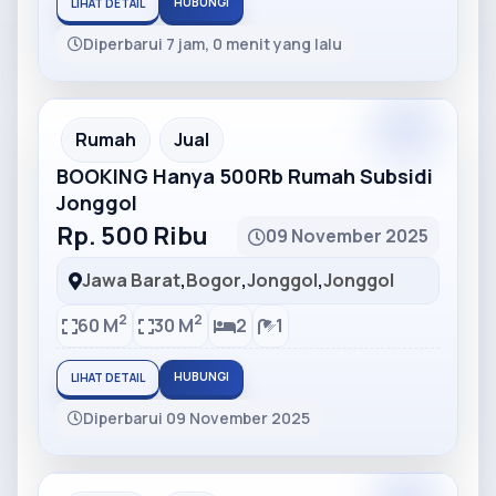
HUBUNGI
LIHAT DETAIL
Diperbarui 7 jam, 0 menit yang lalu
Partner
Partner Ad
Rumah
Jual
BOOKING Hanya 500Rb Rumah Subsidi
Jonggol
Rp. 500 Ribu
09 November 2025
Jawa Barat
,
Bogor
,
Jonggol
,
Jonggol
2
2
60 M
30 M
2
1
HUBUNGI
LIHAT DETAIL
Diperbarui 09 November 2025