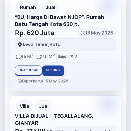
Partner
Partner Ad
Rumah
Jual
“BU, Harga Di Bawah NJOP”. Rumah
Batu Tengah Kota 620jt.
Rp. 620 Juta
13 May 2026
Jawa Timur
,
Batu
2
2
84 M
110 M
4
2
HUBUNGI
LIHAT DETAIL
Diperbarui 13 May 2026
Partner
Partner Ad
Villa
Jual
VILLA DIJUAL – TEGALLALANG,
GIANYAR