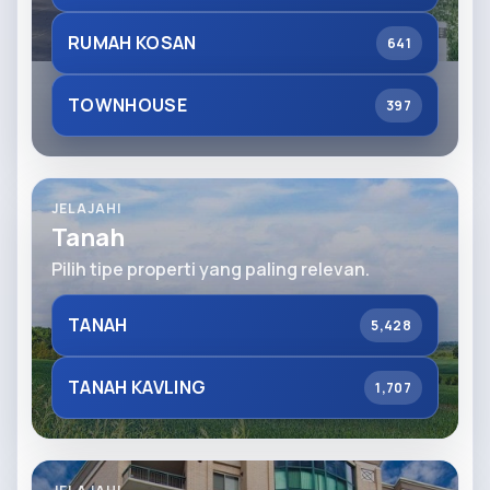
RUMAH KOSAN
641
TOWNHOUSE
397
JELAJAHI
Tanah
Pilih tipe properti yang paling relevan.
TANAH
5,428
TANAH KAVLING
1,707