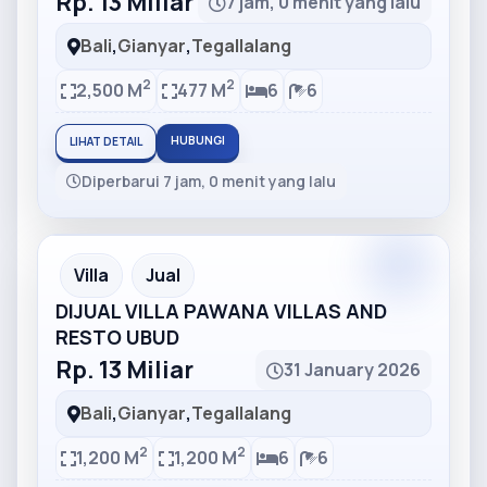
Rp. 13 Miliar
7 jam, 0 menit yang lalu
Bali
,
Gianyar
,
Tegallalang
2
2
2,500 M
477 M
6
6
HUBUNGI
LIHAT DETAIL
Diperbarui 7 jam, 0 menit yang lalu
Partner
Partner Ad
Villa
Jual
DIJUAL VILLA PAWANA VILLAS AND
RESTO UBUD
Rp. 13 Miliar
31 January 2026
Bali
,
Gianyar
,
Tegallalang
2
2
1,200 M
1,200 M
6
6