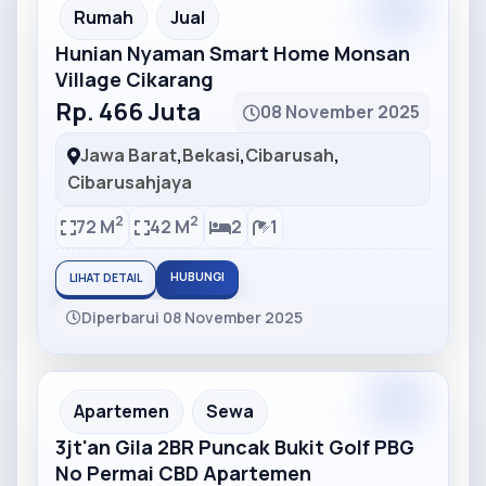
Partner
Partner Ad
Rumah
Jual
Hunian Nyaman Smart Home Monsan
Village Cikarang
Rp. 466 Juta
08 November 2025
Jawa Barat
,
Bekasi
,
Cibarusah
,
Cibarusahjaya
2
2
72 M
42 M
2
1
HUBUNGI
LIHAT DETAIL
Diperbarui 08 November 2025
Partner
Partner Ad
Apartemen
Sewa
3jt'an Gila 2BR Puncak Bukit Golf PBG
No Permai CBD Apartemen