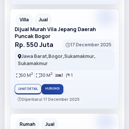
Partner
Partner Ad
Villa
Jual
Dijual Murah Vila Jepang Daerah
Puncak Bogor
Rp. 550 Juta
17 December 2025
Jawa Barat
,
Bogor
,
Sukamakmur
,
Sukamakmur
2
2
60 M
30 M
1
1
HUBUNGI
LIHAT DETAIL
Diperbarui 17 December 2025
Partner
Partner Ad
Rumah
Jual