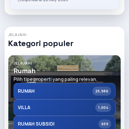
JELAJAHI
Kategori populer
JELAJAHI
Rumah
Pilih tipe properti yang paling relevan.
RUMAH
25,986
VILLA
1,004
RUMAH SUBSIDI
659