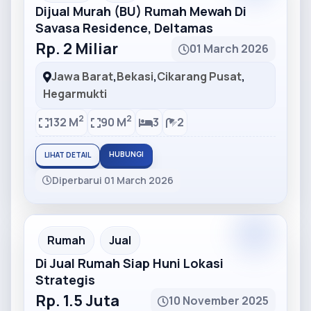
Dijual Murah (BU) Rumah Mewah Di
Savasa Residence, Deltamas
Rp. 2 Miliar
01 March 2026
Jawa Barat
,
Bekasi
,
Cikarang Pusat
,
Hegarmukti
2
2
132 M
90 M
3
2
HUBUNGI
LIHAT DETAIL
Diperbarui 01 March 2026
Partner
Partner Ad
Rumah
Jual
Di Jual Rumah Siap Huni Lokasi
Strategis
Rp. 1.5 Juta
10 November 2025