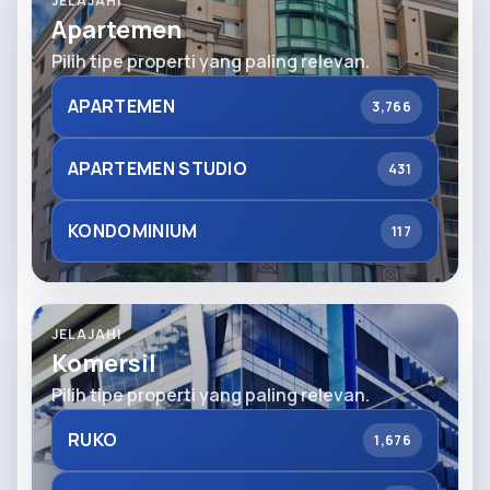
JELAJAHI
Apartemen
Pilih tipe properti yang paling relevan.
APARTEMEN
3,766
APARTEMEN STUDIO
431
KONDOMINIUM
117
JELAJAHI
Komersil
Pilih tipe properti yang paling relevan.
RUKO
1,676