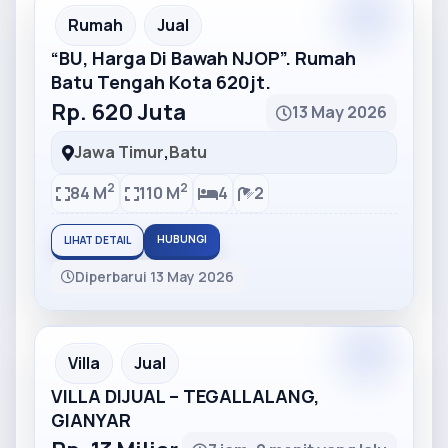
Partner
Partner Ad
Rumah
Jual
“BU, Harga Di Bawah NJOP”. Rumah
Batu Tengah Kota 620jt.
Rp. 620 Juta
13 May 2026
Jawa Timur
,
Batu
2
2
84 M
110 M
4
2
HUBUNGI
LIHAT DETAIL
Diperbarui 13 May 2026
Partner
Partner Ad
Villa
Jual
VILLA DIJUAL – TEGALLALANG,
GIANYAR