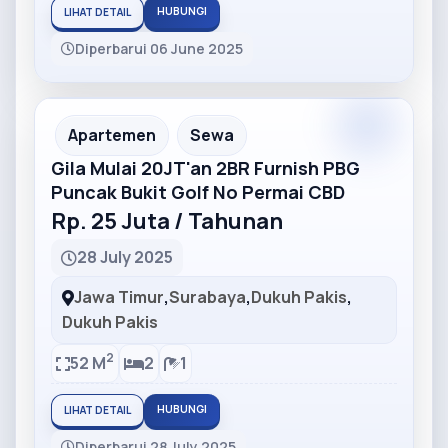
HUBUNGI
LIHAT DETAIL
Diperbarui 06 June 2025
Partner
Partner Ad
Apartemen
Sewa
Gila Mulai 20JT'an 2BR Furnish PBG
Puncak Bukit Golf No Permai CBD
Rp. 25 Juta / Tahunan
28 July 2025
Jawa Timur
,
Surabaya
,
Dukuh Pakis
,
Dukuh Pakis
2
52 M
2
1
HUBUNGI
LIHAT DETAIL
Diperbarui 28 July 2025