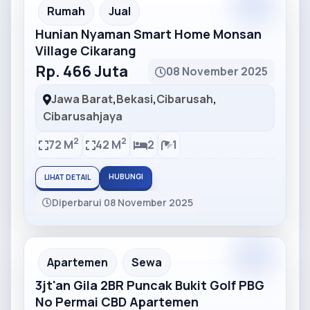
Partner
Partner Ad
Rumah
Jual
Hunian Nyaman Smart Home Monsan
Village Cikarang
Rp. 466 Juta
08 November 2025
Jawa Barat
,
Bekasi
,
Cibarusah
,
Cibarusahjaya
2
2
72 M
42 M
2
1
HUBUNGI
LIHAT DETAIL
Diperbarui 08 November 2025
Partner
Partner Ad
Apartemen
Sewa
3jt'an Gila 2BR Puncak Bukit Golf PBG
No Permai CBD Apartemen