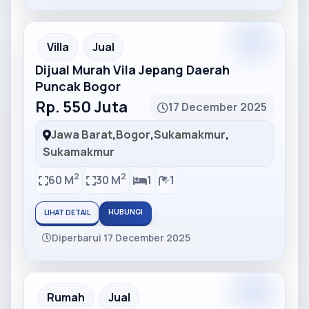
Partner
Partner Ad
Villa
Jual
Dijual Murah Vila Jepang Daerah
Puncak Bogor
Rp. 550 Juta
17 December 2025
Jawa Barat
,
Bogor
,
Sukamakmur
,
Sukamakmur
2
2
60 M
30 M
1
1
HUBUNGI
LIHAT DETAIL
Diperbarui 17 December 2025
Partner
Partner Ad
Rumah
Jual