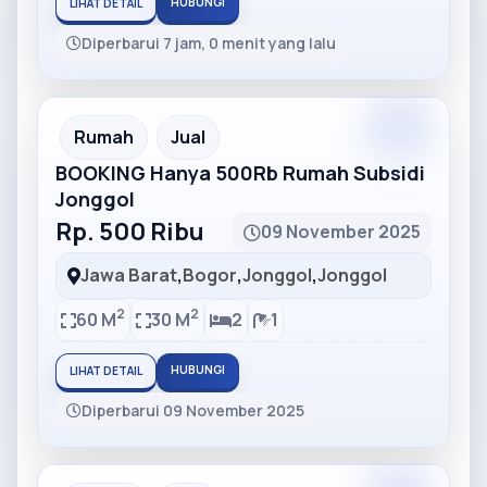
HUBUNGI
LIHAT DETAIL
Diperbarui 7 jam, 0 menit yang lalu
Partner
Partner Ad
Rumah
Jual
BOOKING Hanya 500Rb Rumah Subsidi
Jonggol
Rp. 500 Ribu
09 November 2025
Jawa Barat
,
Bogor
,
Jonggol
,
Jonggol
2
2
60 M
30 M
2
1
HUBUNGI
LIHAT DETAIL
Diperbarui 09 November 2025