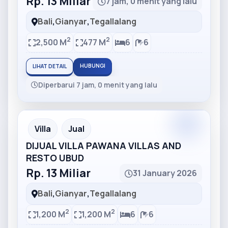
Rp. 13 Miliar
7 jam, 0 menit yang lalu
Bali
,
Gianyar
,
Tegallalang
2
2
2,500 M
477 M
6
6
HUBUNGI
LIHAT DETAIL
Diperbarui 7 jam, 0 menit yang lalu
Partner
Partner Ad
Villa
Jual
DIJUAL VILLA PAWANA VILLAS AND
RESTO UBUD
Rp. 13 Miliar
31 January 2026
Bali
,
Gianyar
,
Tegallalang
2
2
1,200 M
1,200 M
6
6