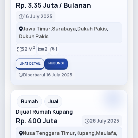
Rp. 3.35 Juta / Bulanan
16 July 2025
Jawa Timur
,
Surabaya
,
Dukuh Pakis
,
Dukuh Pakis
2
52 M
2
1
HUBUNGI
LIHAT DETAIL
Diperbarui 16 July 2025
Partner
Partner Ad
Rumah
Jual
Dijual Rumah Kupang
Rp. 400 Juta
28 July 2025
Nusa Tenggara Timur
,
Kupang
,
Maulafa
,