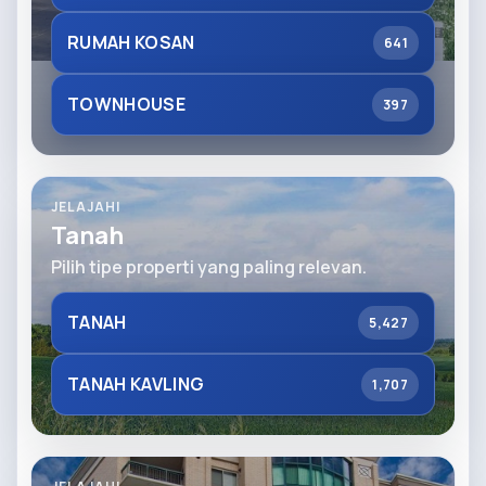
RUMAH KOSAN
641
TOWNHOUSE
397
JELAJAHI
Tanah
Pilih tipe properti yang paling relevan.
TANAH
5,427
TANAH KAVLING
1,707