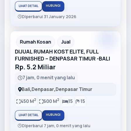
HUBUNGI
LIHAT DETAIL
Diperbarui 31 January 2026
Partner
Partner Ad
Rumah Kosan
Jual
DIJUAL RUMAH KOST ELITE, FULL
FURNISHED – DENPASAR TIMUR -BALI
Rp. 5.2 Miliar
7 jam, 0 menit yang lalu
Bali
,
Denpasar
,
Denpasar Timur
2
2
450 M
600 M
15
15
HUBUNGI
LIHAT DETAIL
Diperbarui 7 jam, 0 menit yang lalu