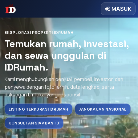
MASUK
EKSPLORASI PROPERTI IDRUMAH
Temukan rumah, investasi,
dan sewa unggulan di
IDRumah.
Kami menghubungkan penjual, pembeli, investor, dan
penyewa dengan foto jernih, data lengkap, serta
dukungan tim lokal yang responsif.
LISTING TERKURASI IDRUMAH
JANGKAUAN NASIONAL
KONSULTAN SIAP BANTU