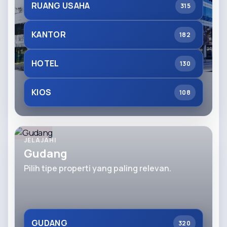
RUANG USAHA
315
KANTOR
182
HOTEL
130
KIOS
108
JELAJAHI
Gudang
Pilih tipe properti yang paling relevan.
GUDANG
320