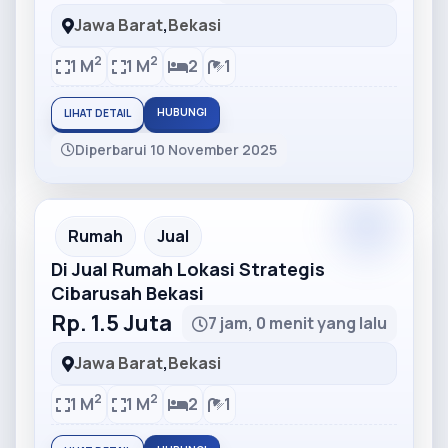
Jawa Barat
,
Bekasi
2
2
1 M
1 M
2
1
HUBUNGI
LIHAT DETAIL
Diperbarui 10 November 2025
Partner
Partner Ad
Rumah
Jual
Di Jual Rumah Lokasi Strategis
Cibarusah Bekasi
Rp. 1.5 Juta
7 jam, 0 menit yang lalu
Jawa Barat
,
Bekasi
2
2
1 M
1 M
2
1