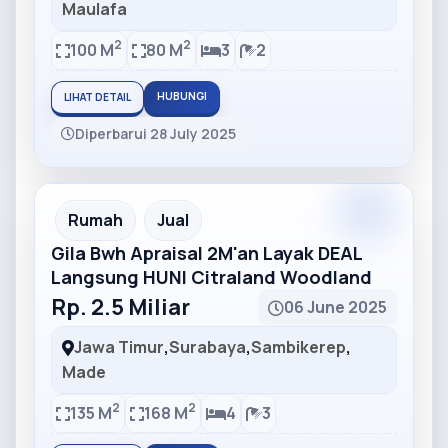
Maulafa
2
2
100 M
80 M
3
2
HUBUNGI
LIHAT DETAIL
Diperbarui 28 July 2025
Partner
Partner Ad
Rumah
Jual
Gila Bwh Apraisal 2M'an Layak DEAL
Langsung HUNI Citraland Woodland
Rp. 2.5 Miliar
06 June 2025
Jawa Timur
,
Surabaya
,
Sambikerep
,
Made
2
2
135 M
168 M
4
3