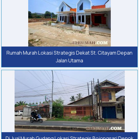
Rumah Murah Lokasi Strategis Dekat St. Citayam Depan
Jalan Utama
Di Jual Murah Gudang Lokasi Strategis Bojongsari Depok