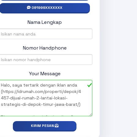
081999XXXXXXX
Nama Lengkap
Nomor Handphone
Your Message
KIRIM PESAN