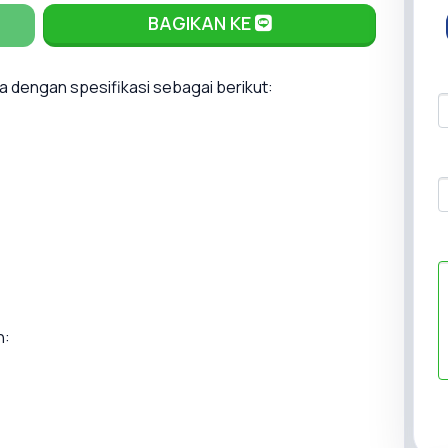
BAGIKAN KE
a dengan spesifikasi sebagai berikut:
n: