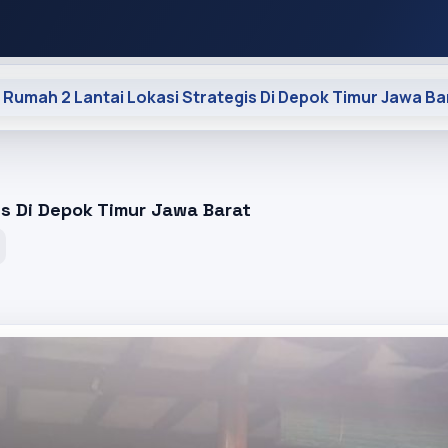
l Rumah 2 Lantai Lokasi Strategis Di Depok Timur Jawa Ba
is Di Depok Timur Jawa Barat