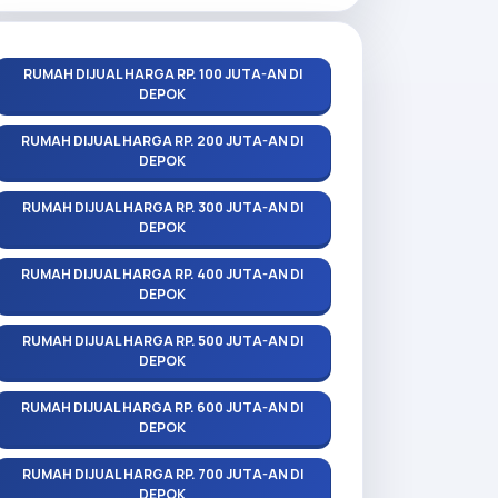
RUMAH DIJUAL HARGA RP. 100 JUTA-AN DI
DEPOK
RUMAH DIJUAL HARGA RP. 200 JUTA-AN DI
DEPOK
RUMAH DIJUAL HARGA RP. 300 JUTA-AN DI
DEPOK
RUMAH DIJUAL HARGA RP. 400 JUTA-AN DI
DEPOK
RUMAH DIJUAL HARGA RP. 500 JUTA-AN DI
DEPOK
RUMAH DIJUAL HARGA RP. 600 JUTA-AN DI
DEPOK
RUMAH DIJUAL HARGA RP. 700 JUTA-AN DI
DEPOK