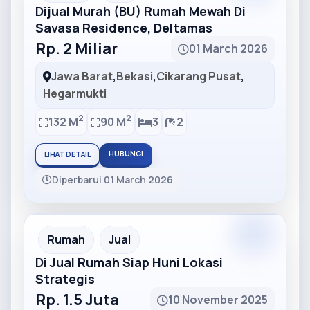
Dijual Murah (BU) Rumah Mewah Di
Savasa Residence, Deltamas
Rp. 2 Miliar
01 March 2026
Jawa Barat
,
Bekasi
,
Cikarang Pusat
,
Hegarmukti
2
2
132 M
90 M
3
2
HUBUNGI
LIHAT DETAIL
Diperbarui 01 March 2026
Partner
Partner Ad
Rumah
Jual
Di Jual Rumah Siap Huni Lokasi
Strategis
Rp. 1.5 Juta
10 November 2025