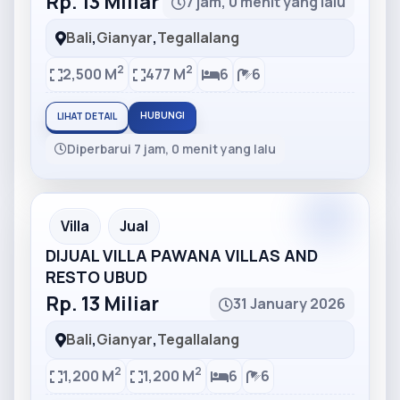
Rp. 13 Miliar
7 jam, 0 menit yang lalu
Bali
,
Gianyar
,
Tegallalang
2
2
2,500 M
477 M
6
6
HUBUNGI
LIHAT DETAIL
Diperbarui 7 jam, 0 menit yang lalu
Partner
Partner Ad
Villa
Jual
DIJUAL VILLA PAWANA VILLAS AND
RESTO UBUD
Rp. 13 Miliar
31 January 2026
Bali
,
Gianyar
,
Tegallalang
2
2
1,200 M
1,200 M
6
6