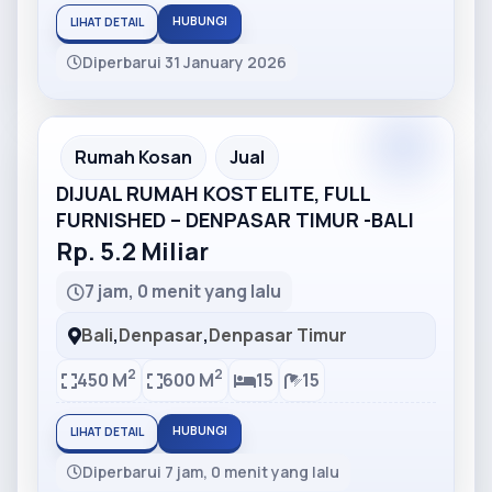
HUBUNGI
LIHAT DETAIL
Diperbarui 31 January 2026
Partner
Partner Ad
Rumah Kosan
Jual
DIJUAL RUMAH KOST ELITE, FULL
FURNISHED – DENPASAR TIMUR -BALI
Rp. 5.2 Miliar
7 jam, 0 menit yang lalu
Bali
,
Denpasar
,
Denpasar Timur
2
2
450 M
600 M
15
15
HUBUNGI
LIHAT DETAIL
Diperbarui 7 jam, 0 menit yang lalu