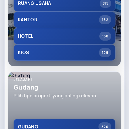
RUANG USAHA
315
KANTOR
182
HOTEL
130
KIOS
108
JELAJAHI
Gudang
Pilih tipe properti yang paling relevan.
GUDANG
320