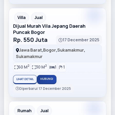
Partner
Partner Ad
Villa
Jual
Dijual Murah Vila Jepang Daerah
Puncak Bogor
Rp. 550 Juta
17 December 2025
Jawa Barat
,
Bogor
,
Sukamakmur
,
Sukamakmur
2
2
60 M
30 M
1
1
HUBUNGI
LIHAT DETAIL
Diperbarui 17 December 2025
Partner
Partner Ad
Rumah
Jual