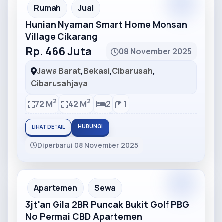
Partner
Partner Ad
Rumah
Jual
Hunian Nyaman Smart Home Monsan
Village Cikarang
Rp. 466 Juta
08 November 2025
Jawa Barat
,
Bekasi
,
Cibarusah
,
Cibarusahjaya
2
2
72 M
42 M
2
1
HUBUNGI
LIHAT DETAIL
Diperbarui 08 November 2025
Partner
Partner Ad
Apartemen
Sewa
3jt'an Gila 2BR Puncak Bukit Golf PBG
No Permai CBD Apartemen