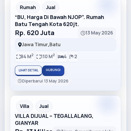
Partner
Partner Ad
Rumah
Jual
“BU, Harga Di Bawah NJOP”. Rumah
Batu Tengah Kota 620jt.
Rp. 620 Juta
13 May 2026
Jawa Timur
,
Batu
2
2
84 M
110 M
4
2
HUBUNGI
LIHAT DETAIL
Diperbarui 13 May 2026
Partner
Partner Ad
Villa
Jual
VILLA DIJUAL – TEGALLALANG,
GIANYAR