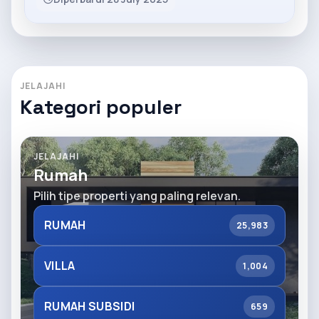
JELAJAHI
Kategori populer
JELAJAHI
Rumah
Pilih tipe properti yang paling relevan.
RUMAH
25,983
VILLA
1,004
RUMAH SUBSIDI
659