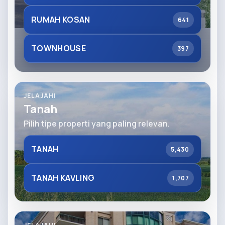
RUMAH KOSAN
641
TOWNHOUSE
397
JELAJAHI
Tanah
Pilih tipe properti yang paling relevan.
TANAH
5,430
TANAH KAVLING
1,707