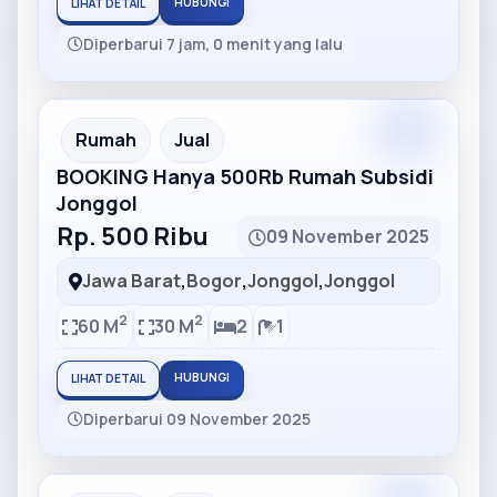
HUBUNGI
LIHAT DETAIL
Diperbarui 7 jam, 0 menit yang lalu
Partner
Partner Ad
Rumah
Jual
BOOKING Hanya 500Rb Rumah Subsidi
Jonggol
Rp. 500 Ribu
09 November 2025
Jawa Barat
,
Bogor
,
Jonggol
,
Jonggol
2
2
60 M
30 M
2
1
HUBUNGI
LIHAT DETAIL
Diperbarui 09 November 2025