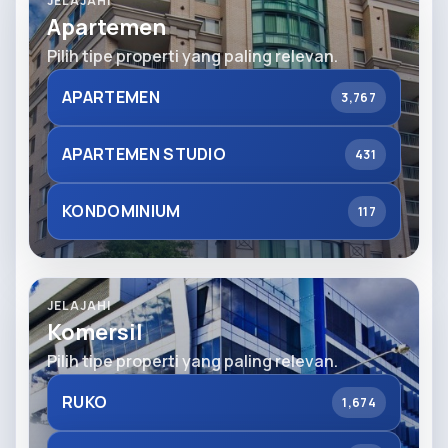
JELAJAHI
Apartemen
Pilih tipe properti yang paling relevan.
APARTEMEN
3,767
APARTEMEN STUDIO
431
KONDOMINIUM
117
JELAJAHI
Komersil
Pilih tipe properti yang paling relevan.
RUKO
1,674