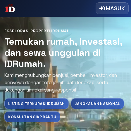
MASUK
EKSPLORASI PROPERTI IDRUMAH
Temukan rumah, investasi,
dan sewa unggulan di
IDRumah.
Kami menghubungkan penjual, pembeli, investor, dan
penyewa dengan foto jernih, data lengkap, serta
dukungan tim lokal yang responsif.
LISTING TERKURASI IDRUMAH
JANGKAUAN NASIONAL
KONSULTAN SIAP BANTU