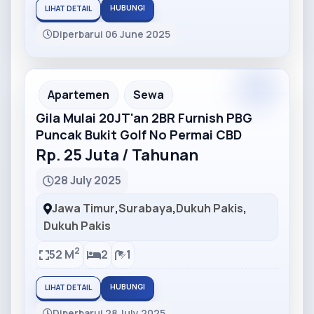
HUBUNGI
LIHAT DETAIL
Diperbarui 06 June 2025
Partner
Partner Ad
Apartemen
Sewa
Gila Mulai 20JT'an 2BR Furnish PBG
Puncak Bukit Golf No Permai CBD
Rp. 25 Juta / Tahunan
28 July 2025
Jawa Timur
,
Surabaya
,
Dukuh Pakis
,
Dukuh Pakis
2
52 M
2
1
HUBUNGI
LIHAT DETAIL
Diperbarui 28 July 2025