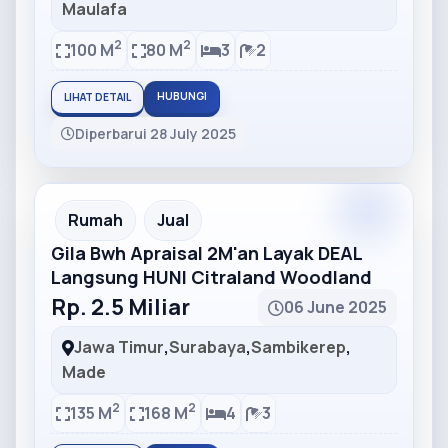
Maulafa
2
2
100 M
80 M
3
2
HUBUNGI
LIHAT DETAIL
Diperbarui 28 July 2025
Partner
Partner Ad
Rumah
Jual
Gila Bwh Apraisal 2M'an Layak DEAL
Langsung HUNI Citraland Woodland
Rp. 2.5 Miliar
06 June 2025
Jawa Timur
,
Surabaya
,
Sambikerep
,
Made
2
2
135 M
168 M
4
3