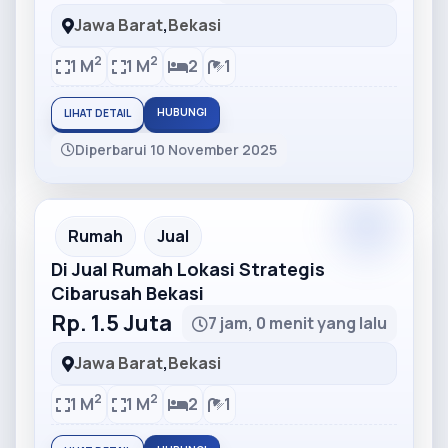
Jawa Barat
,
Bekasi
2
2
1 M
1 M
2
1
HUBUNGI
LIHAT DETAIL
Diperbarui 10 November 2025
Partner
Partner Ad
Rumah
Jual
Di Jual Rumah Lokasi Strategis
Cibarusah Bekasi
Rp. 1.5 Juta
7 jam, 0 menit yang lalu
Jawa Barat
,
Bekasi
2
2
1 M
1 M
2
1