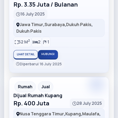
Rp. 3.35 Juta / Bulanan
16 July 2025
Jawa Timur
,
Surabaya
,
Dukuh Pakis
,
Dukuh Pakis
2
52 M
2
1
HUBUNGI
LIHAT DETAIL
Diperbarui 16 July 2025
Partner
Partner Ad
Rumah
Jual
Dijual Rumah Kupang
Rp. 400 Juta
28 July 2025
Nusa Tenggara Timur
,
Kupang
,
Maulafa
,