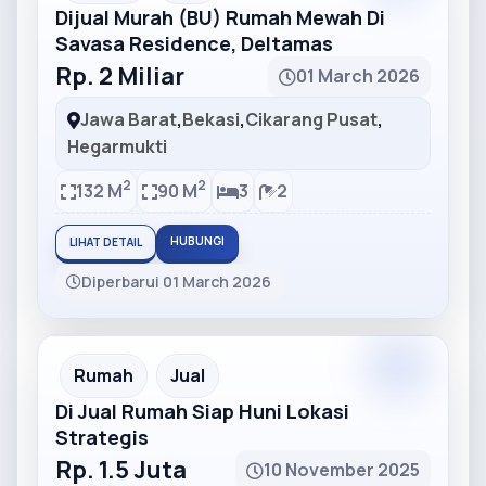
Dijual Murah (BU) Rumah Mewah Di
Savasa Residence, Deltamas
Rp. 2 Miliar
01 March 2026
Jawa Barat
,
Bekasi
,
Cikarang Pusat
,
Hegarmukti
2
2
132 M
90 M
3
2
HUBUNGI
LIHAT DETAIL
Diperbarui 01 March 2026
Partner
Partner Ad
Rumah
Jual
Di Jual Rumah Siap Huni Lokasi
Strategis
Rp. 1.5 Juta
10 November 2025