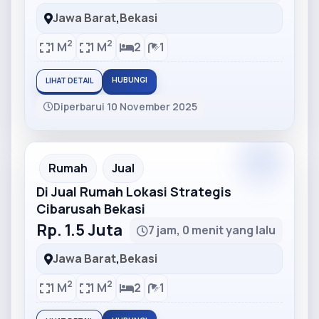
Jawa Barat
,
Bekasi
2
2
1 M
1 M
2
1
HUBUNGI
LIHAT DETAIL
Diperbarui 10 November 2025
Partner
Partner Ad
Rumah
Jual
Di Jual Rumah Lokasi Strategis
Cibarusah Bekasi
Rp. 1.5 Juta
7 jam, 0 menit yang lalu
Jawa Barat
,
Bekasi
2
2
1 M
1 M
2
1