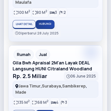
Maulafa
2
2
100 M
80 M
3
2
HUBUNGI
LIHAT DETAIL
Diperbarui 28 July 2025
Partner
Partner Ad
Rumah
Jual
Gila Bwh Apraisal 2M'an Layak DEAL
Langsung HUNI Citraland Woodland
Rp. 2.5 Miliar
06 June 2025
Jawa Timur
,
Surabaya
,
Sambikerep
,
Made
2
2
135 M
168 M
4
3