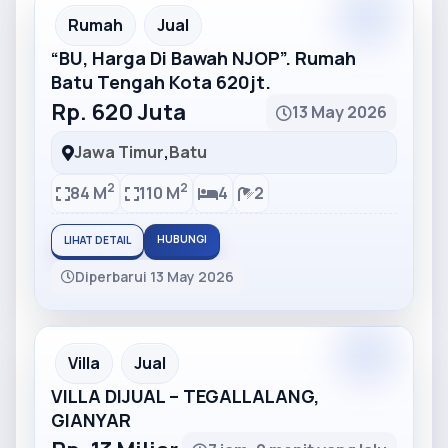
Partner
Partner Ad
Rumah
Jual
“BU, Harga Di Bawah NJOP”. Rumah
Batu Tengah Kota 620jt.
Rp. 620 Juta
13 May 2026
Jawa Timur
,
Batu
2
2
84 M
110 M
4
2
HUBUNGI
LIHAT DETAIL
Diperbarui 13 May 2026
Partner
Partner Ad
Villa
Jual
VILLA DIJUAL – TEGALLALANG,
GIANYAR