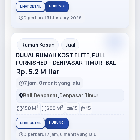
HUBUNGI
LIHAT DETAIL
Diperbarui 31 January 2026
Partner
Partner Ad
Rumah Kosan
Jual
DIJUAL RUMAH KOST ELITE, FULL
FURNISHED – DENPASAR TIMUR -BALI
Rp. 5.2 Miliar
7 jam, 0 menit yang lalu
Bali
,
Denpasar
,
Denpasar Timur
2
2
450 M
600 M
15
15
HUBUNGI
LIHAT DETAIL
Diperbarui 7 jam, 0 menit yang lalu