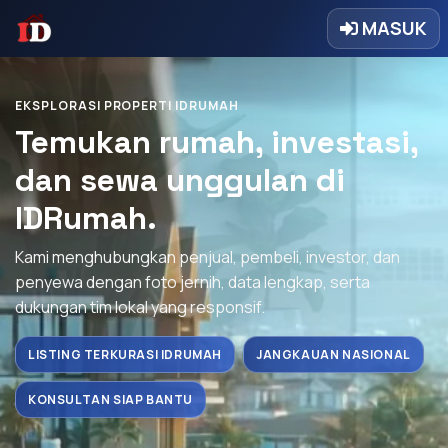
MASUK
EKSPLORASI PROPERTI IDRUMAH
Temukan rumah, investasi,
dan sewa unggulan di
IDRumah.
Kami menghubungkan penjual, pembeli, investor, dan
penyewa dengan foto jernih, data lengkap, serta
dukungan tim lokal yang responsif.
LISTING TERKURASI IDRUMAH
JANGKAUAN NASIONAL
KONSULTAN SIAP BANTU