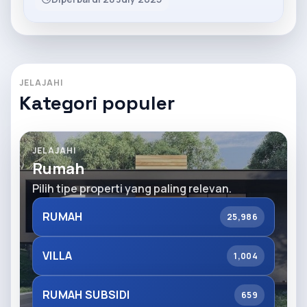
JELAJAHI
Kategori populer
JELAJAHI
Rumah
Pilih tipe properti yang paling relevan.
RUMAH
25,986
VILLA
1,004
RUMAH SUBSIDI
659