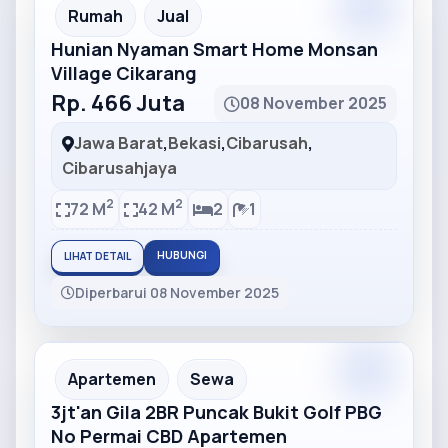
Partner
Partner Ad
Rumah
Jual
Hunian Nyaman Smart Home Monsan
Village Cikarang
Rp. 466 Juta
08 November 2025
Jawa Barat
,
Bekasi
,
Cibarusah
,
Cibarusahjaya
2
2
72 M
42 M
2
1
HUBUNGI
LIHAT DETAIL
Diperbarui 08 November 2025
Partner
Partner Ad
Apartemen
Sewa
3jt'an Gila 2BR Puncak Bukit Golf PBG
No Permai CBD Apartemen