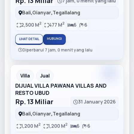
Rp. 13 Miliar
7 jam, 0 menit yang lalu
Bali
,
Gianyar
,
Tegallalang
2
2
2,500 M
477 M
6
6
HUBUNGI
LIHAT DETAIL
Diperbarui 7 jam, 0 menit yang lalu
Partner
Partner Ad
Villa
Jual
DIJUAL VILLA PAWANA VILLAS AND
RESTO UBUD
Rp. 13 Miliar
31 January 2026
Bali
,
Gianyar
,
Tegallalang
2
2
1,200 M
1,200 M
6
6