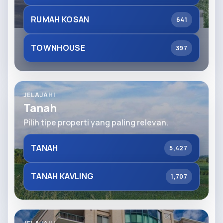
RUMAH KOSAN
641
TOWNHOUSE
397
JELAJAHI
Tanah
Pilih tipe properti yang paling relevan.
TANAH
5,427
TANAH KAVLING
1,707