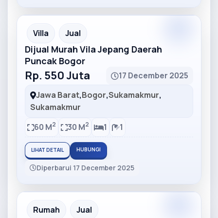
Partner
Partner Ad
Villa
Jual
Dijual Murah Vila Jepang Daerah
Puncak Bogor
Rp. 550 Juta
17 December 2025
Jawa Barat
,
Bogor
,
Sukamakmur
,
Sukamakmur
2
2
60 M
30 M
1
1
HUBUNGI
LIHAT DETAIL
Diperbarui 17 December 2025
Partner
Partner Ad
Rumah
Jual