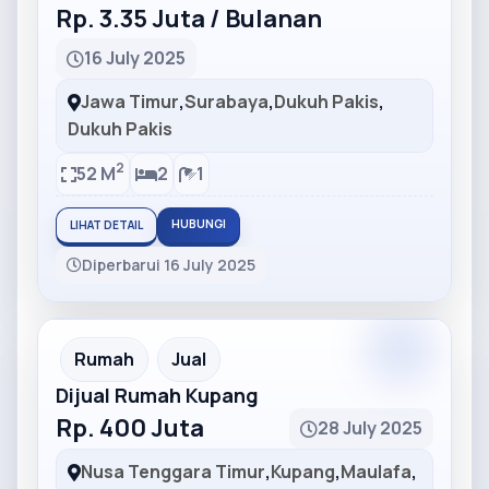
Rp. 3.35 Juta / Bulanan
16 July 2025
Jawa Timur
,
Surabaya
,
Dukuh Pakis
,
Dukuh Pakis
2
52 M
2
1
HUBUNGI
LIHAT DETAIL
Diperbarui 16 July 2025
Partner
Partner Ad
Rumah
Jual
Dijual Rumah Kupang
Rp. 400 Juta
28 July 2025
Nusa Tenggara Timur
,
Kupang
,
Maulafa
,