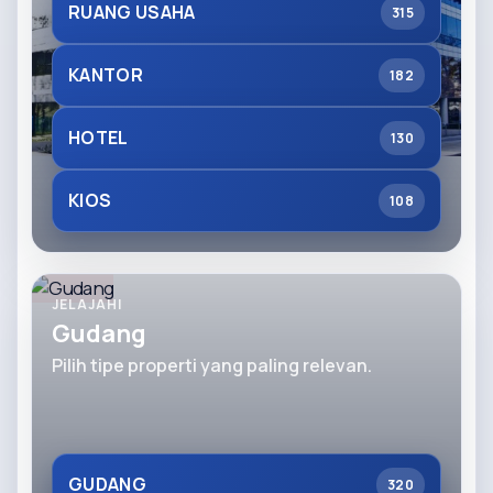
RUANG USAHA
315
KANTOR
182
HOTEL
130
KIOS
108
JELAJAHI
Gudang
Pilih tipe properti yang paling relevan.
GUDANG
320