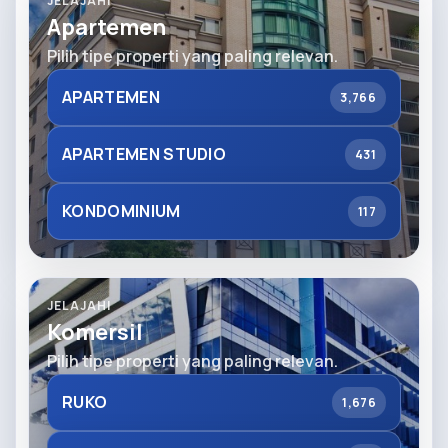
JELAJAHI
Apartemen
Pilih tipe properti yang paling relevan.
APARTEMEN
3,766
APARTEMEN STUDIO
431
KONDOMINIUM
117
JELAJAHI
Komersil
Pilih tipe properti yang paling relevan.
RUKO
1,676