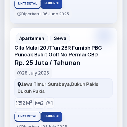
HUBUNGI
LIHAT DETAIL
Diperbarui 06 June 2025
Partner
Partner Ad
Apartemen
Sewa
Gila Mulai 20JT'an 2BR Furnish PBG
Puncak Bukit Golf No Permai CBD
Rp. 25 Juta / Tahunan
28 July 2025
Jawa Timur
,
Surabaya
,
Dukuh Pakis
,
Dukuh Pakis
2
52 M
2
1
HUBUNGI
LIHAT DETAIL
Diperbarui 28 July 2025