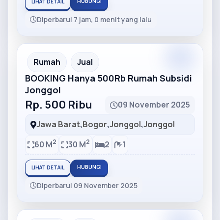
HUBUNGI
LIHAT DETAIL
Diperbarui 7 jam, 0 menit yang lalu
Partner
Partner Ad
Rumah
Jual
BOOKING Hanya 500Rb Rumah Subsidi
Jonggol
Rp. 500 Ribu
09 November 2025
Jawa Barat
,
Bogor
,
Jonggol
,
Jonggol
2
2
60 M
30 M
2
1
HUBUNGI
LIHAT DETAIL
Diperbarui 09 November 2025