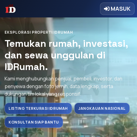
MASUK
EKSPLORASI PROPERTI IDRUMAH
Temukan rumah, investasi,
dan sewa unggulan di
IDRumah.
Kami menghubungkan penjual, pembeli, investor, dan
penyewa dengan foto jernih, data lengkap, serta
dukungan tim lokal yang responsif.
LISTING TERKURASI IDRUMAH
JANGKAUAN NASIONAL
KONSULTAN SIAP BANTU