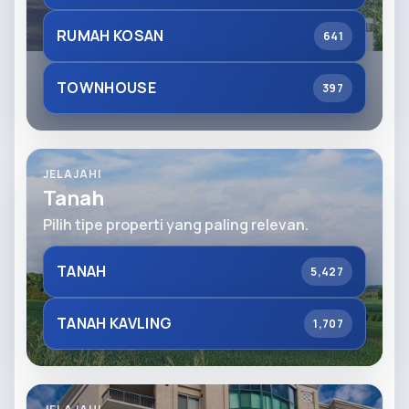
RUMAH KOSAN
641
TOWNHOUSE
397
JELAJAHI
Tanah
Pilih tipe properti yang paling relevan.
TANAH
5,427
TANAH KAVLING
1,707