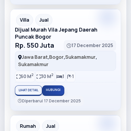
Partner
Partner Ad
Villa
Jual
Dijual Murah Vila Jepang Daerah
Puncak Bogor
Rp. 550 Juta
17 December 2025
Jawa Barat
,
Bogor
,
Sukamakmur
,
Sukamakmur
2
2
60 M
30 M
1
1
HUBUNGI
LIHAT DETAIL
Diperbarui 17 December 2025
Partner
Partner Ad
Rumah
Jual