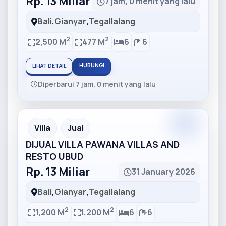
Rp. 13 Miliar
7 jam, 0 menit yang lalu
Bali
,
Gianyar
,
Tegallalang
2
2
2,500 M
477 M
6
6
HUBUNGI
LIHAT DETAIL
Diperbarui 7 jam, 0 menit yang lalu
Partner
Partner Ad
Villa
Jual
DIJUAL VILLA PAWANA VILLAS AND
RESTO UBUD
Rp. 13 Miliar
31 January 2026
Bali
,
Gianyar
,
Tegallalang
2
2
1,200 M
1,200 M
6
6