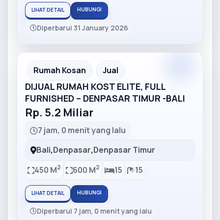
HUBUNGI
LIHAT DETAIL
Diperbarui 31 January 2026
Partner
Partner Ad
Rumah Kosan
Jual
DIJUAL RUMAH KOST ELITE, FULL
FURNISHED – DENPASAR TIMUR -BALI
Rp. 5.2 Miliar
7 jam, 0 menit yang lalu
Bali
,
Denpasar
,
Denpasar Timur
2
2
450 M
600 M
15
15
HUBUNGI
LIHAT DETAIL
Diperbarui 7 jam, 0 menit yang lalu