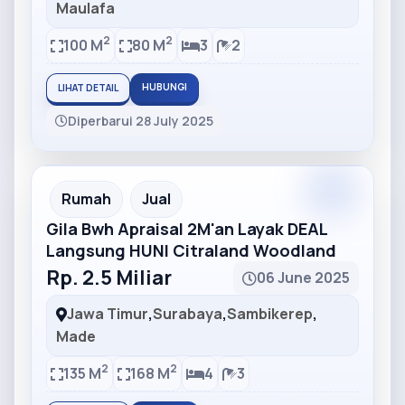
Maulafa
2
2
100 M
80 M
3
2
HUBUNGI
LIHAT DETAIL
Diperbarui 28 July 2025
Partner
Partner Ad
Rumah
Jual
Gila Bwh Apraisal 2M'an Layak DEAL
Langsung HUNI Citraland Woodland
Rp. 2.5 Miliar
06 June 2025
Jawa Timur
,
Surabaya
,
Sambikerep
,
Made
2
2
135 M
168 M
4
3