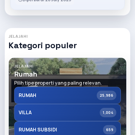
JELAJAHI
Kategori populer
JELAJAHI
Rumah
Pilih tipe properti yang paling relevan.
RUMAH
25,986
VILLA
1,004
RUMAH SUBSIDI
659