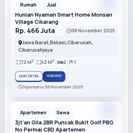
Partner
Partner Ad
Rumah
Jual
Hunian Nyaman Smart Home Monsan
Village Cikarang
Rp. 466 Juta
08 November 2025
Jawa Barat
,
Bekasi
,
Cibarusah
,
Cibarusahjaya
2
2
72 M
42 M
2
1
HUBUNGI
LIHAT DETAIL
Diperbarui 08 November 2025
Partner
Partner Ad
Apartemen
Sewa
3jt'an Gila 2BR Puncak Bukit Golf PBG
No Permai CBD Apartemen