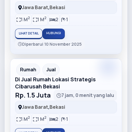
Jawa Barat
,
Bekasi
2
2
1 M
1 M
2
1
HUBUNGI
LIHAT DETAIL
Diperbarui 10 November 2025
Partner
Partner Ad
Rumah
Jual
Di Jual Rumah Lokasi Strategis
Cibarusah Bekasi
Rp. 1.5 Juta
7 jam, 0 menit yang lalu
Jawa Barat
,
Bekasi
2
2
1 M
1 M
2
1