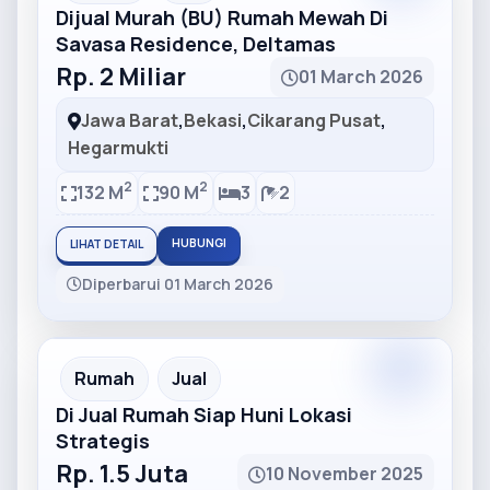
Dijual Murah (BU) Rumah Mewah Di
Savasa Residence, Deltamas
Rp. 2 Miliar
01 March 2026
Jawa Barat
,
Bekasi
,
Cikarang Pusat
,
Hegarmukti
2
2
132 M
90 M
3
2
HUBUNGI
LIHAT DETAIL
Diperbarui 01 March 2026
Partner
Partner Ad
Rumah
Jual
Di Jual Rumah Siap Huni Lokasi
Strategis
Rp. 1.5 Juta
10 November 2025