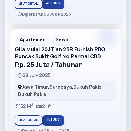
HUBUNGI
LIHAT DETAIL
Diperbarui 06 June 2025
Partner
Partner Ad
Apartemen
Sewa
Gila Mulai 20JT'an 2BR Furnish PBG
Puncak Bukit Golf No Permai CBD
Rp. 25 Juta / Tahunan
28 July 2025
Jawa Timur
,
Surabaya
,
Dukuh Pakis
,
Dukuh Pakis
2
52 M
2
1
HUBUNGI
LIHAT DETAIL
Diperbarui 28 July 2025