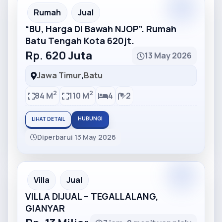
Partner
Partner Ad
Rumah
Jual
“BU, Harga Di Bawah NJOP”. Rumah
Batu Tengah Kota 620jt.
Rp. 620 Juta
13 May 2026
Jawa Timur
,
Batu
2
2
84 M
110 M
4
2
HUBUNGI
LIHAT DETAIL
Diperbarui 13 May 2026
Partner
Partner Ad
Villa
Jual
VILLA DIJUAL – TEGALLALANG,
GIANYAR