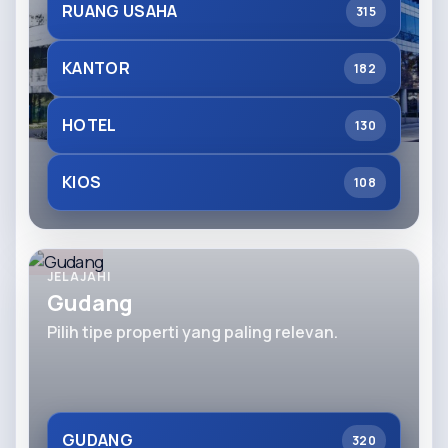
RUANG USAHA
315
KANTOR
182
HOTEL
130
KIOS
108
JELAJAHI
Gudang
Pilih tipe properti yang paling relevan.
GUDANG
320