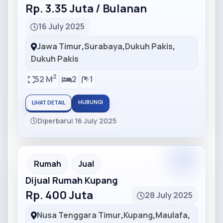
Rp. 3.35 Juta / Bulanan
16 July 2025
Jawa Timur
,
Surabaya
,
Dukuh Pakis
,
Dukuh Pakis
2
52 M
2
1
HUBUNGI
LIHAT DETAIL
Diperbarui 16 July 2025
Partner
Partner Ad
Rumah
Jual
Dijual Rumah Kupang
Rp. 400 Juta
28 July 2025
Nusa Tenggara Timur
,
Kupang
,
Maulafa
,