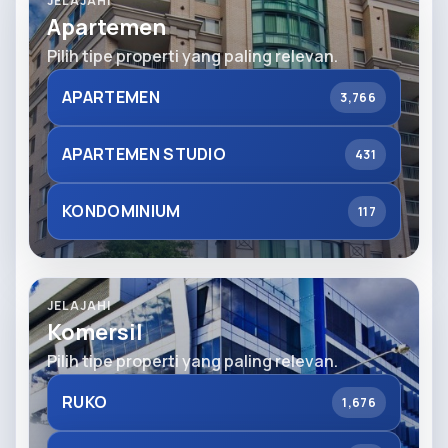
JELAJAHI
Apartemen
Pilih tipe properti yang paling relevan.
APARTEMEN
3,766
APARTEMEN STUDIO
431
KONDOMINIUM
117
JELAJAHI
Komersil
Pilih tipe properti yang paling relevan.
RUKO
1,676