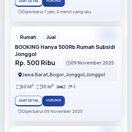
HUBUNGI
LIHAT DETAIL
Diperbarui 7 jam, 0 menit yang lalu
Partner
Partner Ad
Rumah
Jual
BOOKING Hanya 500Rb Rumah Subsidi
Jonggol
Rp. 500 Ribu
09 November 2025
Jawa Barat
,
Bogor
,
Jonggol
,
Jonggol
2
2
60 M
30 M
2
1
HUBUNGI
LIHAT DETAIL
Diperbarui 09 November 2025