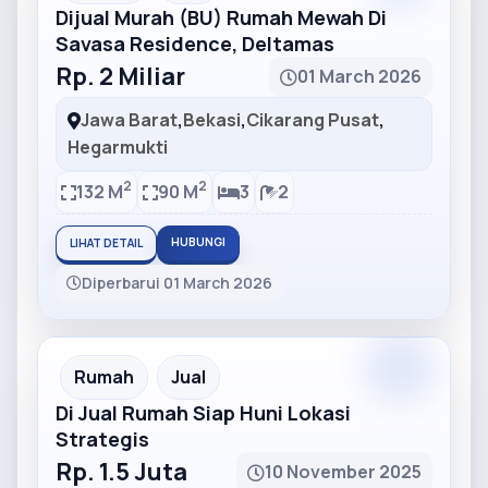
Dijual Murah (BU) Rumah Mewah Di
Savasa Residence, Deltamas
Rp. 2 Miliar
01 March 2026
Jawa Barat
,
Bekasi
,
Cikarang Pusat
,
Hegarmukti
2
2
132 M
90 M
3
2
HUBUNGI
LIHAT DETAIL
Diperbarui 01 March 2026
Partner
Partner Ad
Rumah
Jual
Di Jual Rumah Siap Huni Lokasi
Strategis
Rp. 1.5 Juta
10 November 2025