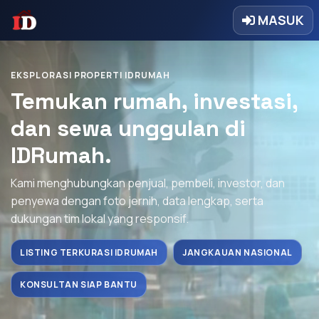
MASUK
EKSPLORASI PROPERTI IDRUMAH
Temukan rumah, investasi,
dan sewa unggulan di
IDRumah.
Kami menghubungkan penjual, pembeli, investor, dan
penyewa dengan foto jernih, data lengkap, serta
dukungan tim lokal yang responsif.
LISTING TERKURASI IDRUMAH
JANGKAUAN NASIONAL
KONSULTAN SIAP BANTU