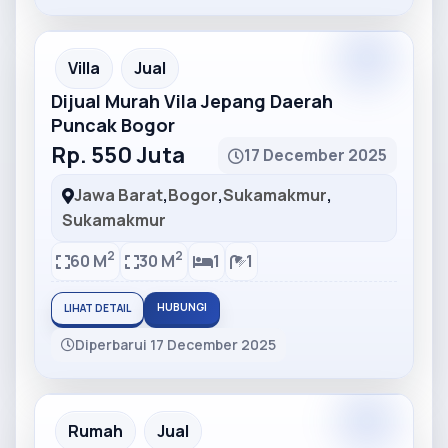
Partner
Partner Ad
Villa
Jual
Dijual Murah Vila Jepang Daerah
Puncak Bogor
Rp. 550 Juta
17 December 2025
Jawa Barat
,
Bogor
,
Sukamakmur
,
Sukamakmur
2
2
60 M
30 M
1
1
HUBUNGI
LIHAT DETAIL
Diperbarui 17 December 2025
Partner
Partner Ad
Rumah
Jual