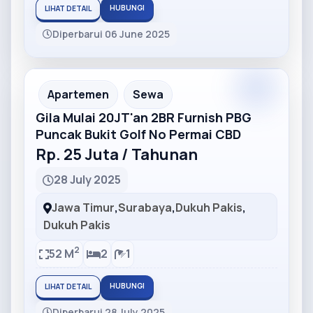
HUBUNGI
LIHAT DETAIL
Diperbarui 06 June 2025
Partner
Partner Ad
Apartemen
Sewa
Gila Mulai 20JT'an 2BR Furnish PBG
Puncak Bukit Golf No Permai CBD
Rp. 25 Juta / Tahunan
28 July 2025
Jawa Timur
,
Surabaya
,
Dukuh Pakis
,
Dukuh Pakis
2
52 M
2
1
HUBUNGI
LIHAT DETAIL
Diperbarui 28 July 2025