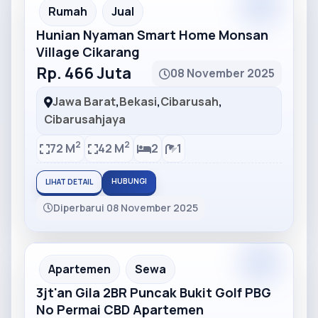
Partner
Partner Ad
Rumah
Jual
Hunian Nyaman Smart Home Monsan
Village Cikarang
Rp. 466 Juta
08 November 2025
Jawa Barat
,
Bekasi
,
Cibarusah
,
Cibarusahjaya
2
2
72 M
42 M
2
1
HUBUNGI
LIHAT DETAIL
Diperbarui 08 November 2025
Partner
Partner Ad
Apartemen
Sewa
3jt'an Gila 2BR Puncak Bukit Golf PBG
No Permai CBD Apartemen