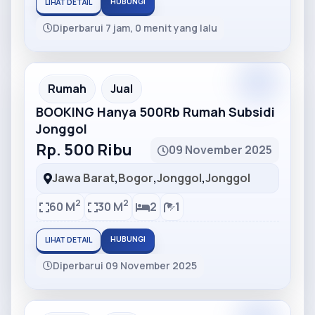
HUBUNGI
LIHAT DETAIL
Diperbarui 7 jam, 0 menit yang lalu
Partner
Partner Ad
Rumah
Jual
BOOKING Hanya 500Rb Rumah Subsidi
Jonggol
Rp. 500 Ribu
09 November 2025
Jawa Barat
,
Bogor
,
Jonggol
,
Jonggol
2
2
60 M
30 M
2
1
HUBUNGI
LIHAT DETAIL
Diperbarui 09 November 2025