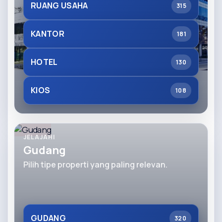
RUANG USAHA
315
KANTOR
181
HOTEL
130
KIOS
108
JELAJAHI
Gudang
Pilih tipe properti yang paling relevan.
GUDANG
320