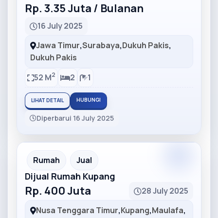
Rp. 3.35 Juta / Bulanan
16 July 2025
Jawa Timur
,
Surabaya
,
Dukuh Pakis
,
Dukuh Pakis
2
52 M
2
1
HUBUNGI
LIHAT DETAIL
Diperbarui 16 July 2025
Partner
Partner Ad
Rumah
Jual
Dijual Rumah Kupang
Rp. 400 Juta
28 July 2025
Nusa Tenggara Timur
,
Kupang
,
Maulafa
,