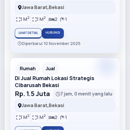
Jawa Barat
,
Bekasi
2
2
1 M
1 M
2
1
HUBUNGI
LIHAT DETAIL
Diperbarui 10 November 2025
Partner
Partner Ad
Rumah
Jual
Di Jual Rumah Lokasi Strategis
Cibarusah Bekasi
Rp. 1.5 Juta
7 jam, 0 menit yang lalu
Jawa Barat
,
Bekasi
2
2
1 M
1 M
2
1