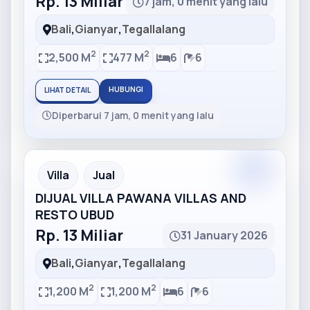
Rp. 13 Miliar
7 jam, 0 menit yang lalu
Bali
,
Gianyar
,
Tegallalang
2
2
2,500 M
477 M
6
6
HUBUNGI
LIHAT DETAIL
Diperbarui 7 jam, 0 menit yang lalu
Partner
Partner Ad
Villa
Jual
DIJUAL VILLA PAWANA VILLAS AND
RESTO UBUD
Rp. 13 Miliar
31 January 2026
Bali
,
Gianyar
,
Tegallalang
2
2
1,200 M
1,200 M
6
6