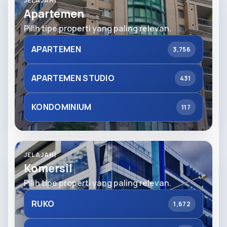
JELAJAHI
Apartemen
Pilih tipe properti yang paling relevan.
APARTEMEN
3,756
APARTEMEN STUDIO
431
KONDOMINIUM
117
JELAJAHI
Komersil
Pilih tipe properti yang paling relevan.
RUKO
1,672