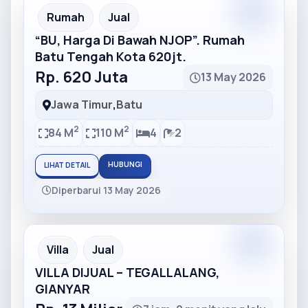
Partner
Partner Ad
Rumah
Jual
“BU, Harga Di Bawah NJOP”. Rumah
Batu Tengah Kota 620jt.
Rp. 620 Juta
13 May 2026
Jawa Timur
,
Batu
2
2
84 M
110 M
4
2
HUBUNGI
LIHAT DETAIL
Diperbarui 13 May 2026
Partner
Partner Ad
Villa
Jual
VILLA DIJUAL – TEGALLALANG,
GIANYAR