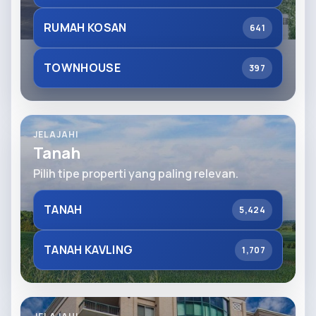
RUMAH KOSAN
641
TOWNHOUSE
397
JELAJAHI
Tanah
Pilih tipe properti yang paling relevan.
TANAH
5,424
TANAH KAVLING
1,707