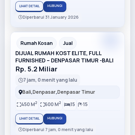
HUBUNGI
LIHAT DETAIL
Diperbarui 31 January 2026
Partner
Partner Ad
Rumah Kosan
Jual
DIJUAL RUMAH KOST ELITE, FULL
FURNISHED – DENPASAR TIMUR -BALI
Rp. 5.2 Miliar
7 jam, 0 menit yang lalu
Bali
,
Denpasar
,
Denpasar Timur
2
2
450 M
600 M
15
15
HUBUNGI
LIHAT DETAIL
Diperbarui 7 jam, 0 menit yang lalu