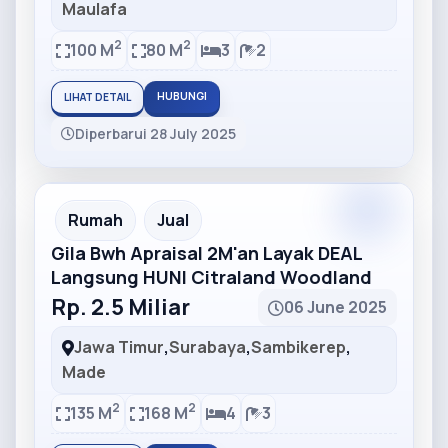
Maulafa
2
2
100 M
80 M
3
2
HUBUNGI
LIHAT DETAIL
Diperbarui 28 July 2025
Partner
Partner Ad
Rumah
Jual
Gila Bwh Apraisal 2M'an Layak DEAL
Langsung HUNI Citraland Woodland
Rp. 2.5 Miliar
06 June 2025
Jawa Timur
,
Surabaya
,
Sambikerep
,
Made
2
2
135 M
168 M
4
3