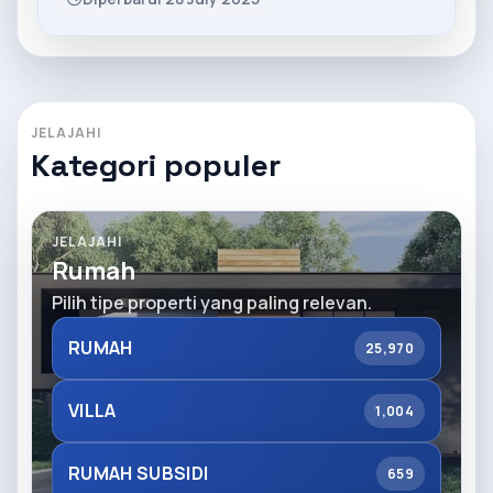
JELAJAHI
Kategori populer
JELAJAHI
Rumah
Pilih tipe properti yang paling relevan.
RUMAH
25,970
VILLA
1,004
RUMAH SUBSIDI
659