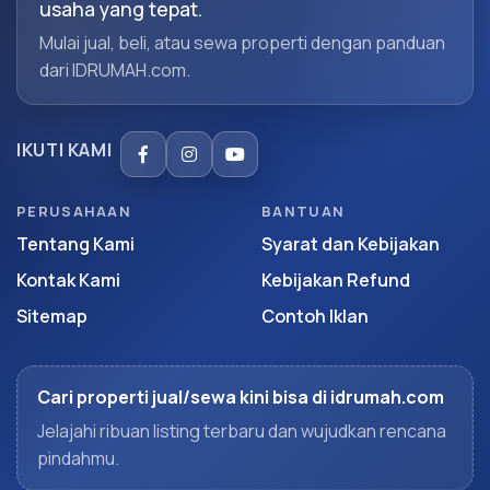
usaha yang tepat.
Mulai jual, beli, atau sewa properti dengan panduan
dari IDRUMAH.com.
IKUTI KAMI
PERUSAHAAN
BANTUAN
Tentang Kami
Syarat dan Kebijakan
Kontak Kami
Kebijakan Refund
Sitemap
Contoh Iklan
Cari properti jual/sewa kini bisa di idrumah.com
Jelajahi ribuan listing terbaru dan wujudkan rencana
pindahmu.