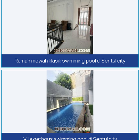
Rumah mewah klasik swimming pool di Sentul city
Villa gethous swimming pool di Sentul city