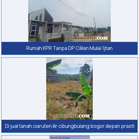
Rumah KPR Tanpa DP Cililan Mulai 1jtan
Di jual tanah ciaruten ilir cibungbulang bogor.depan prasti