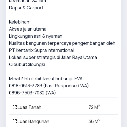
Keamanan 24 Jam
Dapur & Carport
Kelebihan:
Akses jalan utama
Lingkungan asri & nyaman
Kualitas bangunan terpercaya pengembangan oleh
PT Kentanix Supra International
Lokasi super strategis di Jalan Raya Utama
CibuburCileungsi
Minat? Info lebih lanjut hubungi: EVA
0818-0613-3783 (Fast Response / WA)
0896-7503-7032 (WA)
2
Luas Tanah
72 M
2
Luas Bangunan
36 M