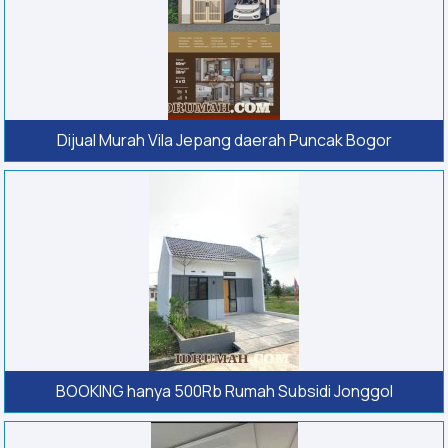
Dijual Murah Vila Jepang daerah Puncak Bogor
BOOKING hanya 500Rb Rumah Subsidi Jonggol