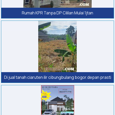
Rumah KPR Tanpa DP Cililan Mulai 1jtan
Di jual tanah ciaruten ilir cibungbulang bogor.depan prasti