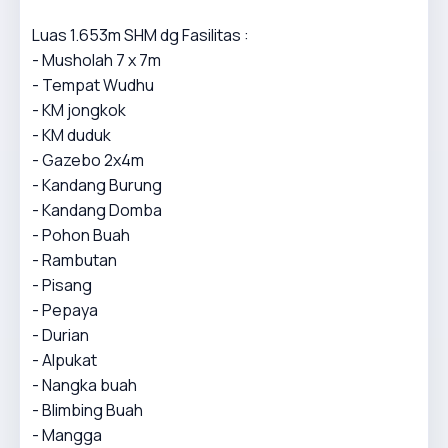
Luas 1.653m SHM dg Fasilitas :
- Musholah 7 x 7m
- Tempat Wudhu
- KM jongkok
- KM duduk
- Gazebo 2x4m
- Kandang Burung
- Kandang Domba
- Pohon Buah
- Rambutan
- Pisang
- Pepaya
- Durian
- Alpukat
- Nangka buah
- Blimbing Buah
- Mangga