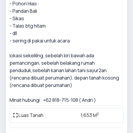
- Pohon Hias :
- Pandan Bali
- Sikas
- Talas btg hitam
- dll
- sering di pakai untuk acara
lokasi sekeliling, sebelah kiri bawah ada
pemancingan, sebelah belakang rumah
penduduk,sebelah kanan lahan tani sayur2an
(rencana dibuat perumahan), depan tanah kosong
(rencana dibuat perumahan)
Minat hubungi : +62 818-715-108 ( Andri )
2
Luas Tanah
1,653 M