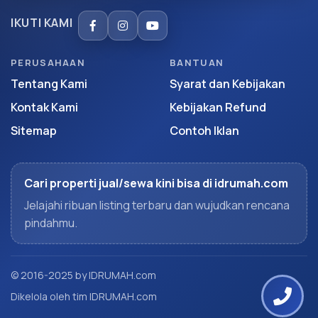
IKUTI KAMI
PERUSAHAAN
BANTUAN
Tentang Kami
Syarat dan Kebijakan
Kontak Kami
Kebijakan Refund
Sitemap
Contoh Iklan
Cari properti jual/sewa kini bisa di idrumah.com
Jelajahi ribuan listing terbaru dan wujudkan rencana
pindahmu.
© 2016-2025 by IDRUMAH.com
Dikelola oleh tim IDRUMAH.com