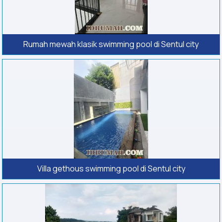
Rumah mewah klasik swimming pool di Sentul city
Villa gethous swimming pool di Sentul city