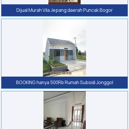
Dijual Murah Vila Jepang daerah Puncak Bogor
BOOKING hanya 500Rb Rumah Subsidi Jonggol