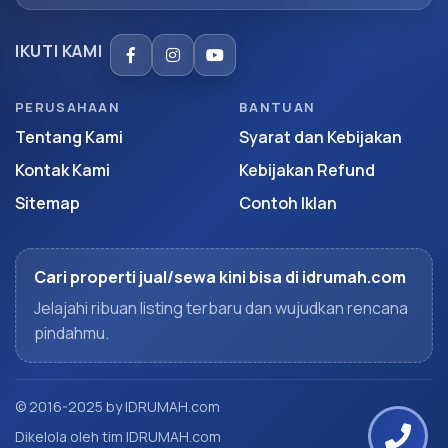
IKUTI KAMI
PERUSAHAAN
BANTUAN
Tentang Kami
Syarat dan Kebijakan
Kontak Kami
Kebijakan Refund
Sitemap
Contoh Iklan
Cari properti jual/sewa kini bisa di idrumah.com
Jelajahi ribuan listing terbaru dan wujudkan rencana
pindahmu.
© 2016-2025 by IDRUMAH.com
Dikelola oleh tim IDRUMAH.com