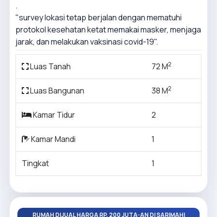
.
"survey lokasi tetap berjalan dengan mematuhi
protokol kesehatan ketat memakai masker, menjaga
jarak, dan melakukan vaksinasi covid-19".
2
Luas Tanah
72 M
2
Luas Bangunan
38 M
Kamar Tidur
2
Kamar Mandi
1
Tingkat
1
RUMAH DIJUAL HARGA RP. 200 JUTA-AN DI SARIMAHI