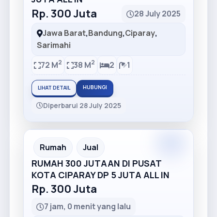
Rp. 300 Juta
28 July 2025
Jawa Barat
,
Bandung
,
Ciparay
,
Sarimahi
2
2
72 M
38 M
2
1
HUBUNGI
LIHAT DETAIL
Diperbarui 28 July 2025
Premium
Recommended
Rumah
Jual
RUMAH 300 JUTAAN DI PUSAT
KOTA CIPARAY DP 5 JUTA ALL IN
Rp. 300 Juta
7 jam, 0 menit yang lalu