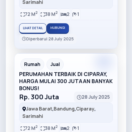
Sarimahi
2
2
72 M
38 M
2
1
HUBUNGI
LIHAT DETAIL
Diperbarui 28 July 2025
Premium
Recommended
Rumah
Jual
PERUMAHAN TERBAIK DI CIPARAY,
HARGA MULAI 300 JUTAAN BANYAK
BONUS!
Rp. 300 Juta
28 July 2025
Jawa Barat
,
Bandung
,
Ciparay
,
Sarimahi
2
2
72 M
38 M
2
1