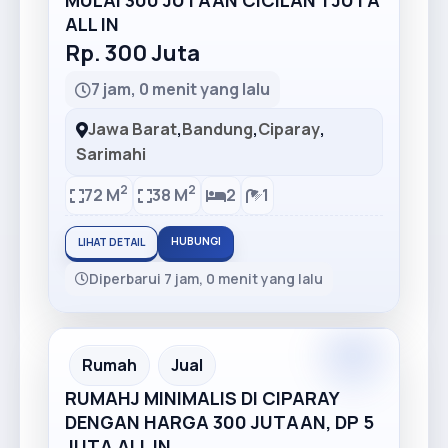
MULAI 300 JUTAAN CICILAN 1 JUTA
ALL IN
Rp. 300 Juta
7 jam, 0 menit yang lalu
Jawa Barat
,
Bandung
,
Ciparay
,
Sarimahi
2
2
72 M
38 M
2
1
HUBUNGI
LIHAT DETAIL
Diperbarui 7 jam, 0 menit yang lalu
Premium
Recommended
Rumah
Jual
RUMAHJ MINIMALIS DI CIPARAY
DENGAN HARGA 300 JUTAAN, DP 5
JUTA ALL IN