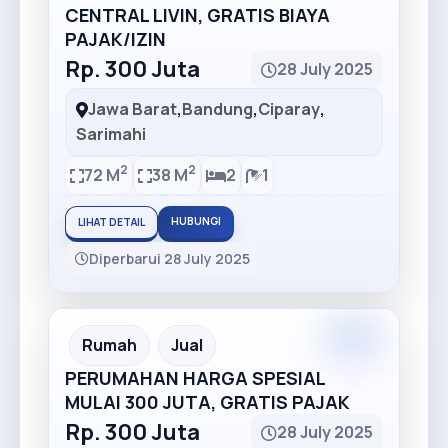
CENTRAL LIVIN, GRATIS BIAYA
PAJAK/IZIN
Rp. 300 Juta
28 July 2025
Jawa Barat
,
Bandung
,
Ciparay
,
Sarimahi
2
2
72 M
38 M
2
1
HUBUNGI
LIHAT DETAIL
Diperbarui 28 July 2025
Premium
Recommended
Rumah
Jual
PERUMAHAN HARGA SPESIAL
MULAI 300 JUTA, GRATIS PAJAK
Rp. 300 Juta
28 July 2025