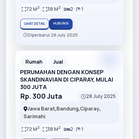
2
2
72 M
38 M
2
1
HUBUNGI
LIHAT DETAIL
Diperbarui 28 July 2025
Premium
Recommended
Rumah
Jual
PERUMAHAN DENGAN KONSEP
SKANDINAVIAN DI CIPARAY, MULAI
300 JUTA
Rp. 300 Juta
28 July 2025
Jawa Barat
,
Bandung
,
Ciparay
,
Sarimahi
2
2
72 M
38 M
2
1