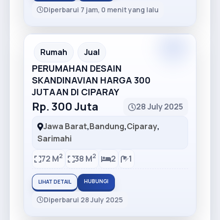
Diperbarui 7 jam, 0 menit yang lalu
Premium
Recommended
Rumah
Jual
PERUMAHAN DESAIN
SKANDINAVIAN HARGA 300
JUTAAN DI CIPARAY
Rp. 300 Juta
28 July 2025
Jawa Barat
,
Bandung
,
Ciparay
,
Sarimahi
2
2
72 M
38 M
2
1
HUBUNGI
LIHAT DETAIL
Diperbarui 28 July 2025