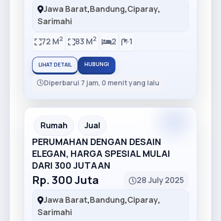
Jawa Barat
,
Bandung
,
Ciparay
,
Sarimahi
2
2
72 M
83 M
2
1
HUBUNGI
LIHAT DETAIL
Diperbarui 7 jam, 0 menit yang lalu
Premium
Recommended
Rumah
Jual
PERUMAHAN DENGAN DESAIN
ELEGAN, HARGA SPESIAL MULAI
DARI 300 JUTAAN
Rp. 300 Juta
28 July 2025
Jawa Barat
,
Bandung
,
Ciparay
,
Sarimahi