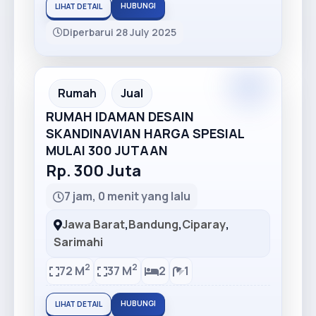
HUBUNGI
LIHAT DETAIL
Diperbarui 28 July 2025
Premium
Recommended
Rumah
Jual
RUMAH IDAMAN DESAIN
SKANDINAVIAN HARGA SPESIAL
MULAI 300 JUTAAN
Rp. 300 Juta
7 jam, 0 menit yang lalu
Jawa Barat
,
Bandung
,
Ciparay
,
Sarimahi
2
2
72 M
37 M
2
1
HUBUNGI
LIHAT DETAIL