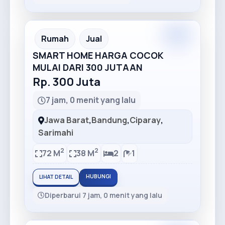
Premium
Recommended
Rumah
Jual
SMART HOME HARGA COCOK
MULAI DARI 300 JUTAAN
Rp. 300 Juta
7 jam, 0 menit yang lalu
Jawa Barat
,
Bandung
,
Ciparay
,
Sarimahi
2
2
72 M
38 M
2
1
HUBUNGI
LIHAT DETAIL
Diperbarui 7 jam, 0 menit yang lalu