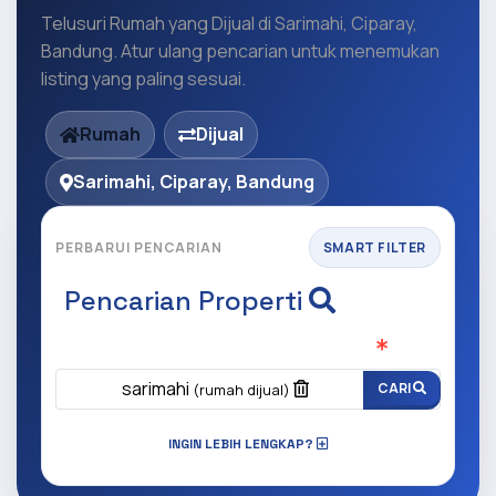
Telusuri Rumah yang Dijual di Sarimahi, Ciparay,
Bandung. Atur ulang pencarian untuk menemukan
listing yang paling sesuai.
Rumah
Dijual
Sarimahi, Ciparay, Bandung
PERBARUI PENCARIAN
SMART FILTER
Pencarian Properti
Apa yang ingin anda cari?
(Wajib Isi
)
sarimahi
CARI
(rumah dijual)
INGIN LEBIH LENGKAP?