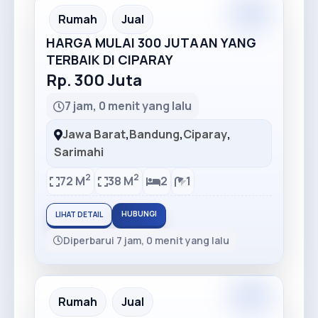
Premium
Recommended
Rumah
Jual
HARGA MULAI 300 JUTAAN YANG
TERBAIK DI CIPARAY
Rp. 300 Juta
7 jam, 0 menit yang lalu
Jawa Barat
,
Bandung
,
Ciparay
,
Sarimahi
2
2
72 M
38 M
2
1
HUBUNGI
LIHAT DETAIL
Diperbarui 7 jam, 0 menit yang lalu
Premium
Recommended
Rumah
Jual