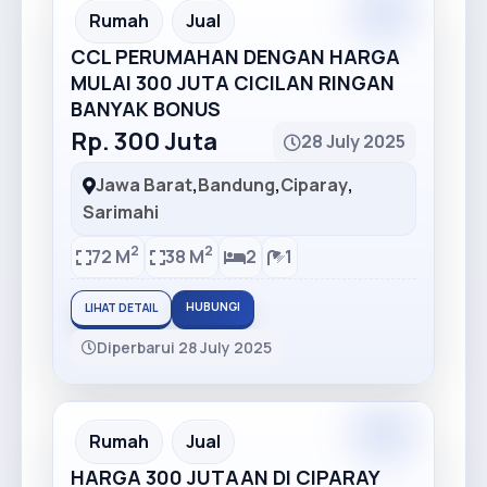
Premium
Recommended
Rumah
Jual
CCL PERUMAHAN DENGAN HARGA
MULAI 300 JUTA CICILAN RINGAN
BANYAK BONUS
Rp. 300 Juta
28 July 2025
Jawa Barat
,
Bandung
,
Ciparay
,
Sarimahi
2
2
72 M
38 M
2
1
HUBUNGI
LIHAT DETAIL
Diperbarui 28 July 2025
Premium
Recommended
Rumah
Jual
HARGA 300 JUTAAN DI CIPARAY