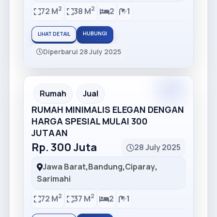
2
2
72 M
38 M
2
1
HUBUNGI
LIHAT DETAIL
Diperbarui 28 July 2025
Premium
Recommended
Rumah
Jual
RUMAH MINIMALIS ELEGAN DENGAN
HARGA SPESIAL MULAI 300
JUTAAN
Rp. 300 Juta
28 July 2025
Jawa Barat
,
Bandung
,
Ciparay
,
Sarimahi
2
2
72 M
37 M
2
1