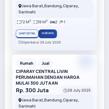
Jawa Barat
,
Bandung
,
Ciparay
,
Sarimahi
2
2
72 M
38 M
2
1
HUBUNGI
LIHAT DETAIL
Diperbarui 28 July 2025
Premium
Recommended
Rumah
Jual
CIPARAY CENTRAL LIVIN
PERUMAHAN DENGAN HARGA
MULAI 300 JUTAAN
Rp. 300 Juta
28 July 2025
Jawa Barat
,
Bandung
,
Ciparay
,
Sarimahi