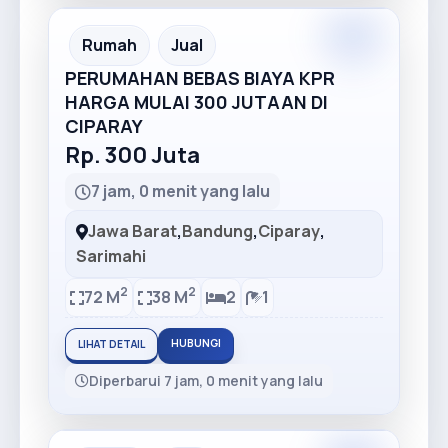
Premium
Recommended
Rumah
Jual
PERUMAHAN BEBAS BIAYA KPR
HARGA MULAI 300 JUTAAN DI
CIPARAY
Rp. 300 Juta
7 jam, 0 menit yang lalu
Jawa Barat
,
Bandung
,
Ciparay
,
Sarimahi
2
2
72 M
38 M
2
1
HUBUNGI
LIHAT DETAIL
Diperbarui 7 jam, 0 menit yang lalu