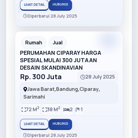
HUBUNGI
LIHAT DETAIL
Diperbarui 28 July 2025
Premium
Recommended
Rumah
Jual
PERUMAHAN CIPARAY HARGA
SPESIAL MULAI 300 JUTAAN
DESAIN SKANDINAVIAN
Rp. 300 Juta
28 July 2025
Jawa Barat
,
Bandung
,
Ciparay
,
Sarimahi
2
2
72 M
38 M
2
1
HUBUNGI
LIHAT DETAIL
Diperbarui 28 July 2025