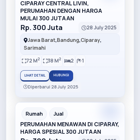
CIPARAY CENTRAL LIVIN,
PERUMAHAN DENGAN HARGA
MULAI 300 JUTAAN
Rp. 300 Juta
28 July 2025
Jawa Barat
,
Bandung
,
Ciparay
,
Sarimahi
2
2
72 M
38 M
2
1
HUBUNGI
LIHAT DETAIL
Diperbarui 28 July 2025
Premium
Recommended
Rumah
Jual
PERUMAHAN MENAWAN DI CIPARAY,
HARGA SPESIAL 300 JUTAAN