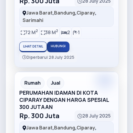
Rp. 300 Juta
28 July 2025
Jawa Barat
,
Bandung
,
Ciparay
,
Sarimahi
2
2
72 M
38 M
2
1
HUBUNGI
LIHAT DETAIL
Diperbarui 28 July 2025
Premium
Recommended
Rumah
Jual
PERUMAHAN IDAMAN DI KOTA
CIPARAY DENGAN HARGA SPESIAL
300 JUTAAN
Rp. 300 Juta
28 July 2025
Jawa Barat
,
Bandung
,
Ciparay
,