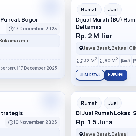
Partner
Partner Ad
Rumah
Jual
h Puncak Bogor
Dijual Murah (BU) Ru
Deltamas
17 December 2025
Rp. 2 Miliar
Sukamakmur
Jawa Barat
,
Bekasi
,
Ci
2
2
132 M
90 M
3
iperbarui 17 December 2025
HUBUNGI
LIHAT DETAIL
Partner
Partner Ad
Rumah
Jual
Strategis
Di Jual Rumah Lokasi 
Rp. 1.5 Juta
10 November 2025
Jawa Barat
,
Bekasi