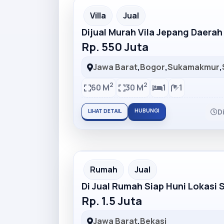
Partner Ad
Villa
Jual
Dijual Murah Vila Jepang Daera
Rp. 550 Juta
Jawa Barat
,
Bogor
,
Sukamakmur
,
2
2
60 M
30 M
1
1
HUBUNGI
D
LIHAT DETAIL
Partner Ad
Rumah
Jual
Di Jual Rumah Siap Huni Lokasi 
Rp. 1.5 Juta
Jawa Barat
,
Bekasi