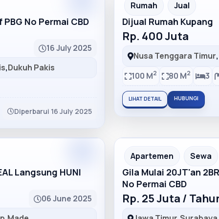
Partner
Partner Ad
Rumah
Jual
lf PBG No Permai CBD
Dijual Rumah Kupang
Rp. 400 Juta
16 July 2025
Nusa Tenggara Timur
,
is
,
Dukuh Pakis
2
2
100 M
80 M
3
HUBUNGI
LIHAT DETAIL
Diperbarui 16 July 2025
Partner
Partner Ad
Apartemen
Sewa
DEAL Langsung HUNI
Gila Mulai 20JT'an 2B
No Permai CBD
Rp. 25 Juta / Tah
06 June 2025
ep
,
Made
Jawa Timur
,
Surabaya