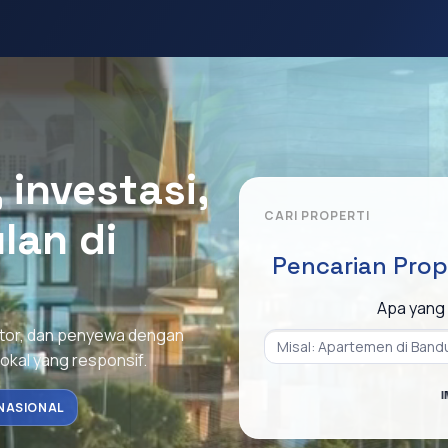
investasi,
CARI PROPERTI
lan di
Pencarian Prop
Apa yang 
stor, dan penyewa dengan
lokal yang responsif.
I
NASIONAL