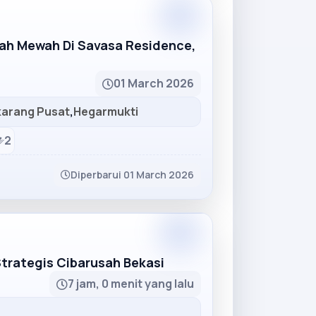
Partner
mah Mewah Di Savasa Residence,
01 March 2026
karang Pusat
,
Hegarmukti
2
Diperbarui 01 March 2026
Partner
Strategis Cibarusah Bekasi
7 jam, 0 menit yang lalu