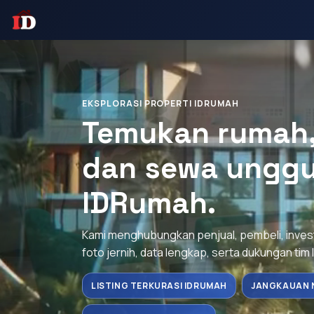
EKSPLORASI PROPERTI IDRUMAH
Temukan rumah, 
dan sewa unggu
IDRumah.
Kami menghubungkan penjual, pembeli, inve
foto jernih, data lengkap, serta dukungan tim 
LISTING TERKURASI IDRUMAH
JANGKAUAN 