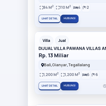
2
2
84 M
110 M
4
2
HUBUNGI
LIHAT DETAIL
Partner Ad
Villa
Jual
DIJUAL VILLA PAWANA VILLAS 
Rp. 13 Miliar
Bali
,
Gianyar
,
Tegallalang
2
2
1,200 M
1,200 M
6
6
HUBUNGI
LIHAT DETAIL