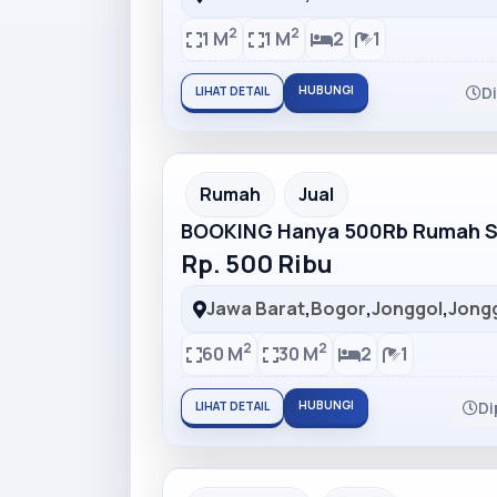
2
2
1 M
1 M
2
1
HUBUNGI
D
LIHAT DETAIL
Partner Ad
Rumah
Jual
BOOKING Hanya 500Rb Rumah Su
Rp. 500 Ribu
Jawa Barat
,
Bogor
,
Jonggol
,
Jong
2
2
60 M
30 M
2
1
HUBUNGI
Di
LIHAT DETAIL