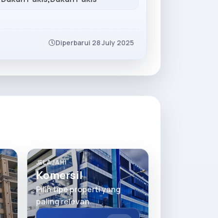
Diperbarui 28 July 2025
JELAJAHI
Komersil
Pilih tipe properti yang
paling relevan.