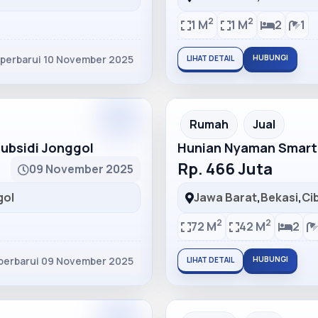
2
2
1 M
1 M
2
1
iperbarui 10 November 2025
HUBUNGI
LIHAT DETAIL
Partner
Partner Ad
Rumah
Jual
bsidi Jonggol
Hunian Nyaman Smart
Rp. 466 Juta
09 November 2025
gol
Jawa Barat
,
Bekasi
,
Ci
2
2
72 M
42 M
2
perbarui 09 November 2025
HUBUNGI
LIHAT DETAIL