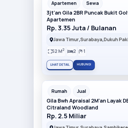
Partner Ad
Apartemen
Sewa
3jt'an Gila 2BR Puncak Bukit Go
Apartemen
Rp. 3.35 Juta / Bulanan
Jawa Timur
,
Surabaya
,
Dukuh Pak
2
52 M
2
1
HUBUNGI
LIHAT DETAIL
Partner Ad
Rumah
Jual
Gila Bwh Apraisal 2M'an Layak 
Citraland Woodland
Rp. 2.5 Miliar
Jawa Timur
,
Surabaya
,
Sambiker