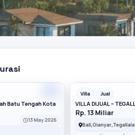
kurasi
Partner
Partner Ad
Villa
Jual
mah Batu Tengah Kota
VILLA DIJUAL – TEGA
Rp. 13 Miliar
13 May 2026
Bali
,
Gianyar
,
Tegallal