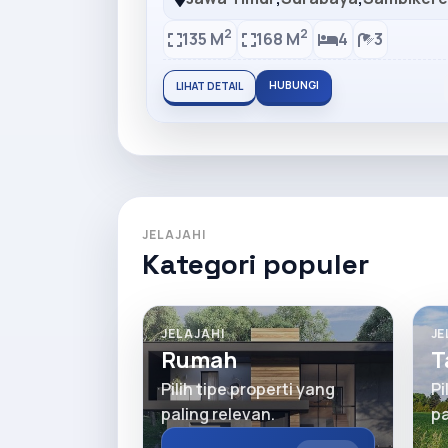
2
2
135 M
168 M
4
3
HUBUNGI
LIHAT DETAIL
JELAJAHI
Kategori populer
JELAJAHI
JE
Rumah
T
Pilih tipe properti yang
Pi
paling relevan.
pa