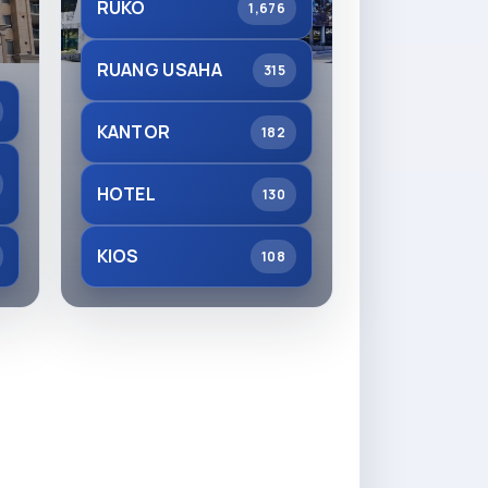
RUKO
1,676
RUANG USAHA
315
KANTOR
182
HOTEL
130
KIOS
108