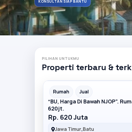
KONSULTAN SIAP BANTU
PILIHAN UNTUKMU
Properti terbaru & ter
Partner Ad
Rumah
Jual
“BU, Harga Di Bawah NJOP”. Ru
620jt.
Rp. 620 Juta
Jawa Timur
,
Batu