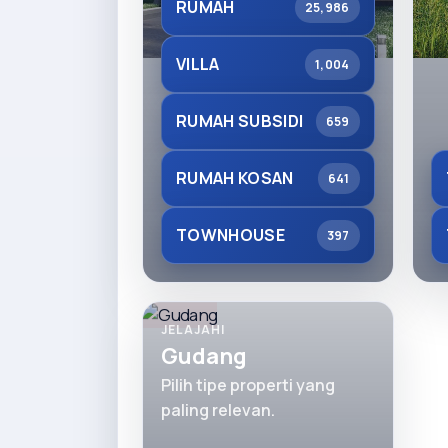
RUMAH
25,986
VILLA
1,004
RUMAH SUBSIDI
659
RUMAH KOSAN
641
TOWNHOUSE
397
JELAJAHI
Gudang
Pilih tipe properti yang
paling relevan.