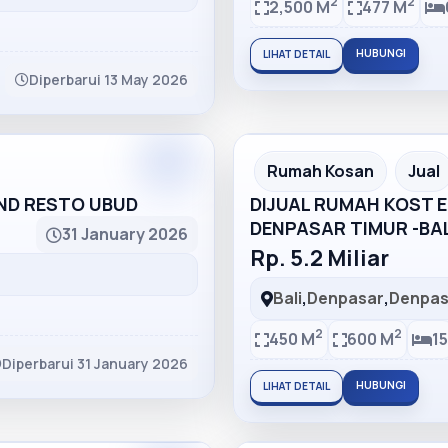
2
2
2,500 M
477 M
HUBUNGI
LIHAT DETAIL
Diperbarui 13 May 2026
Partner
Partner Ad
Rumah Kosan
Jual
AND RESTO UBUD
DIJUAL RUMAH KOST EL
DENPASAR TIMUR -BAL
31 January 2026
Rp. 5.2 Miliar
Bali
,
Denpasar
,
Denpas
2
2
450 M
600 M
15
Diperbarui 31 January 2026
HUBUNGI
LIHAT DETAIL