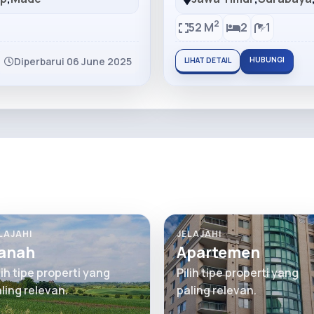
2
52 M
2
1
Diperbarui 06 June 2025
HUBUNGI
LIHAT DETAIL
LAJAHI
JELAJAHI
anah
Apartemen
lih tipe properti yang
Pilih tipe properti yang
ling relevan.
paling relevan.