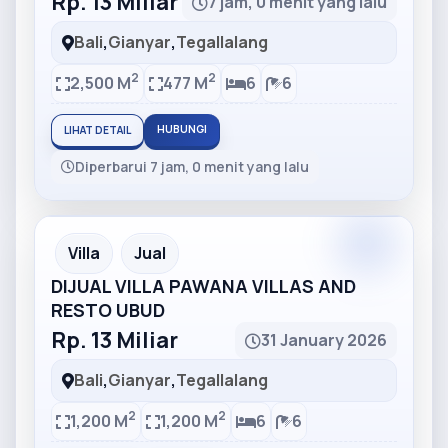
Rp. 13 Miliar
7 jam, 0 menit yang lalu
Bali
,
Gianyar
,
Tegallalang
2
2
2,500 M
477 M
6
6
HUBUNGI
LIHAT DETAIL
Diperbarui 7 jam, 0 menit yang lalu
Partner
Partner Ad
Villa
Jual
DIJUAL VILLA PAWANA VILLAS AND
RESTO UBUD
Rp. 13 Miliar
31 January 2026
Bali
,
Gianyar
,
Tegallalang
2
2
1,200 M
1,200 M
6
6