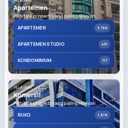
JELAJAHI
Apartemen
Pilih tipe properti yang paling relevan.
APARTEMEN
3,766
APARTEMEN STUDIO
431
KONDOMINIUM
117
JELAJAHI
Komersil
Pilih tipe properti yang paling relevan.
RUKO
1,676