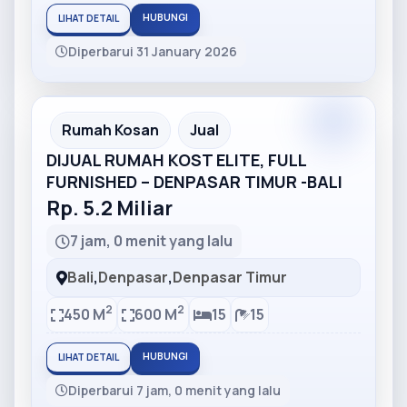
HUBUNGI
LIHAT DETAIL
Diperbarui 31 January 2026
Partner
Partner Ad
Rumah Kosan
Jual
DIJUAL RUMAH KOST ELITE, FULL
FURNISHED – DENPASAR TIMUR -BALI
Rp. 5.2 Miliar
7 jam, 0 menit yang lalu
Bali
,
Denpasar
,
Denpasar Timur
2
2
450 M
600 M
15
15
HUBUNGI
LIHAT DETAIL
Diperbarui 7 jam, 0 menit yang lalu