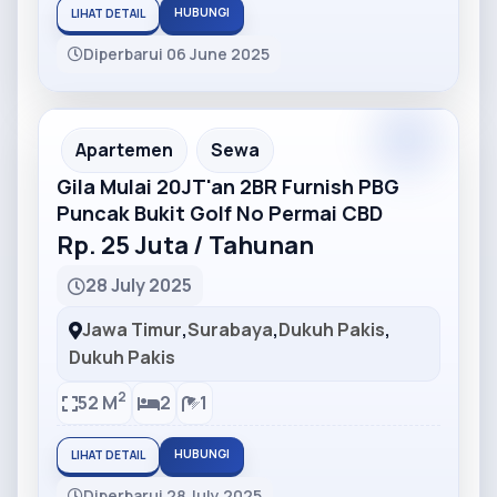
HUBUNGI
LIHAT DETAIL
Diperbarui 06 June 2025
Partner
Partner Ad
Apartemen
Sewa
Gila Mulai 20JT'an 2BR Furnish PBG
Puncak Bukit Golf No Permai CBD
Rp. 25 Juta / Tahunan
28 July 2025
Jawa Timur
,
Surabaya
,
Dukuh Pakis
,
Dukuh Pakis
2
52 M
2
1
HUBUNGI
LIHAT DETAIL
Diperbarui 28 July 2025