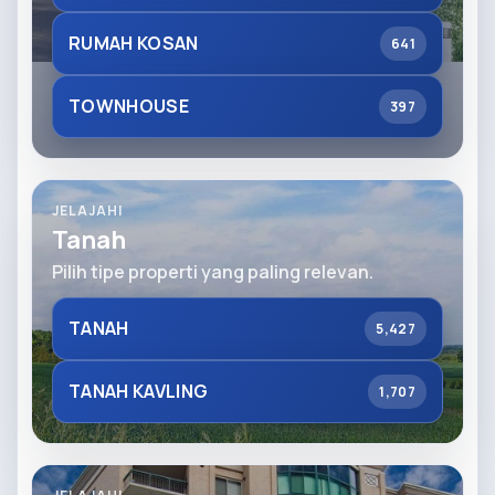
RUMAH KOSAN
641
TOWNHOUSE
397
JELAJAHI
Tanah
Pilih tipe properti yang paling relevan.
TANAH
5,427
TANAH KAVLING
1,707