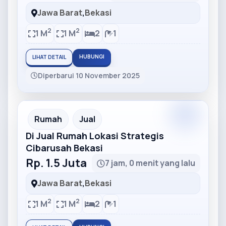
Jawa Barat
,
Bekasi
2
2
1 M
1 M
2
1
HUBUNGI
LIHAT DETAIL
Diperbarui 10 November 2025
Partner
Partner Ad
Rumah
Jual
Di Jual Rumah Lokasi Strategis
Cibarusah Bekasi
Rp. 1.5 Juta
7 jam, 0 menit yang lalu
Jawa Barat
,
Bekasi
2
2
1 M
1 M
2
1