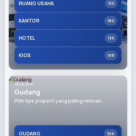
RUANG USAHA
315
KANTOR
182
HOTEL
130
KIOS
108
JELAJAHI
Gudang
Pilih tipe properti yang paling relevan.
GUDANG
320