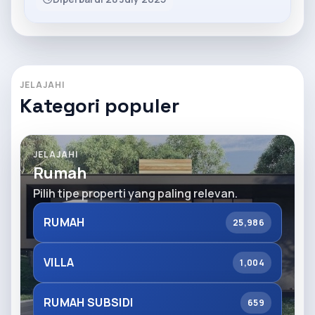
JELAJAHI
Kategori populer
JELAJAHI
Rumah
Pilih tipe properti yang paling relevan.
RUMAH
25,986
VILLA
1,004
RUMAH SUBSIDI
659