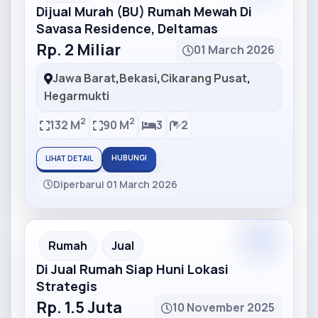
Dijual Murah (BU) Rumah Mewah Di
Savasa Residence, Deltamas
Rp. 2 Miliar
01 March 2026
Jawa Barat
,
Bekasi
,
Cikarang Pusat
,
Hegarmukti
2
2
132 M
90 M
3
2
HUBUNGI
LIHAT DETAIL
Diperbarui 01 March 2026
Partner
Partner Ad
Rumah
Jual
Di Jual Rumah Siap Huni Lokasi
Strategis
Rp. 1.5 Juta
10 November 2025