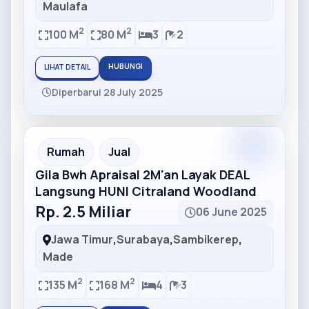
Maulafa
2
2
100 M
80 M
3
2
HUBUNGI
LIHAT DETAIL
Diperbarui 28 July 2025
Partner
Partner Ad
Rumah
Jual
Gila Bwh Apraisal 2M'an Layak DEAL
Langsung HUNI Citraland Woodland
Rp. 2.5 Miliar
06 June 2025
Jawa Timur
,
Surabaya
,
Sambikerep
,
Made
2
2
135 M
168 M
4
3