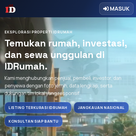
MASUK
EKSPLORASI PROPERTI IDRUMAH
Temukan rumah, investasi,
dan sewa unggulan di
IDRumah.
Kami menghubungkan penjual, pembeli, investor, dan
penyewa dengan foto jernih, data lengkap, serta
dukungan tim lokal yang responsif.
LISTING TERKURASI IDRUMAH
JANGKAUAN NASIONAL
KONSULTAN SIAP BANTU