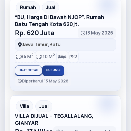
Partner
Partner Ad
Rumah
Jual
“BU, Harga Di Bawah NJOP”. Rumah
Batu Tengah Kota 620jt.
Rp. 620 Juta
13 May 2026
Jawa Timur
,
Batu
2
2
84 M
110 M
4
2
HUBUNGI
LIHAT DETAIL
Diperbarui 13 May 2026
Partner
Partner Ad
Villa
Jual
VILLA DIJUAL – TEGALLALANG,
GIANYAR