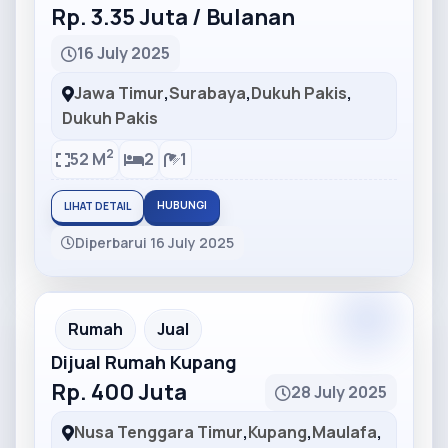
Rp. 3.35 Juta / Bulanan
16 July 2025
Jawa Timur
,
Surabaya
,
Dukuh Pakis
,
Dukuh Pakis
2
52 M
2
1
HUBUNGI
LIHAT DETAIL
Diperbarui 16 July 2025
Partner
Partner Ad
Rumah
Jual
Dijual Rumah Kupang
Rp. 400 Juta
28 July 2025
Nusa Tenggara Timur
,
Kupang
,
Maulafa
,