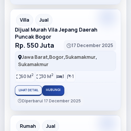
Partner
Partner Ad
Villa
Jual
Dijual Murah Vila Jepang Daerah
Puncak Bogor
Rp. 550 Juta
17 December 2025
Jawa Barat
,
Bogor
,
Sukamakmur
,
Sukamakmur
2
2
60 M
30 M
1
1
HUBUNGI
LIHAT DETAIL
Diperbarui 17 December 2025
Partner
Partner Ad
Rumah
Jual