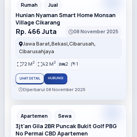
Partner
Partner Ad
Rumah
Jual
Hunian Nyaman Smart Home Monsan
Village Cikarang
Rp. 466 Juta
08 November 2025
Jawa Barat
,
Bekasi
,
Cibarusah
,
Cibarusahjaya
2
2
72 M
42 M
2
1
HUBUNGI
LIHAT DETAIL
Diperbarui 08 November 2025
Partner
Partner Ad
Apartemen
Sewa
3jt'an Gila 2BR Puncak Bukit Golf PBG
No Permai CBD Apartemen