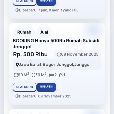
HUBUNGI
LIHAT DETAIL
Diperbarui 7 jam, 0 menit yang lalu
Partner
Partner Ad
Rumah
Jual
BOOKING Hanya 500Rb Rumah Subsidi
Jonggol
Rp. 500 Ribu
09 November 2025
Jawa Barat
,
Bogor
,
Jonggol
,
Jonggol
2
2
60 M
30 M
2
1
HUBUNGI
LIHAT DETAIL
Diperbarui 09 November 2025