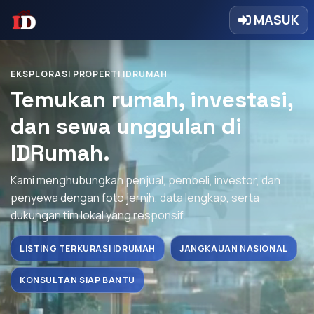
MASUK
EKSPLORASI PROPERTI IDRUMAH
Temukan rumah, investasi,
dan sewa unggulan di
IDRumah.
Kami menghubungkan penjual, pembeli, investor, dan
penyewa dengan foto jernih, data lengkap, serta
dukungan tim lokal yang responsif.
LISTING TERKURASI IDRUMAH
JANGKAUAN NASIONAL
KONSULTAN SIAP BANTU