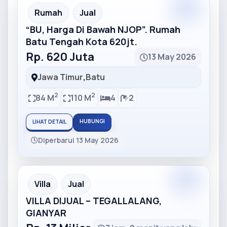
Partner
Partner Ad
Rumah
Jual
“BU, Harga Di Bawah NJOP”. Rumah
Batu Tengah Kota 620jt.
Rp. 620 Juta
13 May 2026
Jawa Timur
,
Batu
2
2
84 M
110 M
4
2
HUBUNGI
LIHAT DETAIL
Diperbarui 13 May 2026
Partner
Partner Ad
Villa
Jual
VILLA DIJUAL – TEGALLALANG,
GIANYAR