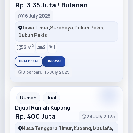
Rp. 3.35 Juta / Bulanan
16 July 2025
Jawa Timur
,
Surabaya
,
Dukuh Pakis
,
Dukuh Pakis
2
52 M
2
1
HUBUNGI
LIHAT DETAIL
Diperbarui 16 July 2025
Partner
Partner Ad
Rumah
Jual
Dijual Rumah Kupang
Rp. 400 Juta
28 July 2025
Nusa Tenggara Timur
,
Kupang
,
Maulafa
,