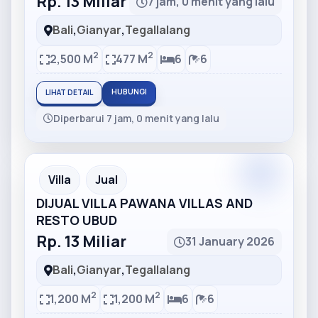
Rp. 13 Miliar
7 jam, 0 menit yang lalu
Bali
,
Gianyar
,
Tegallalang
2
2
2,500 M
477 M
6
6
HUBUNGI
LIHAT DETAIL
Diperbarui 7 jam, 0 menit yang lalu
Partner
Partner Ad
Villa
Jual
DIJUAL VILLA PAWANA VILLAS AND
RESTO UBUD
Rp. 13 Miliar
31 January 2026
Bali
,
Gianyar
,
Tegallalang
2
2
1,200 M
1,200 M
6
6