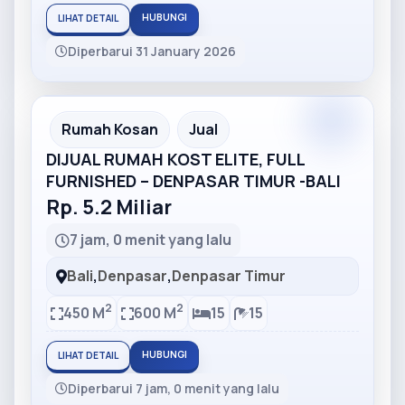
HUBUNGI
LIHAT DETAIL
Diperbarui 31 January 2026
Partner
Partner Ad
Rumah Kosan
Jual
DIJUAL RUMAH KOST ELITE, FULL
FURNISHED – DENPASAR TIMUR -BALI
Rp. 5.2 Miliar
7 jam, 0 menit yang lalu
Bali
,
Denpasar
,
Denpasar Timur
2
2
450 M
600 M
15
15
HUBUNGI
LIHAT DETAIL
Diperbarui 7 jam, 0 menit yang lalu