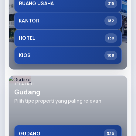
RUANG USAHA
315
KANTOR
182
HOTEL
130
KIOS
108
JELAJAHI
Gudang
Pilih tipe properti yang paling relevan.
GUDANG
320