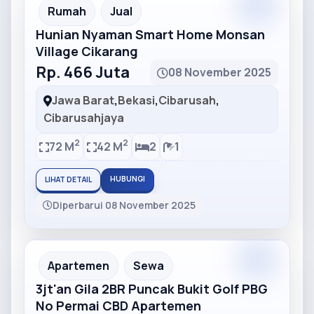
Partner
Partner Ad
Rumah
Jual
Hunian Nyaman Smart Home Monsan
Village Cikarang
Rp. 466 Juta
08 November 2025
Jawa Barat
,
Bekasi
,
Cibarusah
,
Cibarusahjaya
2
2
72 M
42 M
2
1
HUBUNGI
LIHAT DETAIL
Diperbarui 08 November 2025
Partner
Partner Ad
Apartemen
Sewa
3jt'an Gila 2BR Puncak Bukit Golf PBG
No Permai CBD Apartemen