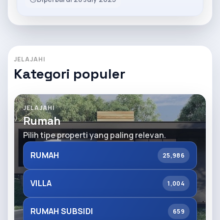
JELAJAHI
Kategori populer
JELAJAHI
Rumah
Pilih tipe properti yang paling relevan.
RUMAH
25,986
VILLA
1,004
RUMAH SUBSIDI
659