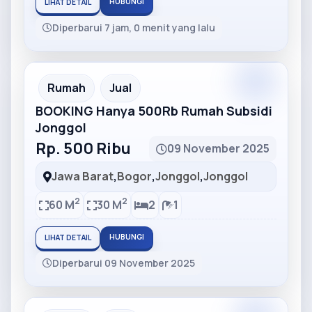
HUBUNGI
LIHAT DETAIL
Diperbarui 7 jam, 0 menit yang lalu
Partner
Partner Ad
Rumah
Jual
BOOKING Hanya 500Rb Rumah Subsidi
Jonggol
Rp. 500 Ribu
09 November 2025
Jawa Barat
,
Bogor
,
Jonggol
,
Jonggol
2
2
60 M
30 M
2
1
HUBUNGI
LIHAT DETAIL
Diperbarui 09 November 2025