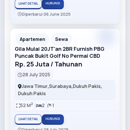
HUBUNGI
LIHAT DETAIL
Diperbarui 06 June 2025
Partner
Partner Ad
Apartemen
Sewa
Gila Mulai 20JT'an 2BR Furnish PBG
Puncak Bukit Golf No Permai CBD
Rp. 25 Juta / Tahunan
28 July 2025
Jawa Timur
,
Surabaya
,
Dukuh Pakis
,
Dukuh Pakis
2
52 M
2
1
HUBUNGI
LIHAT DETAIL
Diperbarui 28 July 2025