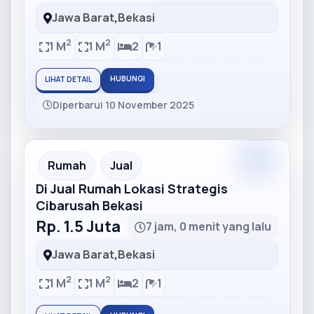
Jawa Barat
,
Bekasi
2
2
1 M
1 M
2
1
HUBUNGI
LIHAT DETAIL
Diperbarui 10 November 2025
Partner
Partner Ad
Rumah
Jual
Di Jual Rumah Lokasi Strategis
Cibarusah Bekasi
Rp. 1.5 Juta
7 jam, 0 menit yang lalu
Jawa Barat
,
Bekasi
2
2
1 M
1 M
2
1