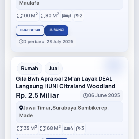
Maulafa
2
2
100 M
80 M
3
2
HUBUNGI
LIHAT DETAIL
Diperbarui 28 July 2025
Partner
Partner Ad
Rumah
Jual
Gila Bwh Apraisal 2M'an Layak DEAL
Langsung HUNI Citraland Woodland
Rp. 2.5 Miliar
06 June 2025
Jawa Timur
,
Surabaya
,
Sambikerep
,
Made
2
2
135 M
168 M
4
3