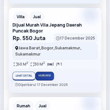
Partner
Partner Ad
Villa
Jual
Dijual Murah Vila Jepang Daerah
Puncak Bogor
Rp. 550 Juta
17 December 2025
Jawa Barat
,
Bogor
,
Sukamakmur
,
Sukamakmur
2
2
60 M
30 M
1
1
HUBUNGI
LIHAT DETAIL
Diperbarui 17 December 2025
Partner
Partner Ad
Rumah
Jual