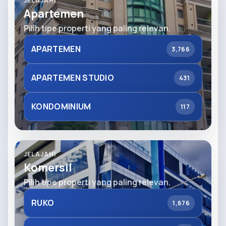
JELAJAHI
Apartemen
Pilih tipe properti yang paling relevan.
APARTEMEN
3,766
APARTEMEN STUDIO
431
KONDOMINIUM
117
JELAJAHI
Komersil
Pilih tipe properti yang paling relevan.
RUKO
1,676