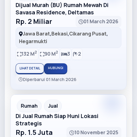
Dijual Murah (BU) Rumah Mewah Di
Savasa Residence, Deltamas
Rp. 2 Miliar
01 March 2026
Jawa Barat
,
Bekasi
,
Cikarang Pusat
,
Hegarmukti
2
2
132 M
90 M
3
2
HUBUNGI
LIHAT DETAIL
Diperbarui 01 March 2026
Partner
Partner Ad
Rumah
Jual
Di Jual Rumah Siap Huni Lokasi
Strategis
Rp. 1.5 Juta
10 November 2025