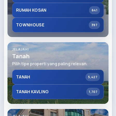
RUMAH KOSAN
641
TOWNHOUSE
397
JELAJAHI
Tanah
Pilih tipe properti yang paling relevan.
TANAH
5,427
TANAH KAVLING
1,707