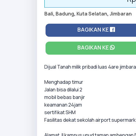
Bali
,
Badung
,
Kuta Selatan
,
Jimbaran
BAGIKAN KE
BAGIKAN KE
Dijual Tanah milik pribadi luas 4are jimbara
Menghadap timur
Jalan bisa dilalui 2
mobil bebas banjir
keamanan 24jam
sertifikat SHM
Fasilitas dekat sekolah airport supermarket
Alamat Jl kampus unud taman ambengan IV