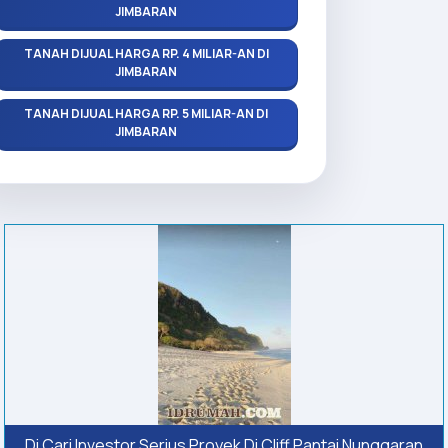
JIMBARAN
TANAH DIJUAL HARGA RP. 4 MILIAR-AN DI
JIMBARAN
TANAH DIJUAL HARGA RP. 5 MILIAR-AN DI
JIMBARAN
Di Cari Investor Serius Proyek Di Cliff Pantai Nunggaran