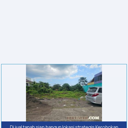
Di jual tanah siap bangun lokasi strategis Kerobokan