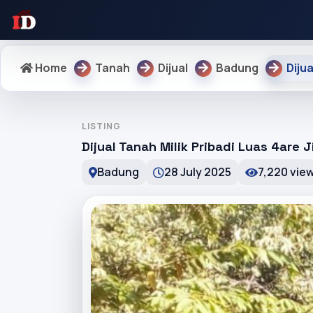
Home
Tanah
Dijual
Badung
Diju
LISTING
Dijual Tanah Milik Pribadi Luas 4are 
Badung
28 July 2025
7,220 vie