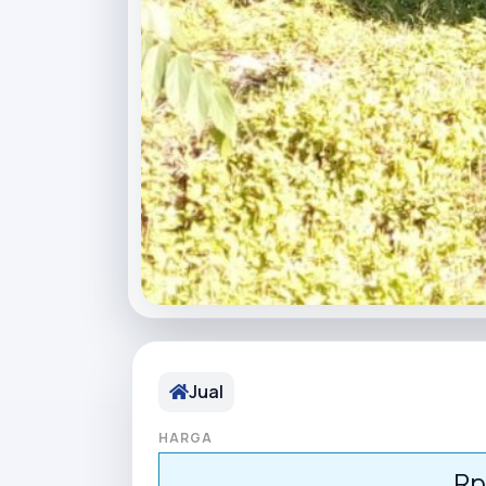
Jual
HARGA
Rp.