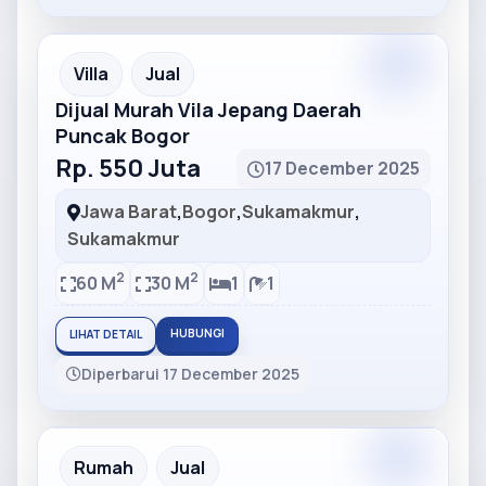
Partner
Partner Ad
Villa
Jual
Dijual Murah Vila Jepang Daerah
Puncak Bogor
Rp. 550 Juta
17 December 2025
Jawa Barat
,
Bogor
,
Sukamakmur
,
Sukamakmur
2
2
60 M
30 M
1
1
HUBUNGI
LIHAT DETAIL
Diperbarui 17 December 2025
Partner
Partner Ad
Rumah
Jual