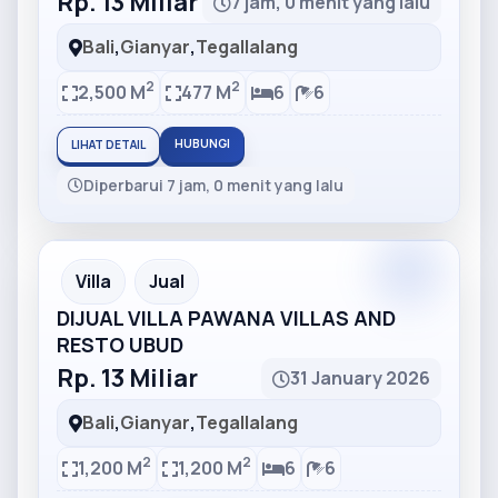
Rp. 13 Miliar
7 jam, 0 menit yang lalu
Bali
,
Gianyar
,
Tegallalang
2
2
2,500 M
477 M
6
6
HUBUNGI
LIHAT DETAIL
Diperbarui 7 jam, 0 menit yang lalu
Partner
Partner Ad
Villa
Jual
DIJUAL VILLA PAWANA VILLAS AND
RESTO UBUD
Rp. 13 Miliar
31 January 2026
Bali
,
Gianyar
,
Tegallalang
2
2
1,200 M
1,200 M
6
6