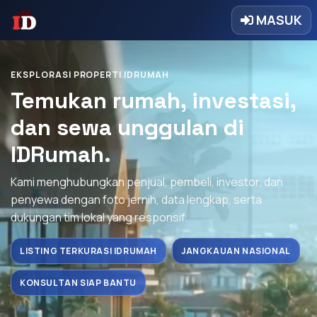
MASUK
EKSPLORASI PROPERTI IDRUMAH
Temukan rumah, investasi,
dan sewa unggulan di
IDRumah.
Kami menghubungkan penjual, pembeli, investor, dan
penyewa dengan foto jernih, data lengkap, serta
dukungan tim lokal yang responsif.
LISTING TERKURASI IDRUMAH
JANGKAUAN NASIONAL
KONSULTAN SIAP BANTU