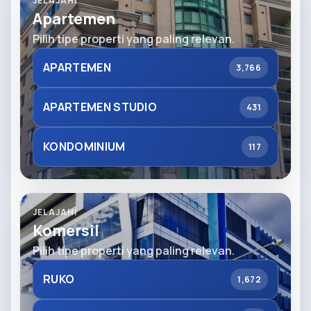
JELAJAHI
Apartemen
Pilih tipe properti yang paling relevan.
APARTEMEN
3,766
APARTEMEN STUDIO
431
KONDOMINIUM
117
JELAJAHI
Komersil
Pilih tipe properti yang paling relevan.
RUKO
1,672