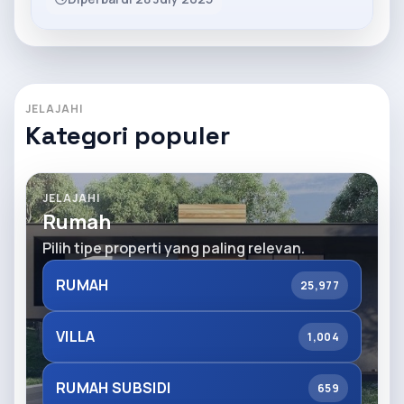
JELAJAHI
Kategori populer
JELAJAHI
Rumah
Pilih tipe properti yang paling relevan.
RUMAH
25,977
VILLA
1,004
RUMAH SUBSIDI
659