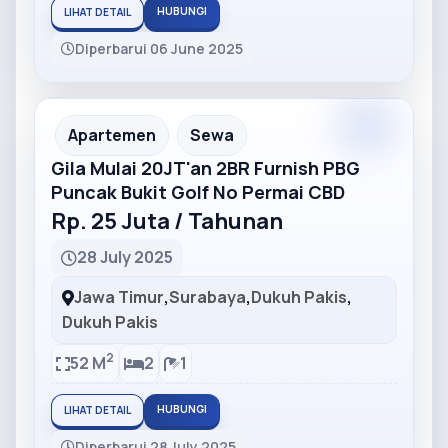
HUBUNGI
LIHAT DETAIL
Diperbarui 06 June 2025
Partner
Partner Ad
Apartemen
Sewa
Gila Mulai 20JT'an 2BR Furnish PBG
Puncak Bukit Golf No Permai CBD
Rp. 25 Juta / Tahunan
28 July 2025
Jawa Timur
,
Surabaya
,
Dukuh Pakis
,
Dukuh Pakis
2
52 M
2
1
HUBUNGI
LIHAT DETAIL
Diperbarui 28 July 2025