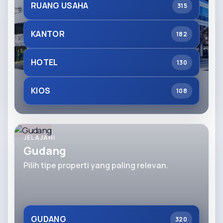
RUANG USAHA
315
KANTOR
182
HOTEL
130
KIOS
108
JELAJAHI
Gudang
Pilih tipe properti yang paling relevan.
GUDANG
320