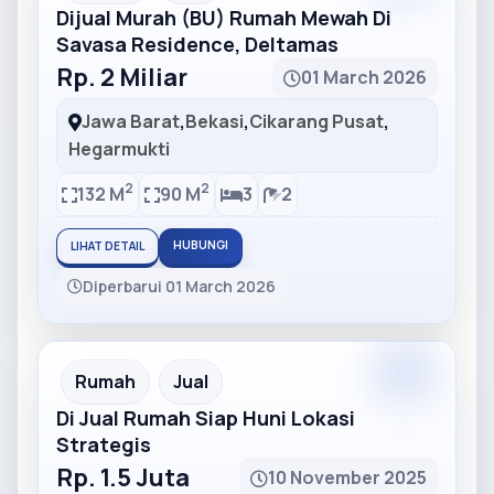
Dijual Murah (BU) Rumah Mewah Di
Savasa Residence, Deltamas
Rp. 2 Miliar
01 March 2026
Jawa Barat
,
Bekasi
,
Cikarang Pusat
,
Hegarmukti
2
2
132 M
90 M
3
2
HUBUNGI
LIHAT DETAIL
Diperbarui 01 March 2026
Partner
Partner Ad
Rumah
Jual
Di Jual Rumah Siap Huni Lokasi
Strategis
Rp. 1.5 Juta
10 November 2025