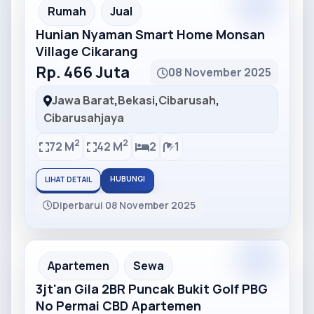
Partner
Partner Ad
Rumah
Jual
Hunian Nyaman Smart Home Monsan
Village Cikarang
Rp. 466 Juta
08 November 2025
Jawa Barat
,
Bekasi
,
Cibarusah
,
Cibarusahjaya
2
2
72 M
42 M
2
1
HUBUNGI
LIHAT DETAIL
Diperbarui 08 November 2025
Partner
Partner Ad
Apartemen
Sewa
3jt'an Gila 2BR Puncak Bukit Golf PBG
No Permai CBD Apartemen