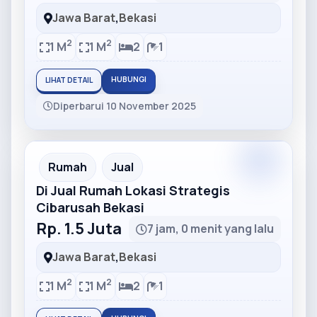
Jawa Barat
,
Bekasi
2
2
1 M
1 M
2
1
HUBUNGI
LIHAT DETAIL
Diperbarui 10 November 2025
Partner
Partner Ad
Rumah
Jual
Di Jual Rumah Lokasi Strategis
Cibarusah Bekasi
Rp. 1.5 Juta
7 jam, 0 menit yang lalu
Jawa Barat
,
Bekasi
2
2
1 M
1 M
2
1