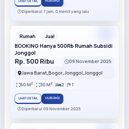
HUBUNGI
LIHAT DETAIL
Diperbarui 7 jam, 0 menit yang lalu
Partner
Partner Ad
Rumah
Jual
BOOKING Hanya 500Rb Rumah Subsidi
Jonggol
Rp. 500 Ribu
09 November 2025
Jawa Barat
,
Bogor
,
Jonggol
,
Jonggol
2
2
60 M
30 M
2
1
HUBUNGI
LIHAT DETAIL
Diperbarui 09 November 2025