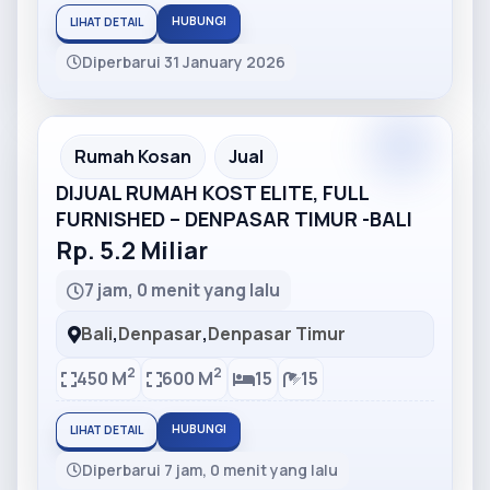
HUBUNGI
LIHAT DETAIL
Diperbarui 31 January 2026
Partner
Partner Ad
Rumah Kosan
Jual
DIJUAL RUMAH KOST ELITE, FULL
FURNISHED – DENPASAR TIMUR -BALI
Rp. 5.2 Miliar
7 jam, 0 menit yang lalu
Bali
,
Denpasar
,
Denpasar Timur
2
2
450 M
600 M
15
15
HUBUNGI
LIHAT DETAIL
Diperbarui 7 jam, 0 menit yang lalu