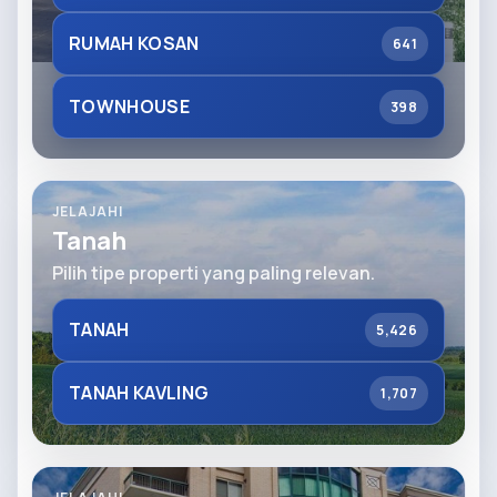
RUMAH KOSAN
641
TOWNHOUSE
398
JELAJAHI
Tanah
Pilih tipe properti yang paling relevan.
TANAH
5,426
TANAH KAVLING
1,707