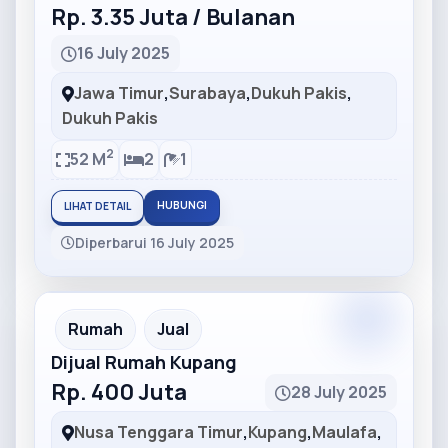
Rp. 3.35 Juta / Bulanan
16 July 2025
Jawa Timur
,
Surabaya
,
Dukuh Pakis
,
Dukuh Pakis
2
52 M
2
1
HUBUNGI
LIHAT DETAIL
Diperbarui 16 July 2025
Partner
Partner Ad
Rumah
Jual
Dijual Rumah Kupang
Rp. 400 Juta
28 July 2025
Nusa Tenggara Timur
,
Kupang
,
Maulafa
,