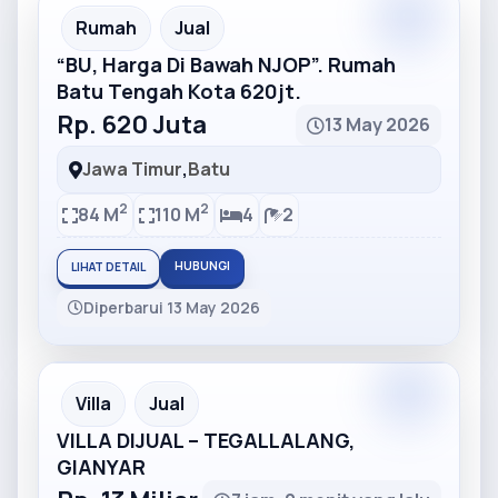
Partner
Partner Ad
Rumah
Jual
“BU, Harga Di Bawah NJOP”. Rumah
Batu Tengah Kota 620jt.
Rp. 620 Juta
13 May 2026
Jawa Timur
,
Batu
2
2
84 M
110 M
4
2
HUBUNGI
LIHAT DETAIL
Diperbarui 13 May 2026
Partner
Partner Ad
Villa
Jual
VILLA DIJUAL – TEGALLALANG,
GIANYAR