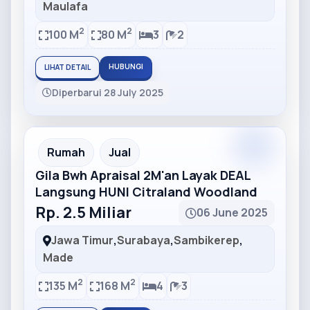
Maulafa
2
2
100 M
80 M
3
2
HUBUNGI
LIHAT DETAIL
Diperbarui 28 July 2025
Partner
Partner Ad
Rumah
Jual
Gila Bwh Apraisal 2M'an Layak DEAL
Langsung HUNI Citraland Woodland
Rp. 2.5 Miliar
06 June 2025
Jawa Timur
,
Surabaya
,
Sambikerep
,
Made
2
2
135 M
168 M
4
3