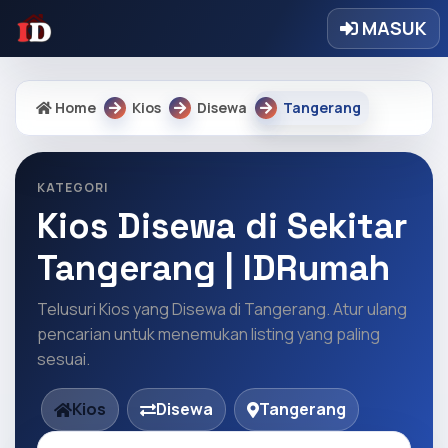
MASUK
Home
Kios
Disewa
Tangerang
KATEGORI
Kios Disewa di Sekitar
Tangerang | IDRumah
Telusuri Kios yang Disewa di Tangerang. Atur ulang
pencarian untuk menemukan listing yang paling
sesuai.
Kios
Disewa
Tangerang