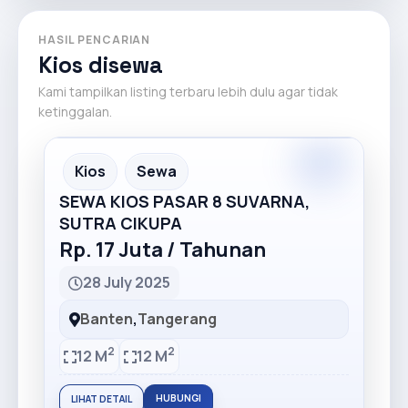
HASIL PENCARIAN
Kios disewa
Kami tampilkan listing terbaru lebih dulu agar tidak
ketinggalan.
Premium
Recommended
Kios
Sewa
SEWA KIOS PASAR 8 SUVARNA,
SUTRA CIKUPA
Rp. 17 Juta / Tahunan
28 July 2025
Banten
,
Tangerang
2
2
12 M
12 M
HUBUNGI
LIHAT DETAIL