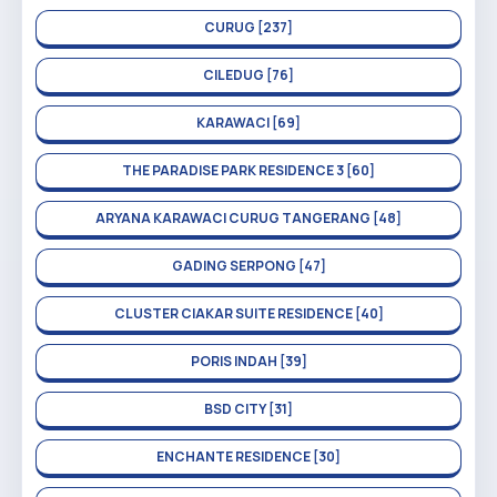
CURUG [237]
CILEDUG [76]
KARAWACI [69]
THE PARADISE PARK RESIDENCE 3 [60]
ARYANA KARAWACI CURUG TANGERANG [48]
GADING SERPONG [47]
CLUSTER CIAKAR SUITE RESIDENCE [40]
PORIS INDAH [39]
BSD CITY [31]
ENCHANTE RESIDENCE [30]